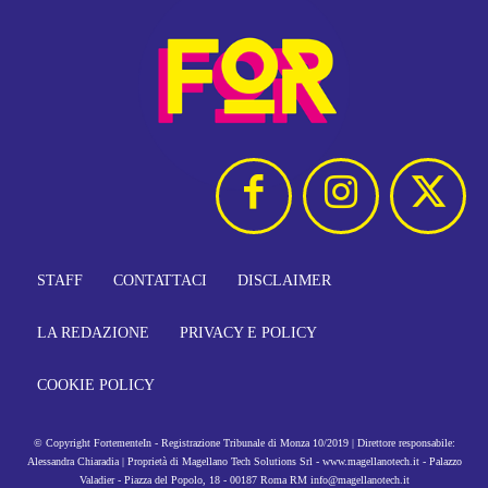
STAFF
CONTATTACI
DISCLAIMER
LA REDAZIONE
PRIVACY E POLICY
COOKIE POLICY
© Copyright FortementeIn - Registrazione Tribunale di Monza 10/2019 | Direttore responsabile:
Alessandra Chiaradia | Proprietà di Magellano Tech Solutions Srl - www.magellanotech.it - Palazzo
Valadier - Piazza del Popolo, 18 - 00187 Roma RM info@magellanotech.it