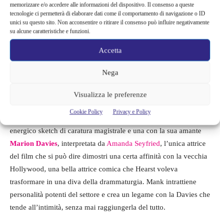
memorizzare e/o accedere alle informazioni del dispositivo. Il consenso a queste
tecnologie ci permetterà di elaborare dati come il comportamento di navigazione o ID
unici su questo sito. Non acconsentire o ritirare il consenso può influire negativamente
su alcune caratteristiche e funzioni.
Accetta
Nega
Nelle sue fatiche, Herman ricorda anche un particolare groviglio
Visualizza le preferenze
di relazioni, una con Mayer, un’altra con il magnate dei media
Cookie Policy
Privacy e Policy
William Randolph Hearst
(
Charles Dance
) che regala al film un
energico sketch di caratura magistrale e una con la sua amante
Marion Davies
, interpretata da
Amanda Seyfried
, l’unica attrice
del film che si può dire dimostri una certa affinità con la vecchia
Hollywood, una bella attrice comica che Hearst voleva
trasformare in una diva della drammaturgia. Mank intrattiene
personalità potenti del settore e crea un legame con la Davies che
tende all’intimità, senza mai raggiungerla del tutto.