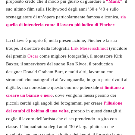
proposito credo che il modo più giusto di guardare a
“Mank”
, il
suo ultimo film sulla Hollywood degli anni ’30 e ’40 e sullo
sceneggiatore di un’opera particolarmente famosa e iconica,
sia
quello di intenderlo come il lavoro più ludico di Fincher.
La chiave è proprio lì, nella presentazione, Fincher e la sua
troupe, il direttore della fotografia
Erik Messerschmidt
(vincitore
del premio
Oscar
come migliore fotografia), il montatore Kirk
Baxter, il supervisore del suono Ren Klyce, il production
designer Donald Graham Burt, e molti altri, lavorano con
strumenti cinematografici all’avanguardia, in gran parte rivolti al
digitale, ma nonostante questo enorme potenziale
si limitano a
creare un bianco e nero
, dove vengono messi persino dei
piccoli cerchi agli angoli dei fotogrammi per creare
l’illusione
dei cambi di bobina di una volta
, proprio in questi dettagli si
coglie il lavoro dell’artista che ci sta prendendo in giro con
classe. L’inquadratura degli anni ’30 è larga piuttosto che
quadrata, andando contro la logica dei tempi, il formato largo