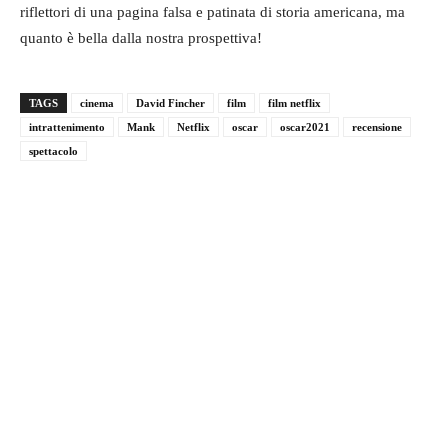
riflettori di una pagina falsa e patinata di storia americana, ma
quanto è bella dalla nostra prospettiva!
TAGS
cinema
David Fincher
film
film netflix
intrattenimento
Mank
Netflix
oscar
oscar2021
recensione
spettacolo