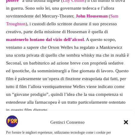
potere”
a una donna inglese (
Lily Collins
) il cui marito si trova
in guerra. Sono solo lei, una governante tedesca e l’allora
sovrintendente del Mercury-Theater,
John Houseman
(
Sam
Troughton
), i custodi dello scrittore durante il suo processo
creativo, parte della missione di Houseman è quella di
mantenerlo lontano dal vizio dell’alcool
. A questo scopo,
veniamo a sapere che Orson Welles ha regalato a Mankiewicz
una scorta privata di quello che sembra whisky ma che in realtà è
Seconal, un barbiturico ad azione breve con proprietà sedative
ed ipnotiche, da somministrargli a fine giornata di lavoro. Questo
film è palesemente un’opera di finzione estrapolata dai fatti, per
tutto il film l’allora ventiquattrenne Welles viene indicato come
un “giovane prodigio”, quindi l’idea che la sua competenza si
estendesse alla farmacopea è un tratto particolarmente ostentato
in questo film distorto.
Gestisci Consenso
Per fornire le migliori esperienze, utilizziamo tecnologie come i cookie per