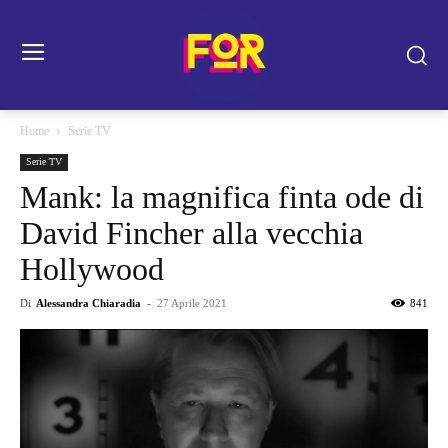
Home
Serie TV
Serie TV
Mank: la magnifica finta ode di
David Fincher alla vecchia
Hollywood
Di
Alessandra Chiaradia
-
27 Aprile 2021
841