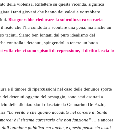
to della violenza. Riflettere su questa vicenda, significa
giare i tanti giovani che hanno dei valori e vorrebbero
simi.
Bisognerebbe rieducare la subcultura carceraria
 il reato che l’ha condotto a scontare una pena, ma anche un
so taciuti. Siamo ben lontani dal puro idealismo del
che controlla i detenuti, spingendoli a tenere un buon
i volta che vi sono episodi di repressione, il diritto lascia lo
ra e il timore di ripercussioni nel caso delle denunce sporte
 dei detenuti oggetto del pestaggio, sono stati esortati a
ralcio delle dichiarazioni rilasciate da Gennarino De Fazio,
aria
”La verità è che quanto accaduto nel carcere di Santa
 marce: è il sistema carcerario che non funziona”
… e ancora:
i- dall’opinione pubblica ma anche, e questo penso sia assai