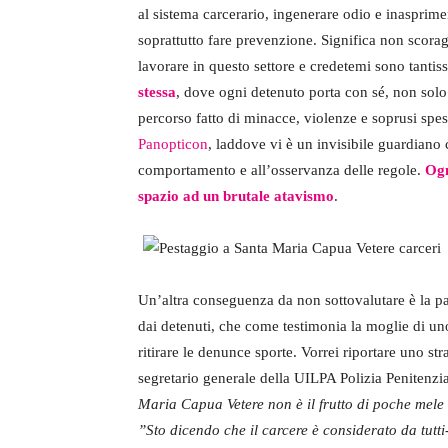
al sistema carcerario, ingenerare odio e inasprimen
soprattutto fare prevenzione. Significa non scorag
lavorare in questo settore e credetemi sono tantis
stessa
, dove ogni detenuto porta con sé, non solo
percorso fatto di minacce, violenze e soprusi spes
Panopticon
, laddove vi è un invisibile guardiano 
comportamento e all’osservanza delle regole.
Ogn
spazio ad un brutale atavismo
.
Un’altra conseguenza da non sottovalutare è la pau
dai detenuti, che come testimonia la moglie di uno
ritirare le denunce sporte. Vorrei riportare uno st
segretario generale della UILPA Polizia Penitenzi
Maria Capua Vetere non è il frutto di poche mele
”Sto dicendo che il carcere è considerato da tutt