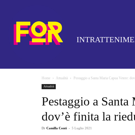
INTRATTENIM
Home
Attualità
Pestaggio a Santa Maria Capua Vetere: dov’è
Attualità
Pestaggio a Santa 
dov’è finita la rie
Di
Camilla Conti
-
5 Luglio 2021