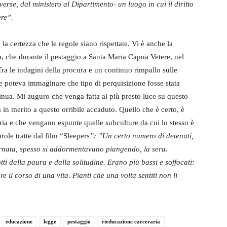
verse, dal ministero al Dipartimento- un luogo in cui il diritto
re”.
 la certezza che le regole siano rispettate. Vi è anche la
a, che durante il pestaggio a Santa Maria Capua Vetere, nel
 Tra le indagini della procura e un continuo rimpallo sulle
 poteva immaginare che tipo di perquisizione fosse stata
tinua. Mi auguro che venga fatta al più presto luce su questo
 in merito a questo orribile accaduto. Quello che è certo, è
ria e che vengano espunte quelle subculture da cui lo stesso è
ole tratte dal film “Sleepers
”:
”
Un certo numero di detenuti,
rnata, spesso si addormentavano piangendo, la sera.
tti dalla paura e dalla solitudine. Erano più bassi e soffocati:
 il corso di una vita. Pianti che una volta sentiti non li
educazione
legge
pestaggio
rieducazione carceraria