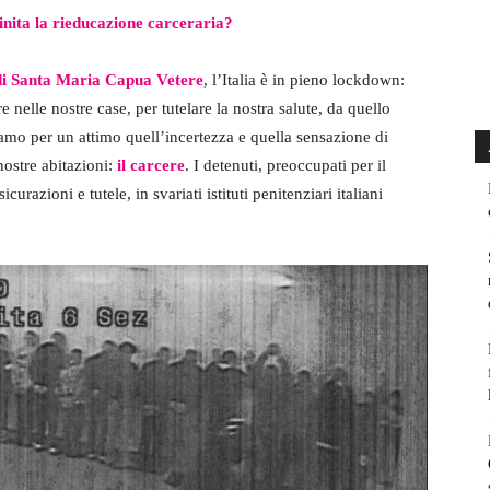
nita la rieducazione carceraria?
 di Santa Maria Capua Vetere
, l’Italia è in pieno lockdown:
 nelle nostre case, per tutelare la nostra salute, da quello
amo per un attimo quell’incertezza e quella sensazione di
nostre abitazioni:
il carcere
. I detenuti, preoccupati per il
urazioni e tutele, in svariati istituti penitenziari italiani