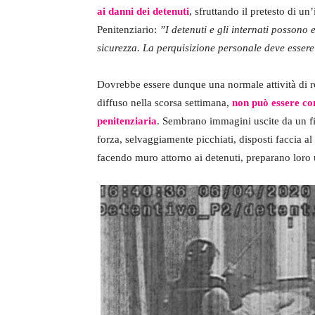
ai danni dei detenuti
, sfruttando il pretesto di u
Penitenziario:
”I detenuti e gli internati possono 
sicurezza. La perquisizione personale deve essere 
Dovrebbe essere dunque una normale attività di ro
diffuso nella scorsa settimana,
non può essere con
penitenziaria
. Sembrano immagini uscite da un fi
forza, selvaggiamente picchiati, disposti faccia a
facendo muro attorno ai detenuti, preparano loro un