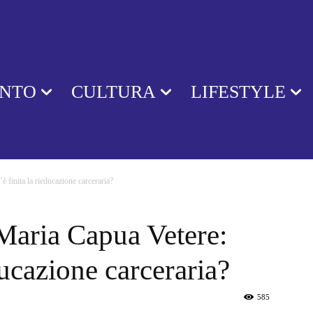
ENTO
CULTURA
LIFESTYLE
 finita la rieducazione carceraria?
Maria Capua Vetere:
ducazione carceraria?
585