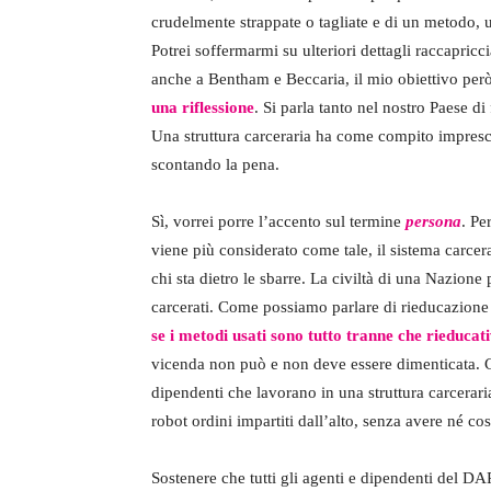
crudelmente strappate o tagliate e di un metodo,
Potrei soffermarmi su ulteriori dettagli raccapric
anche a Bentham e Beccaria, il mio obiettivo però
una riflessione
. Si parla tanto nel nostro Paese di
Una struttura carceraria ha come compito imprescin
scontando la pena.
Sì, vorrei porre l’accento sul termine
persona
. Pe
viene più considerato come tale, il sistema carce
chi sta dietro le sbarre. La civiltà di una Nazion
carcerati. Come possiamo parlare di rieducazione
se i metodi usati sono tutto tranne che rieducat
vicenda non può e non deve essere dimenticata. C
dipendenti che lavorano in una struttura carcerar
robot ordini impartiti dall’alto, senza avere né c
Sostenere che tutti gli agenti e dipendenti del DA