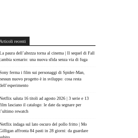
Articoli recenti
La paura dell’altezza torna al cinema | Il sequel di Fall
cambia scenario: una nuova sfida senza via di fuga
Sony ferma i film sui personaggi di Spider-Man,
nessun nuovo progetto è in sviluppo: cosa resta
dell’esperimento
Netflix saluta 16 titoli ad agosto 2026 | 3 serie e 13
film lasciano il catalogo: le date da segnare per
l’ultimo rewatch
Netflix indaga sul lato oscuro del pollo fritto | Mo
Gilligan affronta 84 pasti in 28 giorni: da guardare
subito