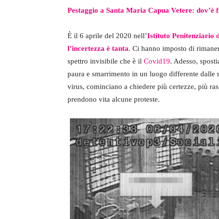
Pestaggio a Santa Maria Capua Vetere: dov’è fi
È il 6 aprile del 2020 nell’
Istituto Penitenziario
l’incertezza è tanta
. Ci hanno imposto di rimanere
spettro invisibile che è il
Covid19
. Adesso, sposti
paura e smarrimento in un luogo differente dalle 
virus, cominciano a chiedere più certezze, più rassic
prendono vita alcune proteste.