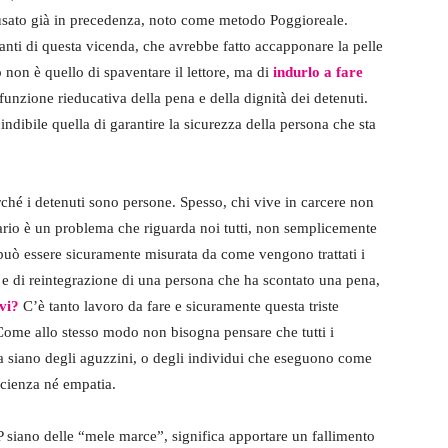
 usato già in precedenza, noto come metodo Poggioreale.
cianti di questa vicenda, che avrebbe fatto accapponare la pelle
 non è quello di spaventare il lettore, ma di
indurlo a fare
 funzione rieducativa della pena e della dignità dei detenuti.
dibile quella di garantire la sicurezza della persona che sta
rché i detenuti sono persone. Spesso, chi vive in carcere non
rario è un problema che riguarda noi tutti, non semplicemente
e può essere sicuramente misurata da come vengono trattati i
 e di reintegrazione di una persona che ha scontato una pena,
ivi?
C’è tanto lavoro da fare e sicuramente questa triste
ome allo stesso modo non bisogna pensare che tutti i
ia siano degli aguzzini, o degli individui che eseguono come
oscienza né empatia.
P siano delle “mele marce”, significa apportare un fallimento