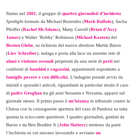
Siamo nel
2001
, il gruppo di
quattro giornalisti d’inchiesta
Spotlight
formato da Michael Rezendes (
Mark Ruffalo
), Sacha
Pfeiffer (
Rachel McAdams
), Matty Carroll (
Brian d’Arcy
James
) e Walter ‘Robby’ Robinson (
Michael Keaton
) del
Boston Globe
, su richiesta del nuovo direttore Martin Baron
(
Liev Schreiber
), indaga e porta alla luce un enorme rete di
abusi e violenze sessuali
perpetrati da una serie di
preti
nei
confronti di
bambini e ragazzini
, appartenenti soprattutto a
famiglie povere e con difficoltà
. L’indagine prende avvio da
iniziali e sporadici articoli, riguardanti in particolar modo il caso
di
padre Geoghan
tra gli anni Sessanta e Novanta, apparsi sul
giornale stesso. Il primo passo è
un’istanza
in tribunale contro la
Chiesa con la conseguente apertura del vaso di Pandora su tutta
quanta la scioccante questione. I quattro giornalisti, guidati da
Baron e da Ben Bradlee Jr (
John Slattery
) mettono da parte
l’inchiesta su cui stavano lavorando e avviano
un