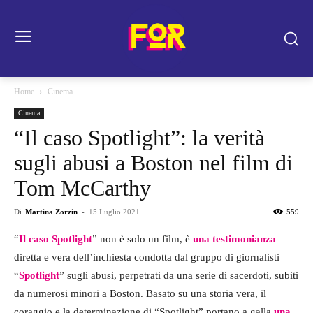
Home
Cinema
Cinema
“Il caso Spotlight”: la verità
sugli abusi a Boston nel film di
Tom McCarthy
Di
Martina Zorzin
-
15 Luglio 2021
559
“
Il caso Spotlight
” non è solo un film, è
una testimonianza
diretta e vera dell’inchiesta condotta dal gruppo di giornalisti
“
Spotlight
” sugli abusi, perpetrati da una serie di sacerdoti, subiti
da numerosi minori a Boston. Basato su una storia vera, il
coraggio e la determinazione di “Spotlight” portano a galla
una