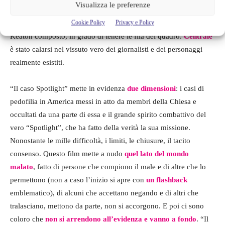
Visualizza le preferenze
termine grazie ad un cast dall’
interpretazione riuscita
e
sentita
Cookie Policy
Privacy e Policy
emotivamente
, da un Mark Ruffalo agguerrito, da un Michael
Keaton composto, in grado di tenere le fila del quadro.
Centrale
è stato calarsi nel vissuto vero dei giornalisti e dei personaggi
realmente esistiti.
“Il caso Spotlight” mette in evidenza
due dimensioni
: i casi di
pedofilia in America messi in atto da membri della Chiesa e
occultati da una parte di essa e il grande spirito combattivo del
vero “Spotlight”, che ha fatto della verità la sua missione.
Nonostante le mille difficoltà, i limiti, le chiusure, il tacito
consenso. Questo film mette a nudo
quel lato del mondo
malato
, fatto di persone che compiono il male e di altre che lo
permettono (non a caso l’inizio si apre con
un flashback
emblematico), di alcuni che accettano negando e di altri che
tralasciano, mettono da parte, non si accorgono. E poi ci sono
coloro che
non si arrendono all’evidenza e vanno a fondo
. “Il