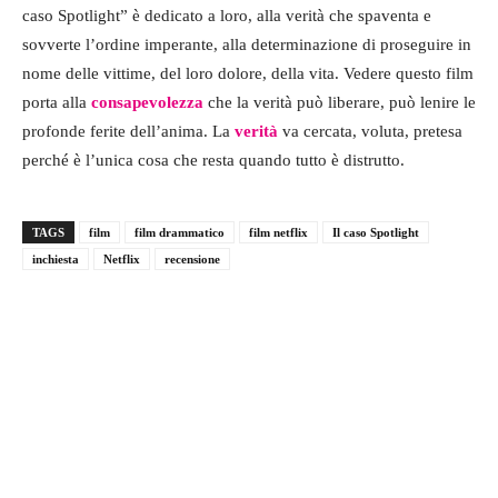
caso Spotlight” è dedicato a loro, alla verità che spaventa e
sovverte l’ordine imperante, alla determinazione di proseguire in
nome delle vittime, del loro dolore, della vita. Vedere questo film
porta alla
consapevolezza
che la verità può liberare, può lenire le
profonde ferite dell’anima. La
verità
va cercata, voluta, pretesa
perché è l’unica cosa che resta quando tutto è distrutto.
TAGS
film
film drammatico
film netflix
Il caso Spotlight
inchiesta
Netflix
recensione