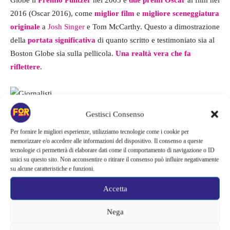
Globe il
Premio Pulitzer
nel 2003 e
due premi Oscar
al film nel
2016 (Oscar 2016), come
miglior film
e
migliore sceneggiatura
originale
a
Josh Singer
e Tom McCarthy. Questo a dimostrazione
della
portata significativa
di quanto scritto e testimoniato sia al
Boston Globe sia sulla pellicola.
Una realtà vera che fa
riflettere
.
Gestisci Consenso
“Il caso Spotlight” ha permesso una maggiore conoscenza di
una
Per fornire le migliori esperienze, utilizziamo tecnologie come i cookie per
piaga
nella Chiesa che è stata fin troppo nascosta e perpetrata,
memorizzare e/o accedere alle informazioni del dispositivo. Il consenso a queste
Tom McCarthy ha il merito di aver messo in luce l’accaduto con
tecnologie ci permetterà di elaborare dati come il comportamento di navigazione o ID
unici su questo sito. Non acconsentire o ritirare il consenso può influire negativamente
veridicità
e
aderenza ai fatti
, senza giudizi, contenuti o
su alcune caratteristiche e funzioni.
posizioni di pensiero personali. Il film è ancorato alla scia degli
eventi, si basa sulla realtà così com’è avvenuta e, a mio parere,
Accetta
questa è una delle più grandi
sfide
per il cinema. La storia vera
Nega
riproposta che vuole essere
testimonianza
,
documentazione
dell’accaduto. Questo traguardo è stato raggiunto e portato a