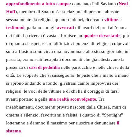
approfondimento a tutto campo
: contattato Phil Saviano (
Neal
Huff
), membro di Snap un’associazione di persone abusate
sessualmente da religiosi quando minori, ricercano
vittime
e
testimoni
, parlano con gli
avvocati
difensori dei preti all’epoca
dei fatti. La ricerca è vasta e fornisce un
quadro devastante
, più
di quanto si aspettassero all’inizio: i potenziali religiosi colpevoli
solo a Boston sono circa una novantina e allo stesso giornale, in
passato, erano stati recapitati documenti che già attestavano la
presenza di
casi di pedofilia
nelle parrocchie e nelle chiese della
città. Le scoperte che si susseguono, le piste che a mano a mano
si aprono andando a fondo, gli strani cambi improvvisi dei
religiosi, le voci delle vittime e di chi ha il coraggio di farsi
avanti portano a galla
una realtà sconvolgente
. Tra
insabbiamenti, documenti privati nascosti dalla Chiesa, muri di
omertà e silenzio, favoritismi e falsità, i quattro di “Spotlight”
lotteranno e daranno il massimo per riuscire a denunciare
il
sistema
.