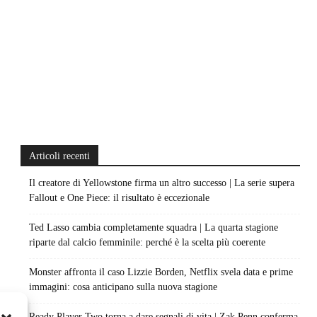
Articoli recenti
Il creatore di Yellowstone firma un altro successo | La serie supera
Fallout e One Piece: il risultato è eccezionale
Ted Lasso cambia completamente squadra | La quarta stagione
riparte dal calcio femminile: perché è la scelta più coerente
Monster affronta il caso Lizzie Borden, Netflix svela data e prime
immagini: cosa anticipano sulla nuova stagione
Ready Player Two torna a dare segnali di vita | Zak Penn conferma