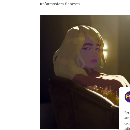
un’atmosfera fiabesca.
Per 
alle
com
infl