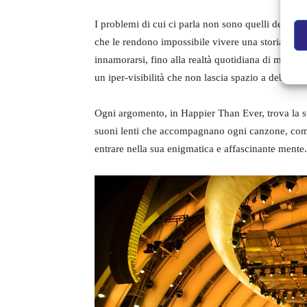
I problemi di cui ci parla non sono quelli della ce
che le rendono impossibile vivere una storia d’am
innamorarsi, fino alla realtà quotidiana di molte ce
un iper-visibilità che non lascia spazio a debolez
Ogni argomento, in Happier Than Ever, trova la su
suoni lenti che accompagnano ogni canzone, come l
entrare nella sua enigmatica e affascinante mente.