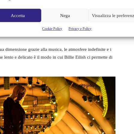
lebrità, ma di Billie in quanto persona: a partire dai paparazzi
Accetta
Nega
Visualizza le preferen
ore come qualsiasi altra ragazza della sua età impaziente di
lebrità che spesso si dividono tra stalker, insulti, giudizi ed
Cookie Policy
Privacy e Policy
ze.
a dimensione grazie alla musica, le atmosfere indefinite e i
ento e delicato è il modo in cui Billie Eilish ci permette di