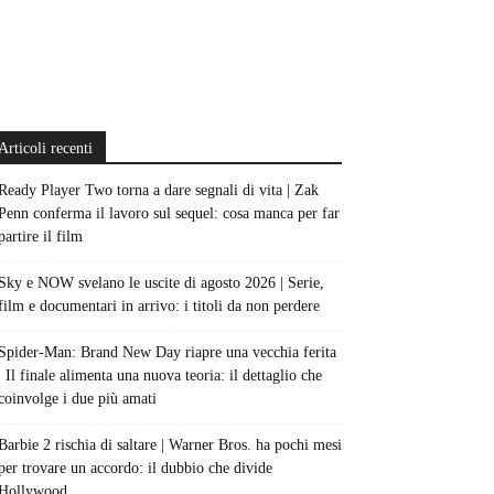
Articoli recenti
Ready Player Two torna a dare segnali di vita | Zak
Penn conferma il lavoro sul sequel: cosa manca per far
partire il film
Sky e NOW svelano le uscite di agosto 2026 | Serie,
film e documentari in arrivo: i titoli da non perdere
Spider-Man: Brand New Day riapre una vecchia ferita
| Il finale alimenta una nuova teoria: il dettaglio che
coinvolge i due più amati
Barbie 2 rischia di saltare | Warner Bros. ha pochi mesi
per trovare un accordo: il dubbio che divide
Hollywood