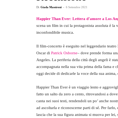
Di
Giada Massironi
-
6 Settembre 2021
Happier Than Ever: Lettera d’amore a Los An
scena un film in cui la protagonista assoluta è la
inconfondibile musica.
Il film-concerto è eseguito nel leggendario teatr
Oscar di
Patrick Osborne
– dove prende forma una d
Angeles. La periferia della città degli angeli è sta
accompagnata nella sua vita prima della fama e c
oggi decide di dedicarle la voce della sua anima,
Happier Than Ever è un viaggio lento e aggrovig
fatto un salto da zero a cento, ritrovandosi a dov
canta nei suoi testi, rendendoli un po’ anche nostr
ad ascoltarla e riconoscerne parti di sé. Per farlo
lascia che la sua figura animata si muova per lei, 