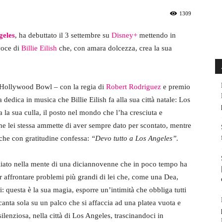
1309
geles
, ha debuttato il 3 settembre su
Disney+
mettendo in
 voce di
Billie Eilish
che, con amara dolcezza, crea la sua
o Hollywood Bowl – con la regia di
Robert Rodriguez
e premio
edica in musica che Billie Eilish fa alla sua città natale: Los
ta la sua culla, il posto nel mondo che l’ha cresciuta e
he lei stessa ammette di aver sempre dato per scontato, mentre
 che con gratitudine confessa:
“Devo tutto a Los Angeles”.
liato nella mente di una diciannovenne che in poco tempo ha
er affrontare problemi più grandi di lei che, come una Dea,
i: questa è la sua magia, esporre un’intimità che obbliga tutti
, canta sola su un palco che si affaccia ad una platea vuota e
silenziosa, nella città di Los Angeles, trascinandoci in