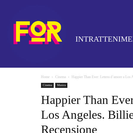
INTRATTENIM
Home
Cinema
Happier Than Ever: Lettera d’amore a Los Ang
Cinema
Musica
Happier Than Ever
Los Angeles. Billi
Recensione