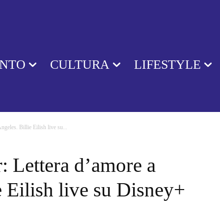
ENTO
CULTURA
LIFESTYLE
eles. Billie Eilish live su...
: Lettera d’amore a
e Eilish live su Disney+