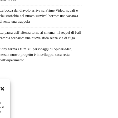
La bocca del diavolo arriva su Prime Video, squali e
claustrofobia nel nuovo survival horror: una vacanza
diventa una trappola
La paura dell’altezza torna al cinema | Il sequel di Fall
cambia scenario: una nuova sfida senza via di fuga
Sony ferma i film sui personaggi di Spider-Man,
nessun nuovo progetto è in sviluppo: cosa resta
dell’esperimento
e
e il
ò