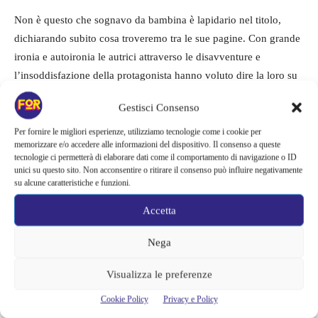
Non è questo che sognavo da bambina è lapidario nel titolo,
dichiarando subito cosa troveremo tra le sue pagine. Con grande
ironia e autoironia le autrici attraverso le disavventure e
l’insoddisfazione della protagonista hanno voluto dire la loro su
un fatto: il mondo del lavoro ci cambia, ci trasfigura, ci porta a
Gestisci Consenso
dimenticare chi siamo e non ci soddisfa quasi mai. Le promesse
che ci hanno fatto e che ci eravamo fatti quando studiavamo non
Per fornire le migliori esperienze, utilizziamo tecnologie come i cookie per
memorizzare e/o accedere alle informazioni del dispositivo. Il consenso a queste
si sono realizzate e la vita ora ci chiede continuamente sforzi
tecnologie ci permetterà di elaborare dati come il comportamento di navigazione o ID
enormi per sopravvivere, per giunta senza essere davvero felici o
unici su questo sito. Non acconsentire o ritirare il consenso può influire negativamente
su alcune caratteristiche e funzioni.
appagati dal lavoro.
Accetta
Il mondo in cui viviamo, o forse il Paese Italia, non sembra fatto
per la nostra generazione e neanche sembra davvero interessato
Nega
a quello che abbiamo da dire e allora ci tocca scriverlo, gridarlo,
Visualizza le preferenze
pubblicarlo sui social, far sentire la nostra voce in altro modo.
Così nascono libri come questo, podcast, blog, profili instagram
Cookie Policy
Privacy e Policy
o altro, perché è vero quello che si racconta in Non è questo che