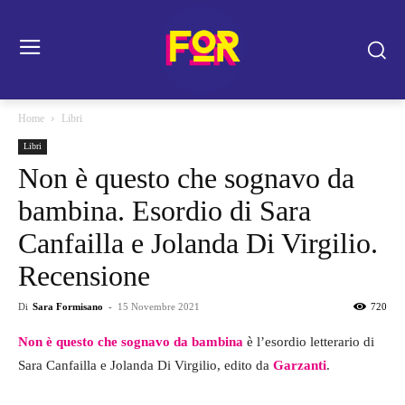
Home
Libri
Libri
Non è questo che sognavo da
bambina. Esordio di Sara
Canfailla e Jolanda Di Virgilio.
Recensione
Di
Sara Formisano
-
15 Novembre 2021
720
Non è questo che sognavo da bambina
è l’esordio letterario di
Sara Canfailla e Jolanda Di Virgilio, edito da
Garzanti
.