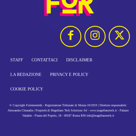
STAFF
CONTATTACI
DISCLAIMER
LA REDAZIONE
PRIVACY E POLICY
COOKIE POLICY
© Copyright FortementeIn - Registrazione Tribunale di Monza 10/2019 | Direttore responsabile:
Alessandra Chiaradia | Proprietà di Magellano Tech Solutions Srl - www.magellanotech.it - Palazzo
Valadier - Piazza del Popolo, 18 - 00187 Roma RM info@magellanotech.it