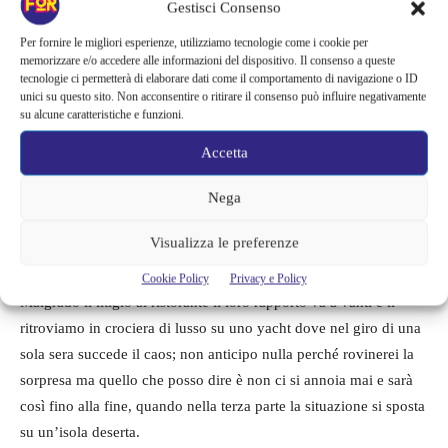
Gestisci Consenso
Per fornire le migliori esperienze, utilizziamo tecnologie come i cookie per
memorizzare e/o accedere alle informazioni del dispositivo. Il consenso a queste
tecnologie ci permetterà di elaborare dati come il comportamento di navigazione o ID
unici su questo sito. Non acconsentire o ritirare il consenso può influire negativamente
su alcune caratteristiche e funzioni.
LEGGI ANCHE->
Tirailleur con Omar Sy a Cannes per
Accetta
raccontare di un padre che cerca di salvare il figlio dalla
Nega
guerra. Recensione
Visualizza le preferenze
A proposito di tutto questo i due protagonisti della vicenda al
ristorante altro non sono che un pretesto per dire tutto questo.
Cookie Policy
Privacy e Policy
Malgrado il litigio al ristorante il loro rapporto va a vanti e li
ritroviamo in crociera di lusso su uno yacht dove nel giro di una
sola sera succede il caos; non anticipo nulla perché rovinerei la
sorpresa ma quello che posso dire è non ci si annoia mai e sarà
così fino alla fine, quando nella terza parte la situazione si sposta
su un’isola deserta.