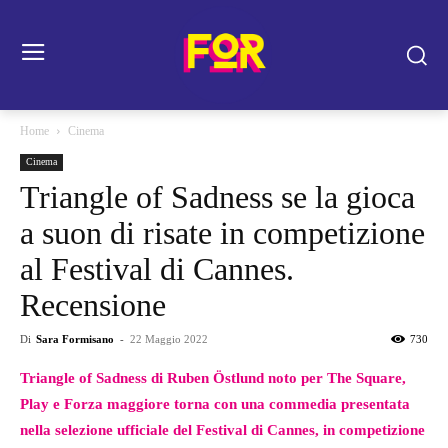
Home
Cinema
Cinema
Triangle of Sadness se la gioca
a suon di risate in competizione
al Festival di Cannes.
Recensione
Di
Sara Formisano
-
22 Maggio 2022
730
Triangle of Sadness di Ruben Östlund noto per The Square,
Play e Forza maggiore torna con una commedia presentata
nella selezione ufficiale del Festival di Cannes, in competizione