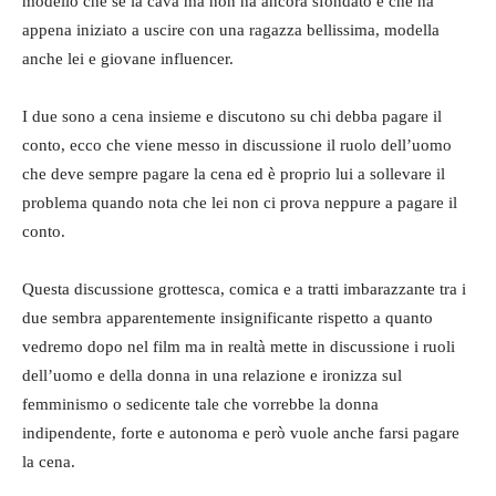
modello che se la cava ma non ha ancora sfondato e che ha
appena iniziato a uscire con una ragazza bellissima, modella
anche lei e giovane influencer.
I due sono a cena insieme e discutono su chi debba pagare il
conto, ecco che viene messo in discussione il ruolo dell’uomo
che deve sempre pagare la cena ed è proprio lui a sollevare il
problema quando nota che lei non ci prova neppure a pagare il
conto.
Questa discussione grottesca, comica e a tratti imbarazzante tra i
due sembra apparentemente insignificante rispetto a quanto
vedremo dopo nel film ma in realtà mette in discussione i ruoli
dell’uomo e della donna in una relazione e ironizza sul
femminismo o sedicente tale che vorrebbe la donna
indipendente, forte e autonoma e però vuole anche farsi pagare
la cena.