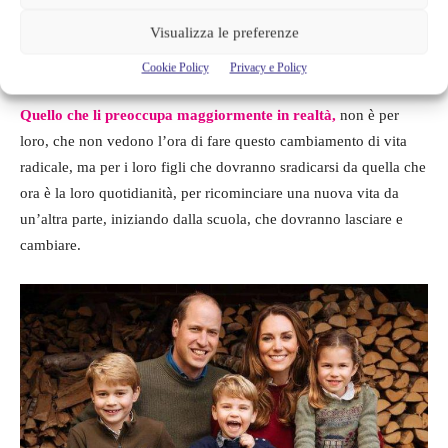
scelta sempre dei dichi, non sono stati fatti lavori o modifiche
Visualizza le preferenze
alla dimora, questo
per non spendere ulteriori soldi e gravare
sulle tasche dei contribuenti.
Cookie Policy
Privacy e Policy
Quello che li preoccupa maggiormente in realtà,
non è per
loro, che non vedono l’ora di fare questo cambiamento di vita
radicale, ma per i loro figli che dovranno sradicarsi da quella che
ora è la loro quotidianità, per ricominciare una nuova vita da
un’altra parte, iniziando dalla scuola, che dovranno lasciare e
cambiare.