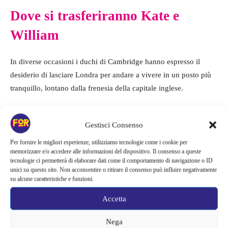
Dove si trasferiranno Kate e
William
In diverse occasioni i duchi di Cambridge hanno espresso il
desiderio di lasciare Londra per andare a vivere in un posto più
tranquillo, lontano dalla frenesia della capitale inglese.
Così la loro scelta è ricaduta su Adelaide Cottage, la residenza
Gestisci Consenso
non si trova lontana dalla regina, ma sicuramente è
un luogo più
appartato e tranquillo che gli permetterà di vivere la loro
Per fornire le migliori esperienze, utilizziamo tecnologie come i cookie per
memorizzare e/o accedere alle informazioni del dispositivo. Il consenso a queste
quotidianità con altri ritmi
, come per esempio fare delle
tecnologie ci permetterà di elaborare dati come il comportamento di navigazione o ID
passeggiate in serenità nei dintorni.
unici su questo sito. Non acconsentire o ritirare il consenso può influire negativamente
su alcune caratteristiche e funzioni.
La nuova dimora non è proprio una vera casa quanto più
una
Accetta
dependance del castello di Windsor, avrà quattro camere
e
dovranno rinunciare alla comodità dei domestici, inoltre per
Nega