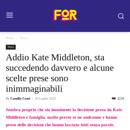
Home
News
News
Addio Kate Middleton, sta
succedendo davvero e alcune
scelte prese sono
inimmaginabili
Di
Camilla Conti
-
26 Luglio 2022
2220
Sembra proprio che sia imminente la decisione presa da Kate
Middleton e famiglia, molto presto se ne andranno e hanno
preso delle decisioni che hanno lasciato tutti senza parole.