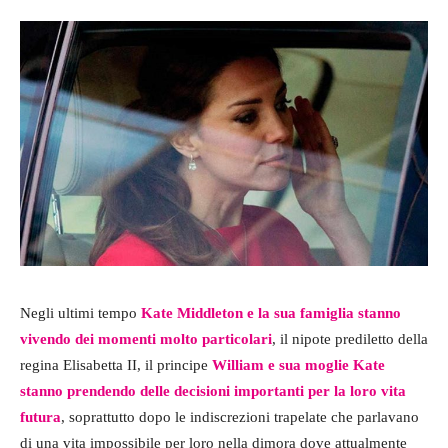
Negli ultimi tempo
Kate Middleton e la sua famiglia stanno
vivendo dei momenti molto particolari
, il nipote prediletto della
regina Elisabetta II, il principe
William e sua moglie Kate
stanno prendendo delle decisioni importanti per la loro vita
futura
, soprattutto dopo le indiscrezioni trapelate che parlavano
di una vita impossibile per loro nella dimora dove attualmente