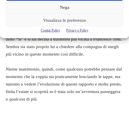
Nega
La coppia sembra procedere avanti sulla via dell’amore, felice e
appagata e lei ha detto Sì. Incredibile ma vero.
Visualizza le preferenze
Cookie Policy
Privacy e Policy
Sembra che dopo un dubbio iniziale Noemi Bocchi abbiamo
detto “Sì” e si sia decisa a trasferirsi più vicina a Francesco Totti.
Sembra sia stato proprio lui a chiedere alla compagna di stargli
più vicino in questo momento così difficile.
Niente matrimonio, quindi, come qualcuno potrebbe pensare dal
momento che la coppia sta praticamente bruciando le tappe, ma
staremo a vedere l’evoluzione di questo rapporto e molto presto,
finita l’estate si scoprirà se è stata solo un’avventura passeggera
o qualcosa di più.