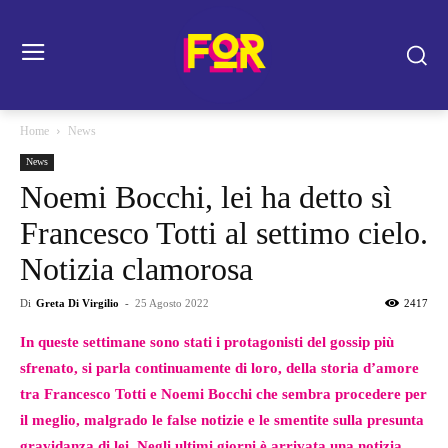
Home
News
News
Noemi Bocchi, lei ha detto sì
Francesco Totti al settimo cielo.
Notizia clamorosa
Di
Greta Di Virgilio
-
25 Agosto 2022
2417
In queste settimane sono stati i protagonisti del gossip più
sfrenato, si parla continuamente di loro, della storia d’amore
tra Francesco Totti e Noemi Bocchi che sembra procedere per
il meglio, malgrado le false notizie e le smentite sulla presunta
gravidanza di lei. Negli ultimi giorni è arrivata una notizia