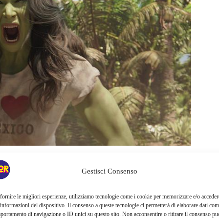
ua vita
e alla sua carriera di avvocato, ma non passa molto
Gestisci Consenso
ale contro una
Titania scatenata (Jameela Jamil).
fornire le migliori esperienze, utilizziamo tecnologie come i cookie per memorizzare e/o acceder
 informazioni del dispositivo. Il consenso a queste tecnologie ci permetterà di elaborare dati com
ci sono molti collegamenti e Easter Eggs con il MCU, la
portamento di navigazione o ID unici su questo sito. Non acconsentire o ritirare il consenso pu