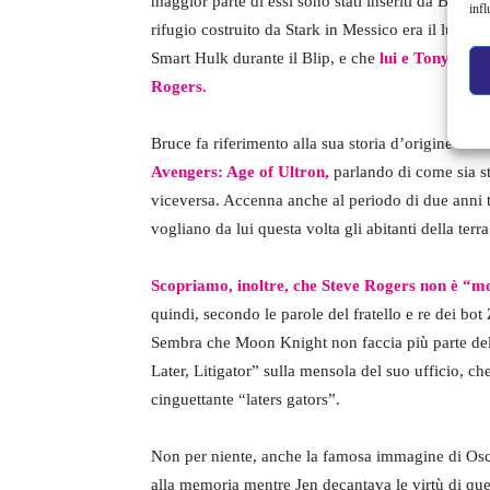
maggior parte di essi sono stati inseriti da Bruce
infl
rifugio costruito da Stark in Messico era il luogo
Smart Hulk durante il Blip, e che
lui e Tony eran
Rogers.
Bruce fa riferimento alla sua storia d’origine c
Avengers: Age of Ultron,
parlando di come sia st
viceversa. Accenna anche al periodo di due anni t
vogliano da lui questa volta gli abitanti della ter
Scopriamo, inoltre, che Steve Rogers non è “m
quindi, secondo le parole del fratello e re dei bot
Sembra che Moon Knight non faccia più parte dell
Later, Litigator” sulla mensola del suo ufficio, c
cinguettante “laters gators”.
Non per niente, anche la famosa immagine di Osc
alla memoria mentre Jen decantava le virtù di ques