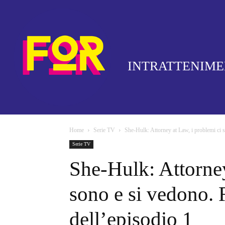
INTRATTENIM
Home
Serie TV
She-Hulk: Attorney at Law, i problemi ci 
Serie TV
She-Hulk: Attorney
sono e si vedono.
dell’episodio 1