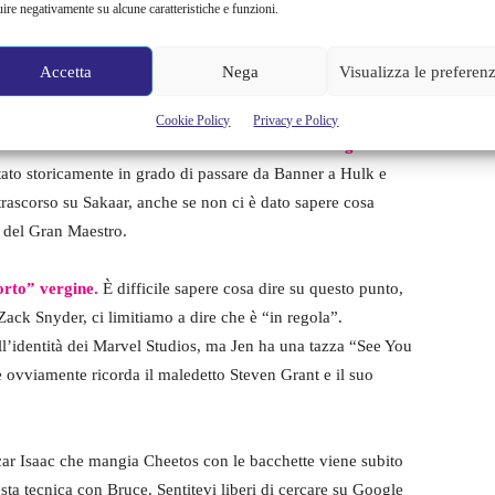
, che ha colmato alcune lacune della Fase 3. Scopriamo che il
uire negativamente su alcune caratteristiche e funzioni.
 in cui lavorava all’integrazione di Hulk e Banner per creare
o soliti sedersi lì a bere mentre Tony si lamentava di Steve
Accetta
Nega
Visualizza le preferen
Cookie Policy
Privacy e Policy
ome Edward Norton e a diversi momenti di
The Avengers e
ato storicamente in grado di passare da Banner a Hulk e
rascorso su Sakaar, anche se non ci è dato sapere cosa
ra del Gran Maestro.
orto” vergine.
È difficile sapere cosa dire su questo punto,
 Zack Snyder, ci limitiamo a dire che è “in regola”.
’identità dei Marvel Studios, ma Jen ha una tazza “See You
he ovviamente ricorda il maledetto Steven Grant e il suo
ar Isaac che mangia Cheetos con le bacchette viene subito
ta tecnica con Bruce. Sentitevi liberi di cercare su Google