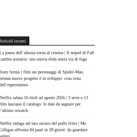
Articoli recenti
La paura dell’altezza torna al cinema | Il sequel di Fall
cambia scenario: una nuova sfida senza via di fuga
Sony ferma i film sui personaggi di Spider-Man,
nessun nuovo progetto è in sviluppo: cosa resta
dell’esperimento
Netflix saluta 16 titoli ad agosto 2026 | 3 serie e 13
film lasciano il catalogo: le date da segnare per
l’ultimo rewatch
Netflix indaga sul lato oscuro del pollo fritto | Mo
Gilligan affronta 84 pasti in 28 giorni: da guardare
subito