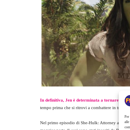
In definitiva, Jen è determinata a tornare alla s
tempo prima che si ritrovi a combattere in tribun
Per 
alle
Nel primo episodio di She-Hulk: Attorney at Law 
com