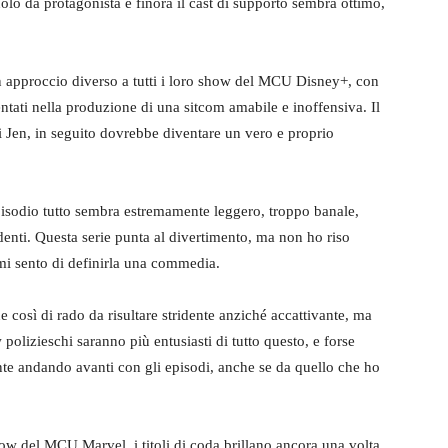
uolo da protagonista e finora il cast di supporto sembra ottimo,
n approccio diverso a tutti i loro show del MCU Disney+, con
tati nella produzione di una sitcom amabile e inoffensiva. Il
 di Jen, in seguito dovrebbe diventare un vero e proprio
pisodio tutto sembra estremamente leggero, troppo banale,
denti. Questa serie punta al divertimento, ma non ho riso
mi sento di definirla una commedia.
ne così di rado da risultare stridente anziché accattivante, ma
 polizieschi saranno più entusiasti di tutto questo, e forse
e andando avanti con gli episodi, anche se da quello che ho
w del MCU Marvel, i titoli di coda brillano ancora una volta,