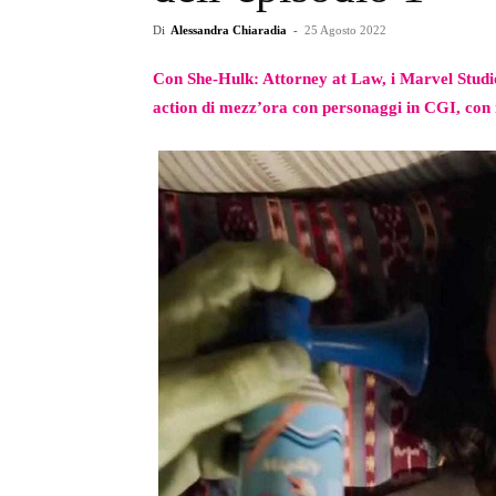
Di
Alessandra Chiaradia
-
25 Agosto 2022
Con She-Hulk: Attorney at Law, i Marvel Studios
action di mezz’ora con personaggi in CGI, con r