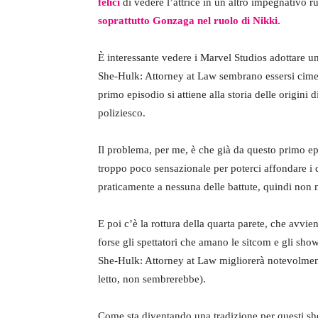
felici
di vedere l’attrice in un altro impegnativo r
soprattutto Gonzaga nel ruolo di Nikki.
È interessante vedere i Marvel Studios adottare u
She-Hulk: Attorney at Law sembrano essersi cimen
primo episodio si attiene alla storia delle origini
poliziesco.
Il problema, per me, è che già da questo primo e
troppo poco sensazionale per poterci affondare i 
praticamente a nessuna delle battute, quindi non 
E poi c’è la rottura della quarta parete, che avvie
forse gli spettatori che amano le sitcom e gli show
She-Hulk: Attorney at Law migliorerà notevolment
letto, non sembrerebbe).
Come sta diventando una tradizione per questi sho