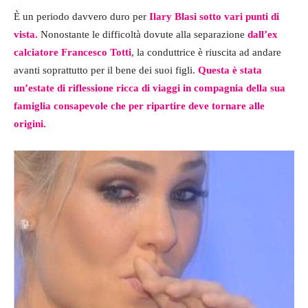
È un periodo davvero duro per
Ilary Blasi sotto vari punti di
vista.
Nonostante le difficoltà dovute alla separazione
dall’ex
calciatore Francesco Totti
, la conduttrice è riuscita ad andare
avanti soprattutto per il bene dei suoi figli.
Questa è stata
un’estate di riflessione ricca di viaggi in compagnia della sua
famiglia consapevole che per ripartire deve tornare alle
origini.