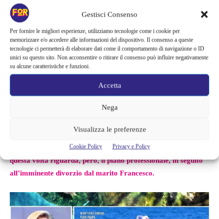
già spuntano i primi nomi sui papabili partecipanti e addetti ai
Gestisci Consenso
lavori.
Dopo la riconferma di Ilary anche Vladimir Luxuria, in
Per fornire le migliori esperienze, utilizziamo tecnologie come i cookie per
qualità di opinionista, dovrebbe essere approvata
memorizzare e/o accedere alle informazioni del dispositivo. Il consenso a queste
nuovamente
.
Nicola Savino, invece, lascerà la poltrona di
tecnologie ci permetterà di elaborare dati come il comportamento di navigazione o ID
unici su questo sito. Non acconsentire o ritirare il consenso può influire negativamente
opinionista a qualun altro in quanto si sposterà su Tv8.
su alcune caratteristiche e funzioni.
Che questo posto vacante possa essere affidato proprio ad
Accetta
Alvin?
È certo che il conduttore non volerà
in Honduras per la
Nega
nuova edizione e Ilary dovrà adattarsi alla presenza di un
altro inviato
. Secondo
Pipol Gossip
si tratterebbe di notizie certe
Visualizza le preferenze
e questa è la condizione di partenza del reality per l’anno che
Cookie Policy
Privacy e Policy
verrà.
La Blasi, allora, fa fronte ad un altro cambiamento, che
questa volta riguarda, però, il piano professionale, in seguito
all’imminente divorzio dal marito Francesco.