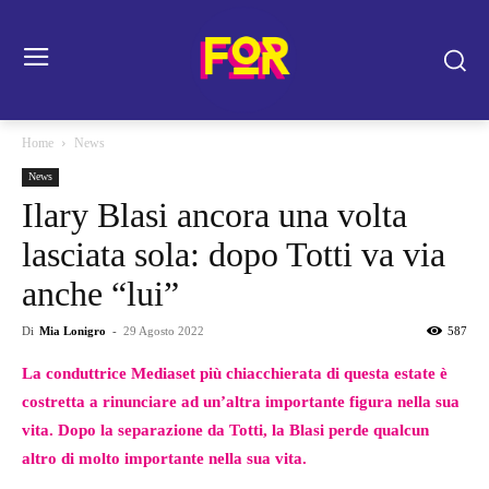
Home
News
News
Ilary Blasi ancora una volta
lasciata sola: dopo Totti va via
anche “lui”
Di
Mia Lonigro
-
29 Agosto 2022
587
La conduttrice Mediaset più chiacchierata di questa estate è
costretta a rinunciare ad un’altra importante figura nella sua
vita. Dopo la separazione da Totti, la Blasi perde qualcun
altro di molto importante nella sua vita.