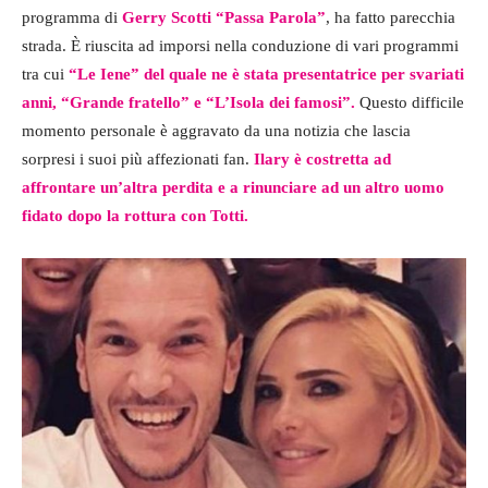
programma di
Gerry Scotti
“Passa Parola”
, ha fatto parecchia
strada. È riuscita ad imporsi nella conduzione di vari programmi
tra cui
“Le Iene” del quale ne è stata presentatrice per svariati
anni, “Grande fratello” e “L’Isola dei famosi”.
Questo difficile
momento personale è aggravato da una notizia che lascia
sorpresi i suoi più affezionati fan.
Ilary è costretta ad
affrontare un’altra perdita e a rinunciare ad un altro uomo
fidato dopo la rottura con Totti.