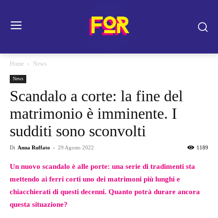
Home
News
News
Scandalo a corte: la fine del
matrimonio è imminente. I
sudditi sono sconvolti
Di
Anna Ruffato
-
29 Agosto 2022
1189
Un nuovo scandalo è alle porte: una serie di tradimenti sta
mettendo ai ferri corti uno dei matrimoni più lunghi e
chiacchierati di questi decenni. Quanto potrà durare ancora
questa situazione?