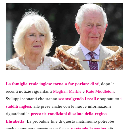
La famiglia reale inglese torna a far parlare di sé
, dopo le
recenti notizie riguardanti
Meghan Markle
e
Kate Middleton
.
Sviluppi scottanti che stanno
sconvolgendo i reali
e
soprattutto
i
sudditi inglesi
, alle prese anche con le nuove informazioni
riguardanti le
precarie condizioni di salute della regina
Elisabetta
. La probabile fine di questo matrimonio potrebbe
anche aggravare questo stato fisico,
portando la regina
più