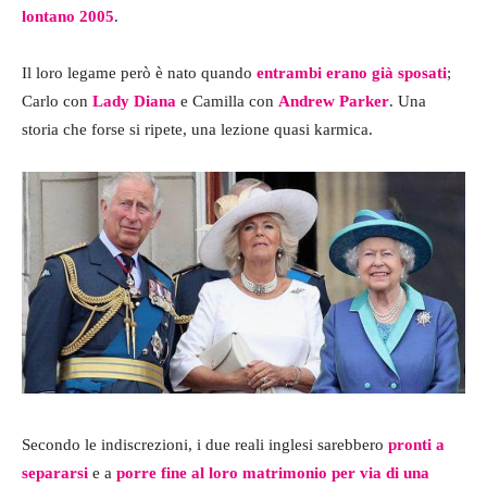
lontano 2005
.
Il loro legame però è nato quando
entrambi erano già sposati
;
Carlo con
Lady Diana
e Camilla con
Andrew Parker
. Una
storia che forse si ripete, una lezione quasi karmica.
Secondo le indiscrezioni, i due reali inglesi sarebbero
pronti a
separarsi
e a
porre fine al loro matrimonio per via di una