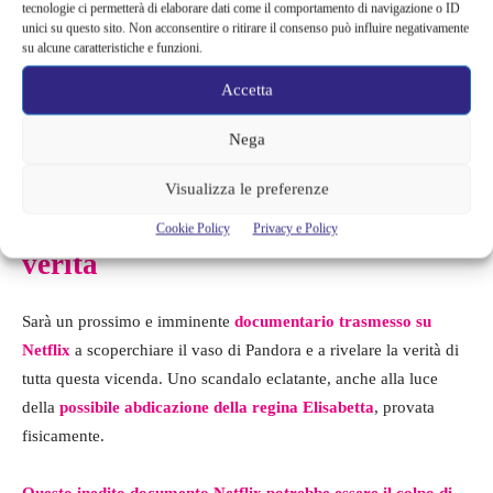
tecnologie ci permetterà di elaborare dati come il comportamento di navigazione o ID
unici su questo sito. Non acconsentire o ritirare il consenso può influire negativamente
su alcune caratteristiche e funzioni.
Accetta
Nega
Visualizza le preferenze
Il documentario che svela tutta la
Cookie Policy
Privacy e Policy
verità
Sarà un prossimo e imminente
documentario trasmesso su
Netflix
a scoperchiare il vaso di Pandora e a rivelare la verità di
tutta questa vicenda. Uno scandalo eclatante, anche alla luce
della
possibile abdicazione della regina Elisabetta
, provata
fisicamente.