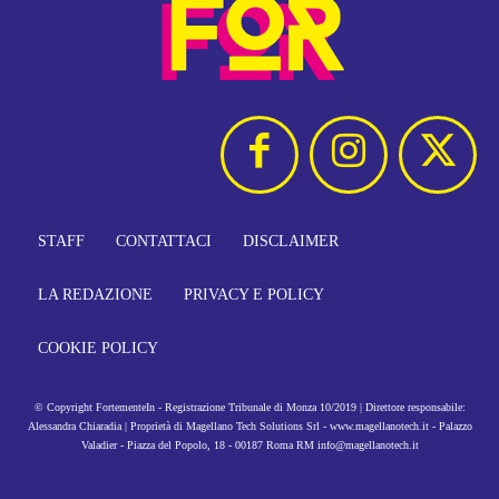
STAFF
CONTATTACI
DISCLAIMER
LA REDAZIONE
PRIVACY E POLICY
COOKIE POLICY
© Copyright FortementeIn - Registrazione Tribunale di Monza 10/2019 | Direttore responsabile:
Alessandra Chiaradia | Proprietà di Magellano Tech Solutions Srl - www.magellanotech.it - Palazzo
Valadier - Piazza del Popolo, 18 - 00187 Roma RM info@magellanotech.it