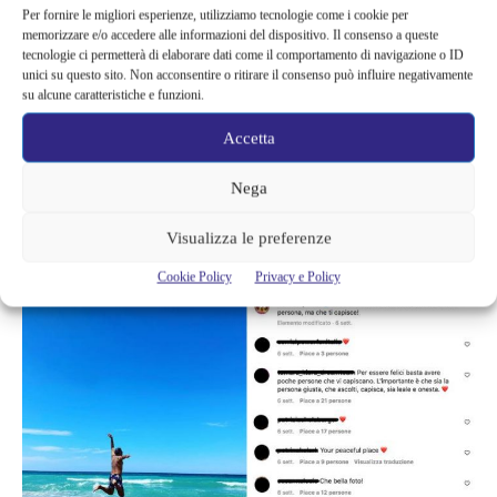
Per fornire le migliori esperienze, utilizziamo tecnologie come i cookie per
memorizzare e/o accedere alle informazioni del dispositivo. Il consenso a queste
tecnologie ci permetterà di elaborare dati come il comportamento di navigazione o ID
unici su questo sito. Non acconsentire o ritirare il consenso può influire negativamente
su alcune caratteristiche e funzioni.
La persona in questore è proprio
Yari Carrisi
, unico figlio
Accetta
maschio di Al Bano e Romina. Madre e figlio hanno un
Nega
bellissimo rapporto che coltivano ogni giorno, come mostrano le
foto della loro recente vacanza insieme.
Visualizza le preferenze
Cookie Policy
Privacy e Policy