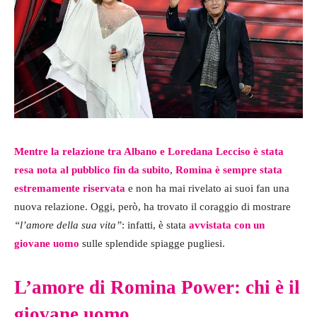
Mentre la relazione tra Albano e Loredana Lecciso è stata
resa nota al pubblico fin da subito
,
Romina è sempre stata
estremamente riservata
e non ha mai rivelato ai suoi fan una
nuova relazione. Oggi, però, ha trovato il coraggio di mostrare
“l’amore della sua vita”
: infatti, è stata
avvistata
con un
giovane uomo
sulle splendide spiagge pugliesi.
L’amore di Romina Power: chi è il
giovane uomo