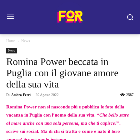
Home
News
News
Romina Power beccata in
Puglia con il giovane amore
della sua vita
Di
Ambra Ferri
-
29 Agosto 2022
2587
Romina Power non si nasconde più e pubblica le foto della
vacanza in Puglia con l’uomo della sua vita.
“Che bello stare
al mare anche con una sola persona, ma che ti capisce!”
,
scrive sui social. Ma di chi si tratta e come è nato il loro
amore? Scopriamolo insieme.