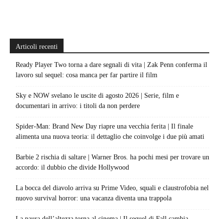
Articoli recenti
Ready Player Two torna a dare segnali di vita | Zak Penn conferma il
lavoro sul sequel: cosa manca per far partire il film
Sky e NOW svelano le uscite di agosto 2026 | Serie, film e
documentari in arrivo: i titoli da non perdere
Spider-Man: Brand New Day riapre una vecchia ferita | Il finale
alimenta una nuova teoria: il dettaglio che coinvolge i due più amati
Barbie 2 rischia di saltare | Warner Bros. ha pochi mesi per trovare un
accordo: il dubbio che divide Hollywood
La bocca del diavolo arriva su Prime Video, squali e claustrofobia nel
nuovo survival horror: una vacanza diventa una trappola
La paura dell’altezza torna al cinema | Il sequel di Fall cambia