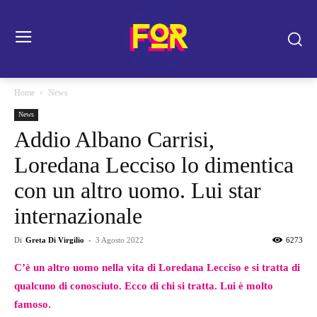
Home
News
News
Addio Albano Carrisi,
Loredana Lecciso lo dimentica
con un altro uomo. Lui star
internazionale
Di
Greta Di Virgilio
-
3 Agosto 2022
6273
C’è un altro uomo nella vita di Loredana Lecciso e si tratta di
qualcuno di conosciuto. Ecco di chi si tratta. Lui è molto
famoso.