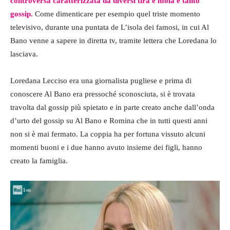
controversa caratterizzata da diversi tira e mola e tanto
gossip.
Come dimenticare per esempio quel triste momento
televisivo, durante una puntata de L’isola dei famosi, in cui Al
Bano venne a sapere in diretta tv, tramite lettera che Loredana lo
lasciava.
Loredana Lecciso era una giornalista pugliese e prima di
conoscere Al Bano era pressoché sconosciuta, si è trovata
travolta dal gossip più spietato e in parte creato anche dall’onda
d’urto del gossip su Al Bano e Romina che in tutti questi anni
non si è mai fermato. La coppia ha per fortuna vissuto alcuni
momenti buoni e i due hanno avuto insieme dei figli, hanno
creato la famiglia.