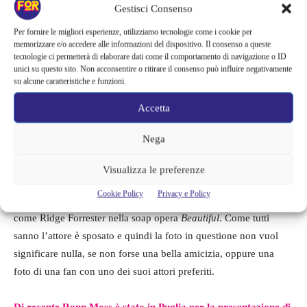
Gestisci Consenso
Per fornire le migliori esperienze, utilizziamo tecnologie come i cookie per
memorizzare e/o accedere alle informazioni del dispositivo. Il consenso a queste
tecnologie ci permetterà di elaborare dati come il comportamento di navigazione o ID
unici su questo sito. Non acconsentire o ritirare il consenso può influire negativamente
su alcune caratteristiche e funzioni.
Accetta
Nega
Visualizza le preferenze
L’uomo accanto a Loredana è molto bello ed anche famoso, ma
Cookie Policy
Privacy e Policy
chi è? Si tratta nientemeno di Ronn Moss che i più conoscono
come Ridge Forrester nella soap opera
Beautiful
. Come tutti
sanno l’attore è sposato e quindi la foto in questione non vuol
significare nulla, se non forse una bella amicizia, oppure una
foto di una fan con uno dei suoi attori preferiti.
Di recente Ronn Moss è stato in Puglia per la presentazione di