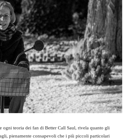
 ogni teoria dei fan di Better Call Saul, rivela quanto gli
tagli, pienamente consapevoli che i più piccoli particolari