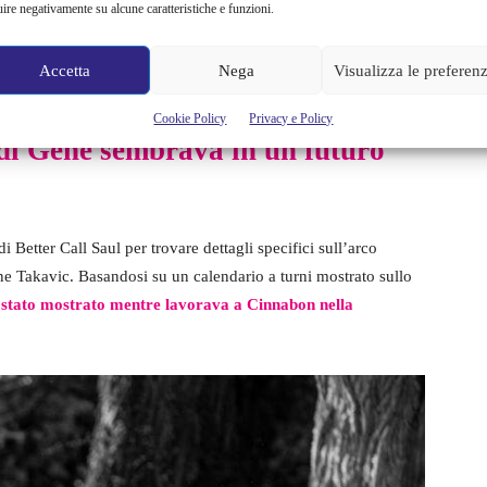
uire negativamente su alcune caratteristiche e funzioni.
presa.
Mettendo insieme i pochi indizi che lo show ha fornito
Gene hanno effettivamente avuto luogo, anche gli spettatori più
Accetta
Nega
Visualizza le preferen
Cookie Policy
Privacy e Policy
 di Gene sembrava in un futuro
i Better Call Saul per trovare dettagli specifici sull’arco
ne Takavic. Basandosi su un calendario a turni mostrato sullo
 stato mostrato mentre lavorava a Cinnabon nella