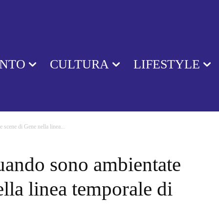
ENTO
CULTURA
LIFESTYLE
 scene di Gene nella linea...
quando sono ambientate
lla linea temporale di