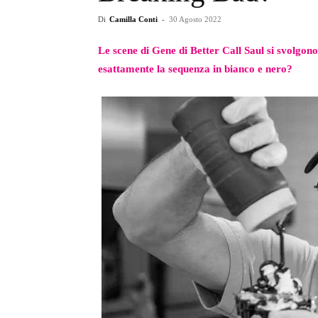
Di
Camilla Conti
-
30 Agosto 2022
Le scene di Gene di Better Call Saul si svolgo
esattamente la sequenza in bianco e nero?