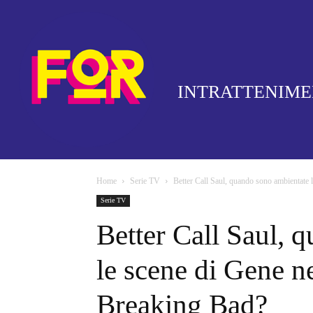
INTRATTENIM
Home
Serie TV
Better Call Saul, quando sono ambientate le
Serie TV
Better Call Saul, 
le scene di Gene ne
Breaking Bad?