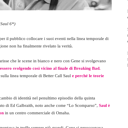
 Saul 6*)
per il pubblico collocare i suoi eventi nella linea temporale di
one non ha finalmente rivelato la verità.
iarisse che le scene in bianco e nero con Gene si svolgevano
stessero svolgendo così vicino al finale di Breaking Bad.
 sulla linea temporale di Better Call Saul
e perché le teorie
ambio di identità nel penultimo episodio della quinta
aiuto di Ed Galbraith, noto anche come “Lo Scomparso”,
Saul è
on
in un centro commerciale di Omaha.
entava in truffe sempre più grandi, Gene si preoccupava