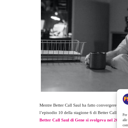
Mentre Better Call Saul ha fatto convergere le s
l’episodio 10 della stagione 6 di Better Call Saul
Per 
Better Call Saul di Gene si svolgeva nel 2010
, 
alle
com