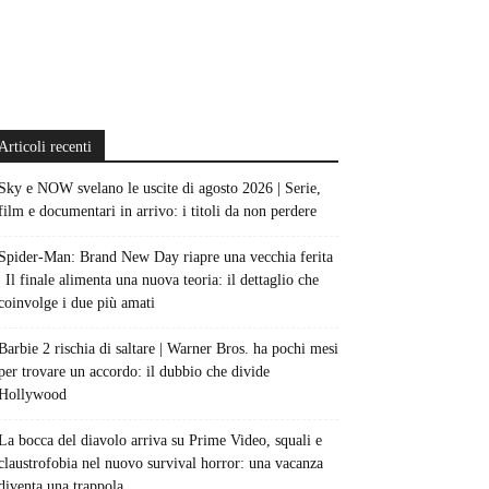
Articoli recenti
Sky e NOW svelano le uscite di agosto 2026 | Serie,
film e documentari in arrivo: i titoli da non perdere
Spider-Man: Brand New Day riapre una vecchia ferita
| Il finale alimenta una nuova teoria: il dettaglio che
coinvolge i due più amati
Barbie 2 rischia di saltare | Warner Bros. ha pochi mesi
per trovare un accordo: il dubbio che divide
Hollywood
La bocca del diavolo arriva su Prime Video, squali e
claustrofobia nel nuovo survival horror: una vacanza
diventa una trappola