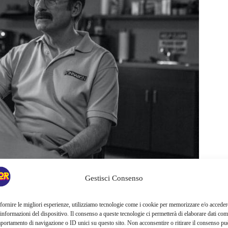
Gestisci Consenso
torie di Jimmy McGill, Gene Takavic e Saul Goodman,
, “Nippy”, ha finalmente rivelato che
la linea temporale di
fornire le migliori esperienze, utilizziamo tecnologie come i cookie per memorizzare e/o acceder
pochi mesi dopo il finale di Breaking Bad.
 informazioni del dispositivo. Il consenso a queste tecnologie ci permetterà di elaborare dati com
portamento di navigazione o ID unici su questo sito. Non acconsentire o ritirare il consenso pu