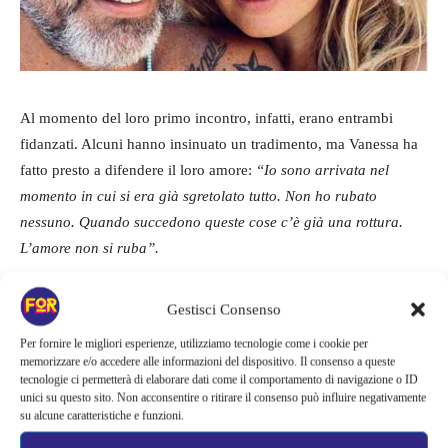
Al momento del loro primo incontro, infatti, erano entrambi
fidanzati. Alcuni hanno insinuato un tradimento, ma Vanessa ha
fatto presto a difendere il loro amore:
“Io sono arrivata nel
momento in cui si era già sgretolato tutto. Non ho rubato
nessuno. Quando succedono queste cose c’è già una rottura.
L’amore non si ruba”.
Al tempo del loro primo incontro, lui era fidanzato con
Chiara
Gestisci Consenso
Palmieri
, la sorella dell’ex fidanzato dell’attrice. Le due, infatti,
Per fornire le migliori esperienze, utilizziamo tecnologie come i cookie per
erano molto amiche. Dopo la rottura delle rispettive coppie,
memorizzare e/o accedere alle informazioni del dispositivo. Il consenso a queste
Rossano e Vanessa si sono innamorati e hanno costruito una
tecnologie ci permetterà di elaborare dati come il comportamento di navigazione o ID
unici su questo sito. Non acconsentire o ritirare il consenso può influire negativamente
solida storia d’amore, di cui vanno molto fieri, ma che cercano di
su alcune caratteristiche e funzioni.
tutelare da polemiche e occhi indiscreti.