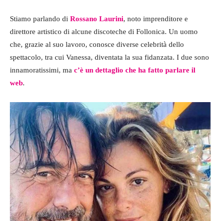
Stiamo parlando di
Rossano Laurini
, noto imprenditore e
direttore artistico di alcune discoteche di Follonica. Un uomo
che, grazie al suo lavoro, conosce diverse celebrità dello
spettacolo, tra cui Vanessa, diventata la sua fidanzata. I due sono
innamoratissimi, ma
c’è
un dettaglio che ha fatto parlare il
web
.