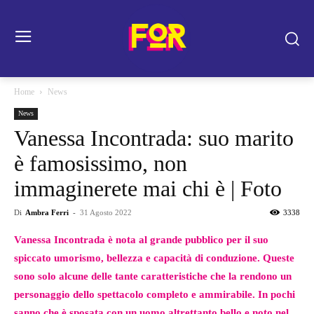
Home
News
News
Vanessa Incontrada: suo marito
è famosissimo, non
immaginerete mai chi è | Foto
Di
Ambra Ferri
-
31 Agosto 2022
3338
Vanessa Incontrada è nota al grande pubblico per il suo
spiccato umorismo, bellezza e capacità di conduzione. Queste
sono solo alcune delle tante caratteristiche che la rendono un
personaggio dello spettacolo completo e ammirabile. In pochi
sanno che è sposata con un uomo altrettanto bello e noto nel