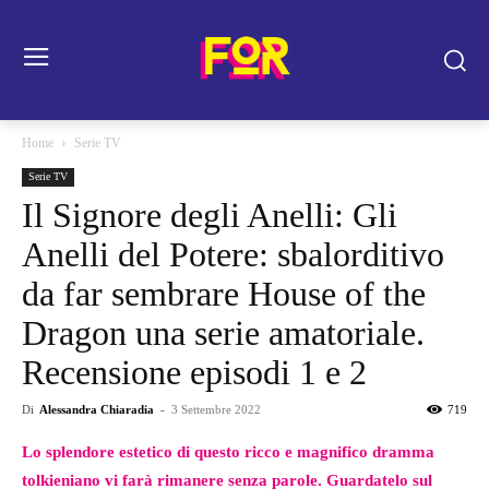
Home
Serie TV
Serie TV
Il Signore degli Anelli: Gli
Anelli del Potere: sbalorditivo
da far sembrare House of the
Dragon una serie amatoriale.
Recensione episodi 1 e 2
Di
Alessandra Chiaradia
-
3 Settembre 2022
719
Lo splendore estetico di questo ricco e magnifico dramma
tolkieniano vi farà rimanere senza parole. Guardatelo sul