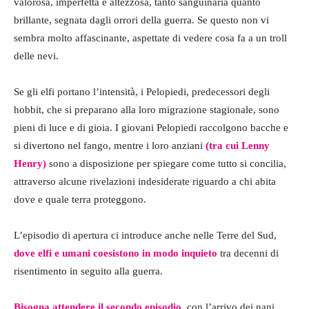
valorosa, imperfetta e altezzosa, tanto sanguinaria quanto
brillante, segnata dagli orrori della guerra. Se questo non vi
sembra molto affascinante, aspettate di vedere cosa fa a un troll
delle nevi.
Se gli elfi portano l’intensità, i Pelopiedi, predecessori degli
hobbit, che si preparano alla loro migrazione stagionale, sono
pieni di luce e di gioia. I giovani Pelopiedi raccolgono bacche e
si divertono nel fango, mentre i loro anziani
(tra cui Lenny
Henry)
sono a disposizione per spiegare come tutto si concilia,
attraverso alcune rivelazioni indesiderate riguardo a chi abita
dove e quale terra proteggono.
L’episodio di apertura ci introduce anche nelle Terre del Sud,
dove elfi e umani coesistono in modo inquieto
tra decenni di
risentimento in seguito alla guerra.
Bisogna attendere il secondo episodio,
con l’arrivo dei nani,