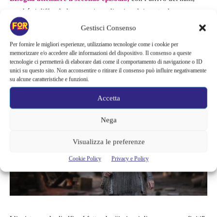
perché si diffonda la sensazione di coinvolgimento, la
sensazione che si tratti di un mondo pienamente realizzato in cui
Gestisci Consenso
vale la pena immergersi con tutto il cuore. I nani lo rafforzano e
Per fornire le migliori esperienze, utilizziamo tecnologie come i cookie per
mitigano alcuni degli istinti più pomposi della serie,
non è uno
memorizzare e/o accedere alle informazioni del dispositivo. Il consenso a queste
spoiler dire che l’idillio iniziale si infrange presto.
tecnologie ci permetterà di elaborare dati come il comportamento di navigazione o ID
unici su questo sito. Non acconsentire o ritirare il consenso può influire negativamente
su alcune caratteristiche e funzioni.
Accetta
Nega
Visualizza le preferenze
Cookie Policy
Privacy e Policy