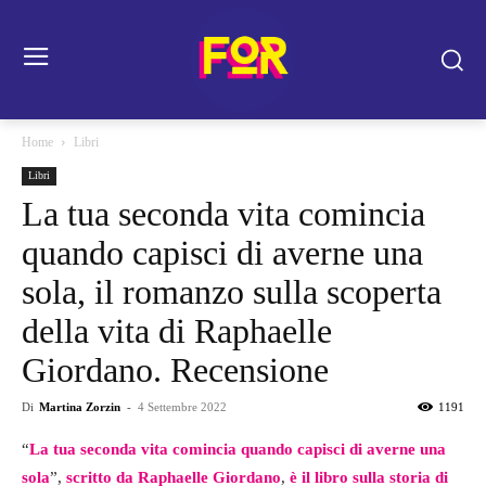
Home
Libri
Libri
La tua seconda vita comincia
quando capisci di averne una
sola, il romanzo sulla scoperta
della vita di Raphaelle
Giordano. Recensione
Di
Martina Zorzin
-
4 Settembre 2022
1191
“
La tua seconda vita comincia quando capisci di averne una
sola
”,
scritto da Raphaelle Giordano
,
è il libro sulla storia di