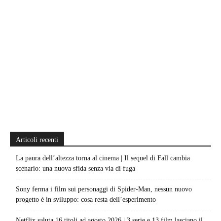
Articoli recenti
La paura dell’altezza torna al cinema | Il sequel di Fall cambia
scenario: una nuova sfida senza via di fuga
Sony ferma i film sui personaggi di Spider-Man, nessun nuovo
progetto è in sviluppo: cosa resta dell’esperimento
Netflix saluta 16 titoli ad agosto 2026 | 3 serie e 13 film lasciano il