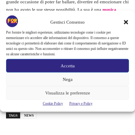
grande occasione di poter far ballare, divertire ed emozionare chi
non ha avuto le sue stesse possibilità. La sua è una
musica
leggera, spensierata
, capace anche di trasmettere
vicinanza ed
Gestisci Consenso
entusiasmo.
Per fornire le migliori esperienze, utilizziamo tecnologie come i cookie per
memorizzare e/o accedere alle informazioni del dispositivo. Il consenso a queste
“
Hai scritto di tutto per infangare quello per cui vivo
”: questa la
tecnologie ci permetterà di elaborare dati come il comportamento di navigazione o ID
replica ufficiale di Sangiovanni, a difesa del suo live, mal
unici su questo sito. Non acconsentire o ritirare il consenso può influire negativamente
su alcune caratteristiche e funzioni.
giudicato dall’addetto stampa.
“
Odio il giornalismo non
oggettivo quando si parla di articoli informativi. Non dite che il
Accetta
mio live è stato una merd* e basta. Non denigrate la mia arte.”
Nega
Una precisa risposta data da un
giovane che
ha le idee ben
Visualizza le preferenze
chiare sulla sua musica
e, soprattutto,
su se stesso.
Cookie Policy
Privacy e Policy
TAGS
NEWS