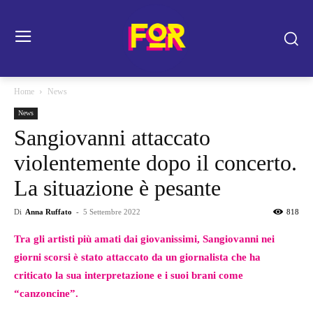
Home
News
News
Sangiovanni attaccato
violentemente dopo il concerto.
La situazione è pesante
Di
Anna Ruffato
-
5 Settembre 2022
818
Tra gli artisti più amati dai giovanissimi, Sangiovanni nei
giorni scorsi è stato attaccato da un giornalista che ha
criticato la sua interpretazione e i suoi brani come
“canzoncine”.