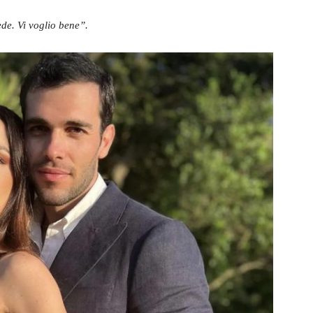
ede. Vi voglio bene”.