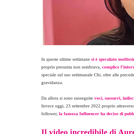
In queste ultime settimane
si è speculato moltis
proprio presunta non sembrava,
complice l’inter
speciale sul suo settimanale Chi, oltre alle preced
gravidanza.
Da allora si sono susseguite
voci, sussurri, indi
Invece oggi, 23 settembre 2022 proprio attraverso 
follower,
la famosa Influencer ha deciso di pubb
Il video incredibile di A