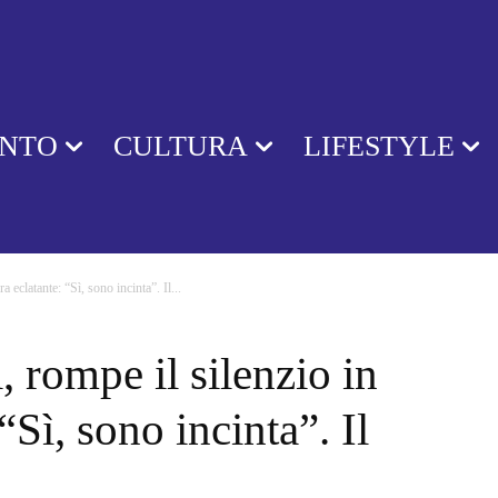
ENTO
CULTURA
LIFESTYLE
 eclatante: “Sì, sono incinta”. Il...
 rompe il silenzio in
“Sì, sono incinta”. Il