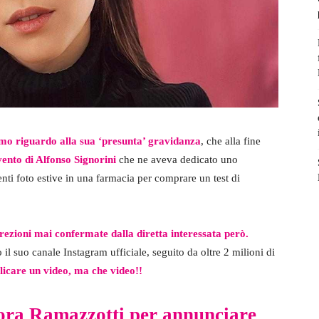
simo riguardo alla sua ‘presunta’ gravidanza
, che alla fine
vento di Alfonso Signorini
che ne aveva dedicato uno
enti foto estive in una farmacia per comprare un test di
screzioni mai confermate dalla diretta interessata però.
il suo canale Instagram ufficiale, seguito da oltre 2 milioni di
licare un video, ma che video!!
urora Ramazzotti per annunciare