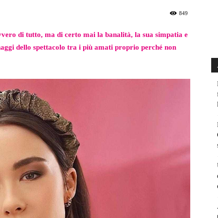
849
ro di tutto, ma di certo mai la banalità, la sua simpatia e
naggi dello spettacolo tra i più amati proprio perché non