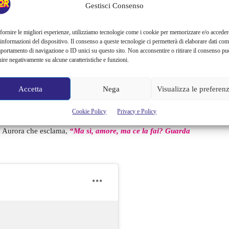
Gestisci Consenso
sposto che il famoso re del gossip dice che non lo è
e quindi
e lui.
fornire le migliori esperienze, utilizziamo tecnologie come i cookie per memorizzare e/o acceder
 informazioni del dispositivo. Il consenso a queste tecnologie ci permetterà di elaborare dati com
portamento di navigazione o ID unici su questo sito. Non acconsentire o ritirare il consenso pu
ivare all’8 settembre 2022 quando compare anche
Goffredo
uire negativamente su alcune caratteristiche e funzioni.
er
mentre le porta ciambelle e cheeseburger ma lei appare,
itata e infastidita
, anche per stereotipare la situazione
Accetta
Nega
Visualizza le preferen
Cookie Policy
Privacy e Policy
on è che sei incinta?
” ed è in quel momento che la
on Aurora che esclama,
“Ma sì, amore, ma ce la fai? Guarda