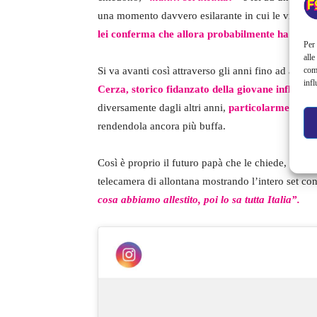
una momento davvero esilarante in cui le viene ri
lei conferma che allora probabilmente ha ragion
Per 
alle
com
Si va avanti così attraverso gli anni fino ad arr
infl
Cerza, storico fidanzato della giovane infliuenc
diversamente dagli altri anni,
particolarmente irr
rendendola ancora più buffa.
Così è proprio il futuro papà che le chiede,
“Ma n
telecamera di allontana mostrando l’intero set c
cosa abbiamo allestito, poi lo sa tutta Italia”.