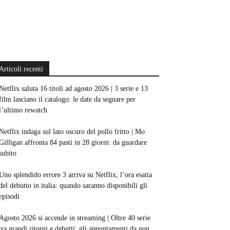
Articoli recenti
Netflix saluta 16 titoli ad agosto 2026 | 3 serie e 13
film lasciano il catalogo: le date da segnare per
l’ultimo rewatch
Netflix indaga sul lato oscuro del pollo fritto | Mo
Gilligan affronta 84 pasti in 28 giorni: da guardare
subito
Uno splendido errore 3 arriva su Netflix, l’ora esatta
del debutto in italia: quando saranno disponibili gli
episodi
Agosto 2026 si accende in streaming | Oltre 40 serie
tra grandi ritorni e debutti: gli appuntamenti da non