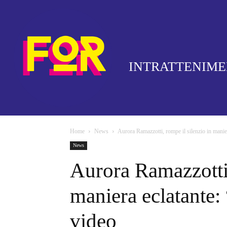
INTRATTENIM
Home
News
Aurora Ramazzotti, rompe il silenzio in maniera
News
Aurora Ramazzotti,
maniera eclatante: 
video