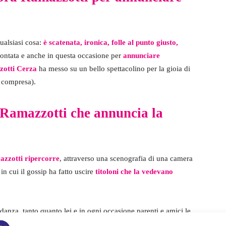
ualsiasi cosa:
è scatenata, ironica, folle al punto giusto,
contata e anche in questa occasione per
annunciare
zzotti Cerza
ha messo su un bello spettacolino per la gioia di
e compresa).
a Ramazzotti che annuncia la
azzotti ripercorre
, attraverso una scenografia di una camera
in cui il gossip ha fatto uscire
titoloni che la vedevano
vidanza, tanto quanto lei e in ogni occasione parenti e amici le
 punto presa dalla ‘disperazione’ dice,
“Chiedilo a Signorini”
,