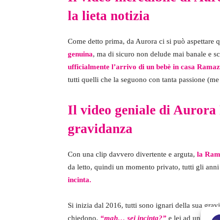
la lieta notizia
Come detto prima, da Aurora ci si può aspettare q
genuina
, ma di sicuro non delude mai banale e s
ufficialmente l’arrivo di un bebè in casa Rama
tutti quelli che la seguono con tanta passione (m
Il video geniale di Auror
gravidanza
Con una clip davvero divertente e arguta,
la Ram
da letto, quindi un momento privato, tutti gli anni 
incinta.
Si inizia dal 2016, tutti sono ignari della sua gra
chiedono,
“mah… sei incinta?”
e lei ad un certo