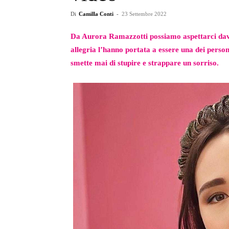
Di
Camilla Conti
-
23 Settembre 2022
Da Aurora Ramazzotti possiamo aspettarci davve
allegria l’hanno portata a essere una dei perso
smette mai di stupire e strappare un sorriso.