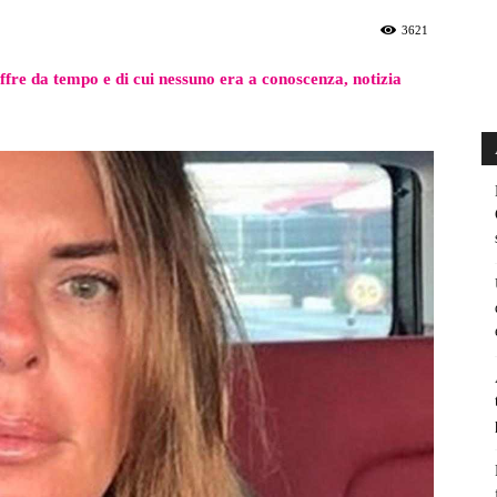
3621
offre da tempo e di cui nessuno era a conoscenza, notizia