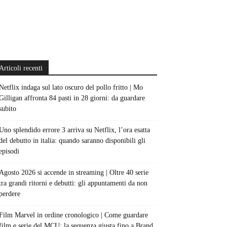
Articoli recenti
Netflix indaga sul lato oscuro del pollo fritto | Mo
Gilligan affronta 84 pasti in 28 giorni: da guardare
subito
Uno splendido errore 3 arriva su Netflix, l’ora esatta
del debutto in italia: quando saranno disponibili gli
episodi
Agosto 2026 si accende in streaming | Oltre 40 serie
tra grandi ritorni e debutti: gli appuntamenti da non
perdere
Film Marvel in ordine cronologico | Come guardare
film e serie del MCU: la sequenza giusta fino a Brand