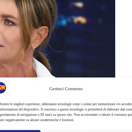
Gestisci Consenso
fornire le migliori esperienze, utilizziamo tecnologie come i cookie per memorizzare e/o acceder
 informazioni del dispositivo. Il consenso a queste tecnologie ci permetterà di elaborare dati com
portamento di navigazione o ID unici su questo sito. Non acconsentire o ritirare il consenso pu
precisamente sul secondo canale, accanto a Simona Ventura
uire negativamente su alcune caratteristiche e funzioni.