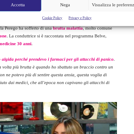
Accetta
Nega
Visualizza le preferen
la Perego?
Cookie Policy
Privacy e Policy
ola Perego ha sofferto di una
brutta malattia
, molto comune
sone
. La conduttrice si è raccontata nel programma Belve,
medicine 30 anni
.
algida perché prendevo i farmaci per gli attacchi di panico
.
a volta più brutta è quando ho sbattuto un braccio contro un
n ne potevo più di sentire questa ansia, questa voglia di
ciuto dai medici, che all’epoca non capivano gli attacchi di