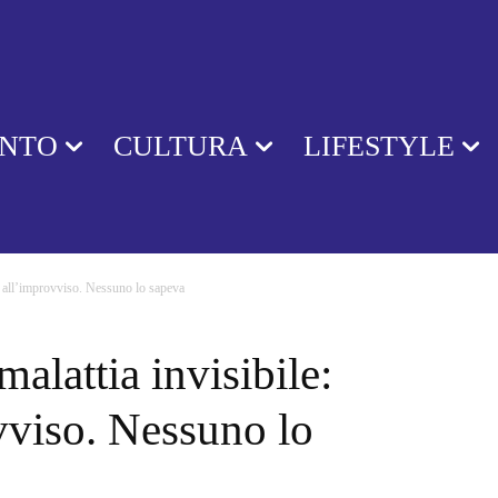
ENTO
CULTURA
LIFESTYLE
ce all’improvviso. Nessuno lo sapeva
alattia invisibile:
vviso. Nessuno lo