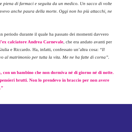
 piena di farmaci e seguita da un medico. Un sacco di volte
avevo anche paura della morte. Oggi non ho più attacchi, ne
un periodo durante il quale ha passato dei momenti davvero
 l’ex calciatore Andrea Carnevale
, che era andato avanti per
iulia e Riccardo. Ha, infatti, confessato un’altra cosa:
“Il
o al matrimonio per tutta la vita. Me ne ha fatte di corna”.
, con un bambino che non dormiva né di giorno né di notte.
 pensieri brutti. Non lo prendevo in braccio per non avere
…”