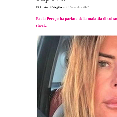
Di
Greta Di Virgilio
-
29 Settembre 2022
Paola Perego ha parlato della malattia di cui s
shock.