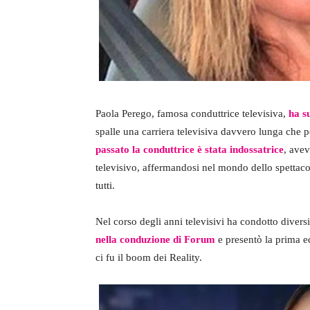
Paola Perego, famosa conduttrice televisiva,
ha s
spalle una carriera televisiva davvero lunga che 
passato la conduttrice è stata indossatrice
, avev
televisivo, affermandosi nel mondo dello spettac
tutti.
Nel corso degli anni televisivi ha condotto dive
nella conduzione di Forum
e presentò la prima e
ci fu il boom dei Reality.