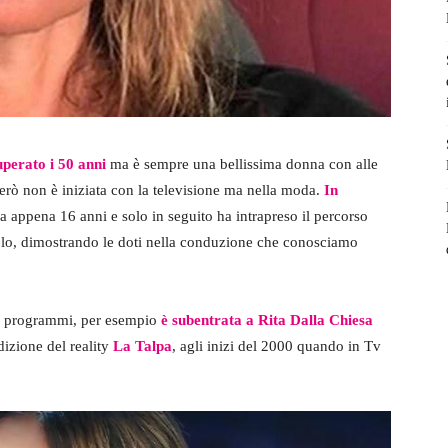
uperato i 50 anni
ma è sempre una bellissima donna con alle
però non è iniziata con la televisione ma nella moda.
In
a appena 16 anni e solo in seguito ha intrapreso il percorso
olo, dimostrando le doti nella conduzione che conosciamo
rsi programmi, per esempio
è subentrata a Rita Dalla Chiesa
dizione del reality
La Talpa
, agli inizi del 2000 quando in Tv