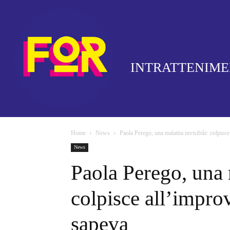
INTRATTENIM
Home
News
Paola Perego, una malattia invisibile: colpis
News
Paola Perego, una m
colpisce all’impro
sapeva