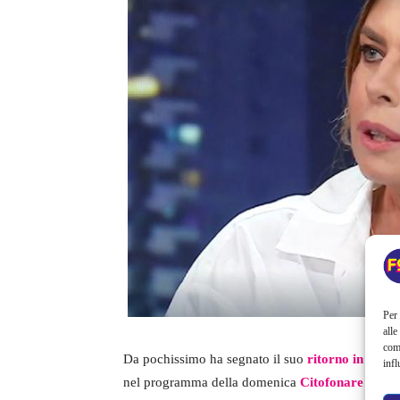
Per 
alle
com
Da pochissimo ha segnato il suo
ritorno in Rai
, 
infl
nel programma della domenica
Citofonare Rai2
.