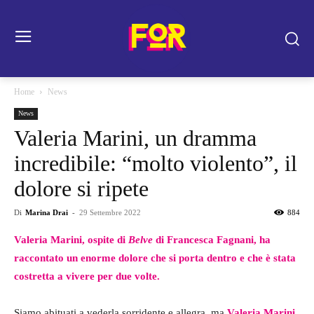
Home
News
News
Valeria Marini, un dramma
incredibile: “molto violento”, il
dolore si ripete
Di
Marina Drai
-
29 Settembre 2022
884
Valeria Marini, ospite di
Belve
di Francesca Fagnani, ha
raccontato un enorme dolore che si porta dentro e che è stata
costretta a vivere per due volte.
Siamo abituati a vederla sorridente e allegra, ma
Valeria Marini