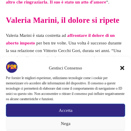
altro che ringraziarla. Il suo è stato un atto d’amore
“.
Valeria Marini, il dolore si ripete
Valeria Marini è stata costretta ad
affrontare il dolore di un
aborto imposto
per ben tre volte. Una volta è successo durante
la sua relazione con Vittorio Cecchi Gori, durata sei anni. “Una
sera, dopo l’ennesima lite, ho avuto una tremenda emorragia.
Non mi sono neanche fatta ricoverare” ha raccontato.
Gestisci Consenso
Per fornire le migliori esperienze, utilizziamo tecnologie come i cookie per
memorizzare e/o accedere alle informazioni del dispositivo. Il consenso a queste
tecnologie ci permetterà di elaborare dati come il comportamento di navigazione o ID
unici su questo sito. Non acconsentire o ritirare il consenso può influire negativamente
su alcune caratteristiche e funzioni.
Accetta
Nega