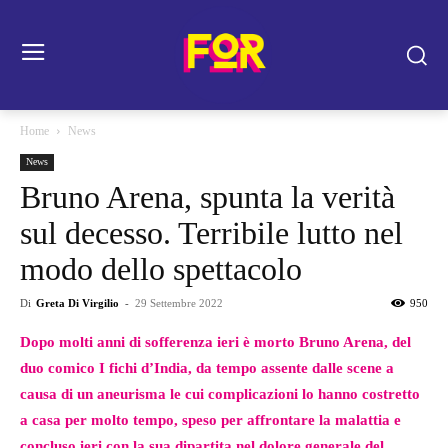
Home
News
News
Bruno Arena, spunta la verità
sul decesso. Terribile lutto nel
modo dello spettacolo
Di
Greta Di Virgilio
-
29 Settembre 2022
950
Dopo molti anni di sofferenza ieri è morto Bruno Arena, del
duo comico I fichi d’India, da tempo assente dalle scene a
causa di un aneurisma le cui complicazioni lo hanno costretto
a casa per molto tempo, speso per affrontare la malattia e
concluso ieri con la sua dipartita nel dolore generale del