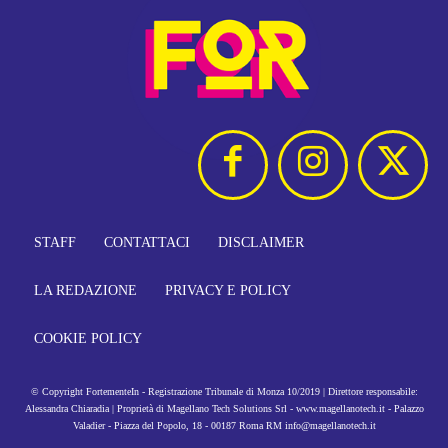
STAFF
CONTATTACI
DISCLAIMER
LA REDAZIONE
PRIVACY E POLICY
COOKIE POLICY
© Copyright FortementeIn - Registrazione Tribunale di Monza 10/2019 | Direttore responsabile:
Alessandra Chiaradia | Proprietà di Magellano Tech Solutions Srl - www.magellanotech.it - Palazzo
Valadier - Piazza del Popolo, 18 - 00187 Roma RM info@magellanotech.it