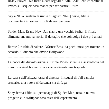
Ready Player Two torna a dare segnali di vita | Zak Penn conferma il
lavoro sul sequel: cosa manca per far partire il film
Sky e NOW svelano le uscite di agosto 2026 | Serie, film e
documentari in arrivo: i titoli da non perdere
Spider-Man: Brand New Day riapre una vecchia ferita | Il finale
alimenta una nuova teoria: il dettaglio che coinvolge i due più amati
Barbie 2 rischia di saltare | Warner Bros. ha pochi mesi per trovare un
accordo: il dubbio che divide Hollywood
La bocca del diavolo arriva su Prime Video, squali e claustrofobia nel
nuovo survival horror: una vacanza diventa una trappola
La paura dell’altezza torna al cinema | Il sequel di Fall cambia
scenario: una nuova sfida senza via di fuga
Sony ferma i film sui personaggi di Spider-Man, nessun nuovo
progetto è in sviluppo: cosa resta dell’esperimento