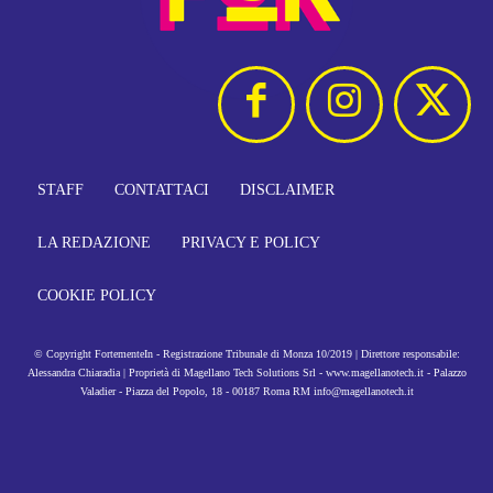
STAFF
CONTATTACI
DISCLAIMER
LA REDAZIONE
PRIVACY E POLICY
COOKIE POLICY
© Copyright FortementeIn - Registrazione Tribunale di Monza 10/2019 | Direttore responsabile:
Alessandra Chiaradia | Proprietà di Magellano Tech Solutions Srl - www.magellanotech.it - Palazzo
Valadier - Piazza del Popolo, 18 - 00187 Roma RM info@magellanotech.it