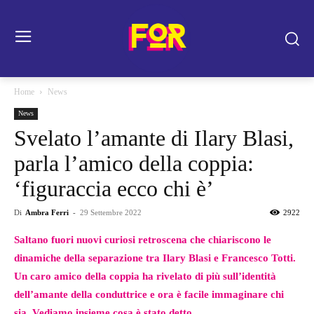
Home
News
News
Svelato l’amante di Ilary Blasi,
parla l’amico della coppia:
‘figuraccia ecco chi è’
Di
Ambra Ferri
-
29 Settembre 2022
2922
Saltano fuori nuovi curiosi retroscena che chiariscono le
dinamiche della separazione tra Ilary Blasi e Francesco Totti.
Un caro amico della coppia ha rivelato di più sull’identità
dell’amante della conduttrice e ora è facile immaginare chi
sia. Vediamo insieme cosa è stato detto.