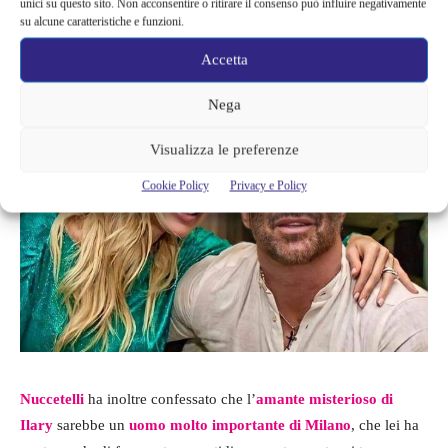
unici su questo sito. Non acconsentire o ritirare il consenso può influire negativamente
così fosse,
non si tratterebbe più di tradimenti
. Stando alle
su alcune caratteristiche e funzioni.
parole di Alex, i due erano consapevoli e d’accordo nell’avere
una vita extraconiugale.
Accetta
Nega
Visualizza le preferenze
Cookie Policy
Privacy e Policy
Nuccetelli
ha inoltre confessato che l’
amante misterioso di
Ilary
sarebbe un
uomo molto importante di Milano
, che lei ha