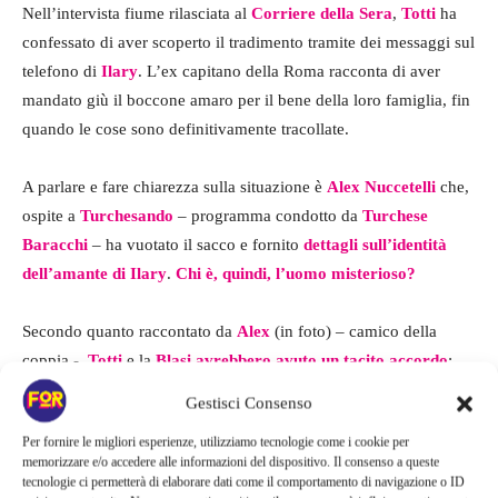
Nell’intervista fiume rilasciata al
Corriere della Sera
,
Totti
ha
confessato di aver scoperto il tradimento tramite dei messaggi sul
telefono di
Ilary
. L’ex capitano della Roma racconta di aver
mandato giù il boccone amaro per il bene della loro famiglia, fin
quando le cose sono definitivamente tracollate.
A parlare e fare chiarezza sulla situazione è
Alex Nuccetelli
che,
ospite a
Turchesando
– programma condotto da
Turchese
Baracchi
– ha vuotato il sacco e fornito
dettagli sull’identità
dell’amante di Ilary
.
Chi è, quindi, l’uomo misterioso?
Secondo quanto raccontato da
Alex
(in foto) – camico della
coppia -,
Totti
e la
Blasi
avrebbero avuto un tacito accordo
:
sembra che entrambi avessero il diritto di frequentare altre
Gestisci Consenso
persone.
Per fornire le migliori esperienze, utilizziamo tecnologie come i cookie per
memorizzare e/o accedere alle informazioni del dispositivo. Il consenso a queste
Questo cambierebbe completamente le carte in tavola perché, se
tecnologie ci permetterà di elaborare dati come il comportamento di navigazione o ID