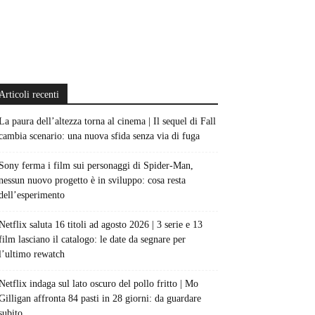
Articoli recenti
La paura dell’altezza torna al cinema | Il sequel di Fall
cambia scenario: una nuova sfida senza via di fuga
Sony ferma i film sui personaggi di Spider-Man,
nessun nuovo progetto è in sviluppo: cosa resta
dell’esperimento
Netflix saluta 16 titoli ad agosto 2026 | 3 serie e 13
film lasciano il catalogo: le date da segnare per
l’ultimo rewatch
Netflix indaga sul lato oscuro del pollo fritto | Mo
Gilligan affronta 84 pasti in 28 giorni: da guardare
subito