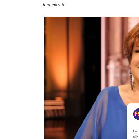
innamorato
.
Per 
alle