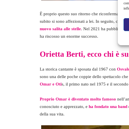
com
infl
È proprio questo suo ritorno che riconferma il su
subito si sono affezionati a lei. In seguito, con 
nuovo salita alle stelle
. Nel 2021 ha pubblicato, 
ha riscosso un enorme successo.
Orietta Berti, ecco chi è su
La storica cantante è sposata dal 1967 con
Osvald
sono una delle poche coppie dello spettacolo che
Omar e Oti
s, il primo nato nel 1975 e il secondo
Proprio Omar è diventato molto famoso
nell’am
conosciuto e apprezzato, e
ha fondato una band
della sua vita.