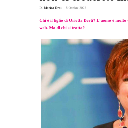
Di
Marina Drai
-
5 Ottobre 2022
Chi è il figlio di Orietta Berti? L’uomo è molto
web. Ma di chi si tratta?