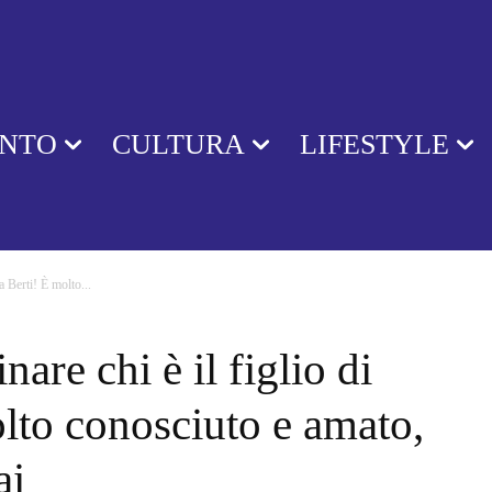
ENTO
CULTURA
LIFESTYLE
a Berti! È molto...
re chi è il figlio di
olto conosciuto e amato,
ai