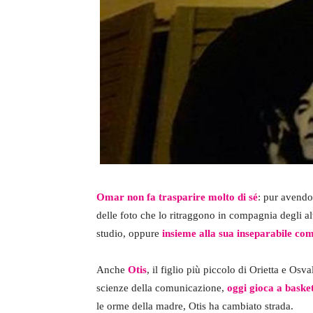
Omar non fa trasparire molto di sé
: pur avendo
delle foto che lo ritraggono in compagnia degli al
studio, oppure
insieme alla sua inseparabile com
Anche
Otis
, il figlio più piccolo di Orietta e Osv
scienze della comunicazione,
oggi gioca a basket
le orme della madre, Otis ha cambiato strada.