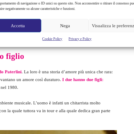
portamento di navigazione o ID unici su questo sito. Non acconsentire o ritirare il consenso pu
uire negativamente su alcune caratteristiche e funzioni.
o successo e fa conoscere la cantante anche ai giovani, che
la collaborazione con Fedez e Lauro,
la sua notorietà è di
Accetta
Nega
Visualizza le preferen
insieme a Cristiano Malgioglio, il singolo
Todo Cambia
, che
Cookie Policy
Privacy e Policy
o figlio
o Paterlini
. La loro è una storia d’amore più unica che rara:
 vantano un amore così duraturo.
I due hanno due figli:
 nel 1980.
biente musicale. L’uomo è infatti un chitarrista molto
con la quale tuttora va in tour e alla quale dedica gran parte