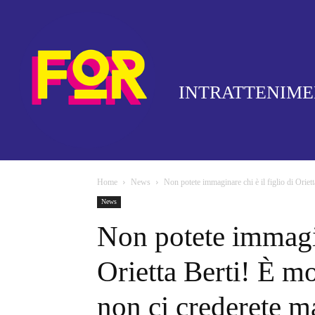
INTRATTENIM
Home
News
Non potete immaginare chi è il figlio di Oriett
News
Non potete immagina
Orietta Berti! È m
non ci crederete m