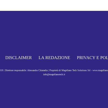
DISCLAIMER
LA REDAZIONE
PRIVACY E PO
9 | Direttore responsabile: Alessandra Chiaradia | Proprietà di Magellano Tech Solutions Srl - www.magellan
info@magellanotech.it