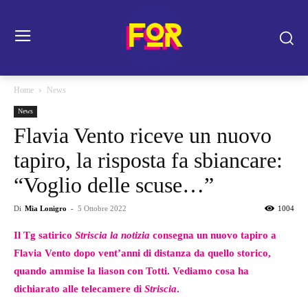
Home
News
News
Flavia Vento riceve un nuovo
tapiro, la risposta fa sbiancare:
“Voglio delle scuse…”
Di
Mia Lonigro
-
5 Ottobre 2022
1004
Il Tg satirico
Striscia la notizia
consegna un nuovo tapiro a
Flavia Vento dopo vent’anni di distanza da quello storico,
quando ammise la liason con Totti. Vediamo cosa ha
dichiarato alle telecamere di
Striscia
.