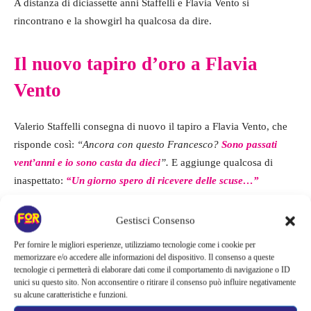
A distanza di diciassette anni Staffelli e Flavia Vento si
rincontrano e la showgirl ha qualcosa da dire.
Il nuovo tapiro d’oro a Flavia
Vento
Valerio Staffelli consegna di nuovo il tapiro a Flavia Vento, che
risponde così:
“Ancora con questo Francesco?
Sono passati
vent’anni e io sono casta da dieci
”.
E aggiunge qualcosa di
inaspettato:
“Un giorno spero di ricevere delle scuse…”
Non è ben chiaro a chi si riferisca con queste sue dure parole, ma
Gestisci Consenso
di certo lascia intendere che
in quella lontana storia risalente al
Per fornire le migliori esperienze, utilizziamo tecnologie come i cookie per
2005 lei è sempre stata dalla parte della ragione
. Adesso che
memorizzare e/o accedere alle informazioni del dispositivo. Il consenso a queste
tecnologie ci permetterà di elaborare dati come il comportamento di navigazione o ID
Totti e Ilary sono divisi, la Vento vorrebbe togliersi qualche
unici su questo sito. Non acconsentire o ritirare il consenso può influire negativamente
sassolino dalla scarpa. Con questa frase, quindi, ha lasciato
su alcune caratteristiche e funzioni.
intendere che in tutta questa storia c’è sicuramente qualcosa che