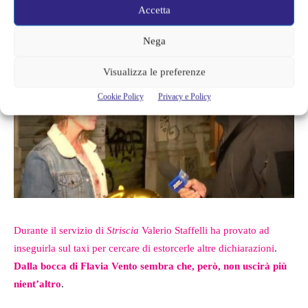
Accetta
non torna.
Nega
Visualizza le preferenze
Cookie Policy
Privacy e Policy
Durante il servizio di
Striscia
Valerio Staffelli ha provato ad
inseguirla sul taxi per cercare di estorcerle altre dichiarazioni
.
Dalla bocca di Flavia Vento sembra che, però, non uscirà più
nient’altro
.