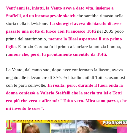
Vent’anni fa, infatti, la Vento aveva dato vita, insieme a
Staffelli, ad un inconsapevole sketch
che sarebbe rimasto nella
storia della televisione.
La showgirl aveva dichiarato di aver
passato una notte di fuoco con Francesco Totti
nel 2005 poco
prima del matrimonio,
mentre la Blasi aspettava il suo primo
figlio
. Fabrizio Corona fu il primo a lanciare la notizia bomba,
r
umour che, però, fu prontamente smentito da Totti.
La Vento, dal canto suo, dopo aver confermato la liason, aveva
negato alle telecamere di
Striscia
i tradimenti di Totti scusandosi
con le parti coinvolte.
In realtà, però, durante il fuori onda la
donna confessò a Valerio Staffelli che la storia tra lei e Totti
era più che vera e affermò: “Tutto vero. Mica sono pazza, che
mi invento le cose”.