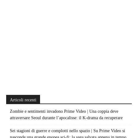
Articoli recenti
Zombie e sentimenti invadono Prime Video | Una coppia deve
attraversare Seoul durante l’apocalisse: il K-drama da recuperare
Sei stagioni di guerre e complotti nello spazio | Su Prime Video si
nasconde una grande epopea sci-fi: la saga salvata appena in tempo