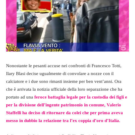
Nonostante le pesanti accuse nei confronti di Francesco Totti,
Ilary Blasi decise ugualmente di convolare a nozze con il
calciatore e i due sono rimasti insieme per ben vent’anni. Ora
che è arrivata la notizia ufficiale della loro separazione che ha
portato ad una
feroce battaglia legale per la custodia dei figli e
per la divisione dell’ingente patrimonio in comune, Valerio
Staffelli ha deciso di ritornare da colei che per prima aveva
messo in dubbio la relazione tra l’ex coppia d’oro d’Italia.