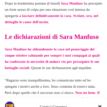
Dopo la bruttissima puntata di lunedì
Sara Manfuso
ha percepito
un forte senso di colpa per una situazione così intensa da
spingerla
a lasciare definitivamente la casa
.
Svelate, ora, nel
dettaglio le cause dell’uscita.
Le dichiarazioni di Sara Manfuso
Sara Manfuso ha abbandonato la casa nel pomeriggio del
cinque ottobre salutando per sempre i suoi compagni ai quali
ha confessato la necessità di andare via per proseguire le sue
battaglie sociali
. Queste le sue dichiarazioni agli inquilini.
“Ragazze sono tranquillissima, ho comunicato tutto ed ho
spiegato i motivi anche a loro. Sono contenta di esserci stata.
Però dopo quello che è successo non ci riesco.
Non sto bene. Il
punto è che non posso stare qui con questo stato d’animo e
non ci riesco proprio.
E appena esco contatto Marco e ve lo
Gestisci Consenso