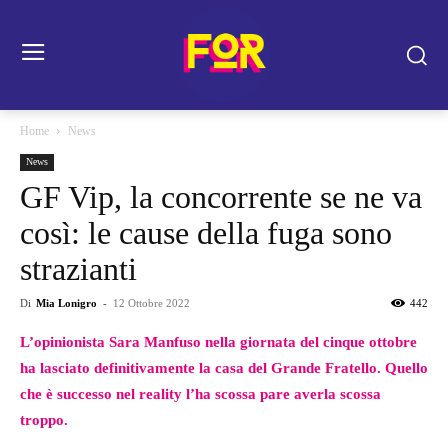
Home
News
News
GF Vip, la concorrente se ne va
così: le cause della fuga sono
strazianti
Di
Mia Lonigro
-
12 Ottobre 2022
442
L’opinionista Sara Manfuso nella giornata del cinque ottobre
ha lasciato definitivamente la casa del Grande Fratello. Quello
che è successo nel reality l’ha scossa pare averla scossa
troppo.