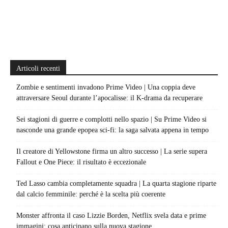
Articoli recenti
Zombie e sentimenti invadono Prime Video | Una coppia deve
attraversare Seoul durante l’apocalisse: il K-drama da recuperare
Sei stagioni di guerre e complotti nello spazio | Su Prime Video si
nasconde una grande epopea sci-fi: la saga salvata appena in tempo
Il creatore di Yellowstone firma un altro successo | La serie supera
Fallout e One Piece: il risultato è eccezionale
Ted Lasso cambia completamente squadra | La quarta stagione riparte
dal calcio femminile: perché è la scelta più coerente
Monster affronta il caso Lizzie Borden, Netflix svela data e prime
immagini: cosa anticipano sulla nuova stagione