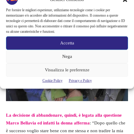
saluto. Alcuni valori li ho e li difendo a testa alta. Fuori dirò che
Per fornire le migliori esperienze, utilizziamo tecnologie come i cookie per
non siamo tutti insensibili. Mi raccomando, vi voglio bene e vi
memorizzare e/o accedere alle informazioni del dispositivo. Il consenso a queste
seguirò da fuori”.
tecnologie ci permetterà di elaborare dati come il comportamento di navigazione o ID
unici su questo sito. Non acconsentire o ritirare il consenso può influire negativamente
su alcune caratteristiche e funzioni.
Accetta
Nega
Visualizza le preferenze
Cookie Policy
Privacy e Policy
La decisione di abbandonare, quindi, è legata alla questione
Marco Bellavia ed infatti la donna afferma
: “Dopo quello che
è successo voglio stare bene con me stessa e non tradire la mia