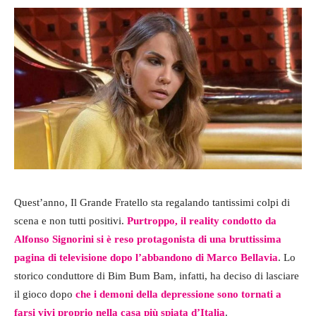
Quest’anno, Il Grande Fratello sta regalando tantissimi colpi di
scena e non tutti positivi.
Purtroppo, il reality condotto da
Alfonso Signorini si è reso protagonista di una bruttissima
pagina di televisione dopo l’abbandono di Marco Bellavia
. Lo
storico conduttore di Bim Bum Bam, infatti, ha deciso di lasciare
il gioco dopo
che i demoni della depressione sono tornati a
farsi vivi proprio nella casa più spiata d’Italia
.