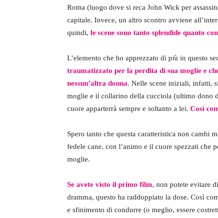
Roma (luogo dove si reca John Wick per assassina
capitale. Invece, un altro scontro avviene all’int
quindi,
le scene sono tanto splendide quanto con
L’elemento che ho apprezzato di più in questo sec
traumatizzato per la perdita di sua moglie e ch
nessun’altra donna.
Nelle scene iniziali, infatti,
moglie e il collarino della cucciola (ultimo dono 
cuore apparterrà sempre e soltanto a lei.
Così com
Spero tanto che questa caratteristica non cambi 
fedele cane, con l’animo e il cuore spezzati che
moglie.
Se avete visto il primo film
, non potete evitare d
dramma, questo ha raddoppiato la dose. Così c
e sfinimento di condurre (o meglio, essere costrett