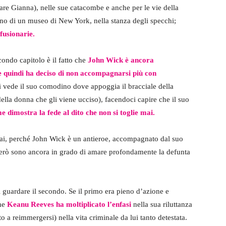
re Gianna), nelle sue catacombe e anche per le vie della
erno di un museo di New York, nella stanza degli specchi;
fusionarie.
ondo capitolo è il fatto che
John Wick è ancora
e quindi ha deciso di non accompagnarsi più con
 si vede il suo comodino dove appoggia il bracciale della
della donna che gli viene ucciso), facendoci capire che il suo
e dimostra la fede al dito che non si toglie mai.
mai, perché John Wick è un antieroe, accompagnato dal suo
 però sono ancora in grado di amare profondamente la defunta
i guardare il secondo. Se il primo era pieno d’azione e
ome
Keanu Reeves ha moltiplicato l’enfasi
nella sua riluttanza
o a reimmergersi) nella vita criminale da lui tanto detestata.