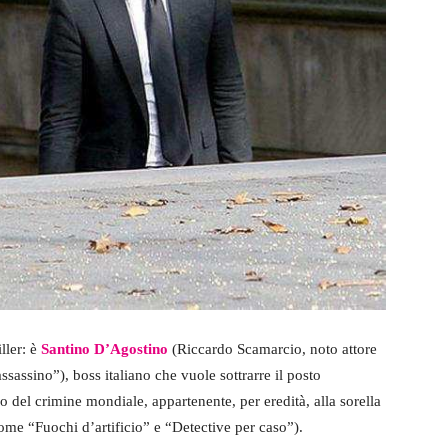
ller: è
Santino D’Agostino
(Riccardo Scamarcio, noto attore
sassino”), boss italiano che vuole sottrarre il posto
o del crimine mondiale, appartenente, per eredità, alla sorella
ome “Fuochi d’artificio” e “Detective per caso”).