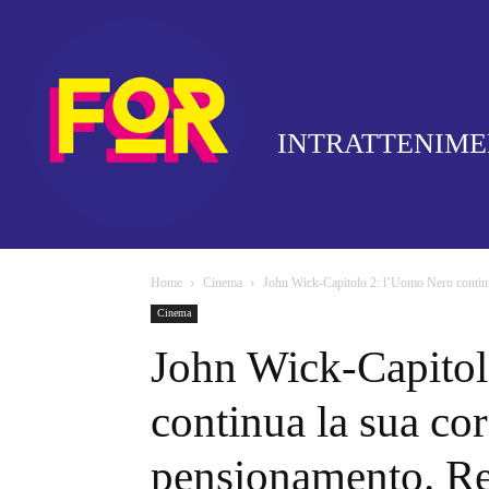
INTRATTENIM
Home
Cinema
John Wick-Capitolo 2: l’Uomo Nero continua
Cinema
John Wick-Capito
continua la sua cor
pensionamento. R