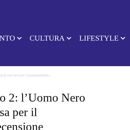
ENTO
CULTURA
LIFESTYLE
 la sua corsa per il pensionamento....
lo 2: l’Uomo Nero
sa per il
ecensione