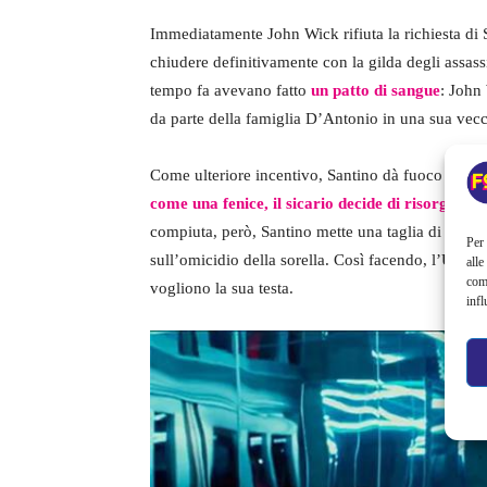
Immediatamente John Wick rifiuta la richiesta di 
chiudere definitivamente con la gilda degli assassi
tempo fa avevano fatto
un patto di sangue
: John
da parte della famiglia D’Antonio in una sua vecc
Come ulteriore incentivo, Santino dà fuoco alla 
come una fenice, il sicario decide di risorgere da
compiuta, però, Santino mette una taglia di 7 mil
Per 
sull’omicidio della sorella. Così facendo, l’Uomo 
alle
com
vogliono la sua testa.
infl