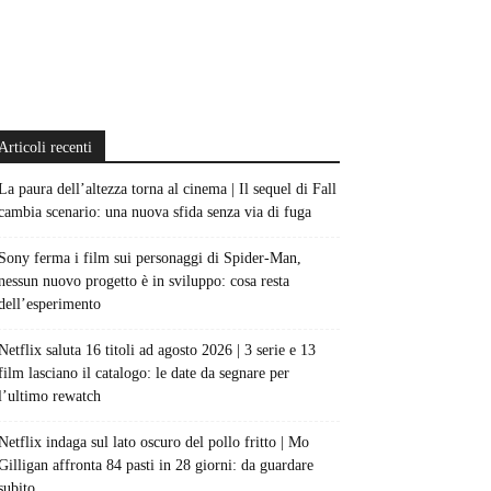
Articoli recenti
La paura dell’altezza torna al cinema | Il sequel di Fall
cambia scenario: una nuova sfida senza via di fuga
Sony ferma i film sui personaggi di Spider-Man,
nessun nuovo progetto è in sviluppo: cosa resta
dell’esperimento
Netflix saluta 16 titoli ad agosto 2026 | 3 serie e 13
film lasciano il catalogo: le date da segnare per
l’ultimo rewatch
Netflix indaga sul lato oscuro del pollo fritto | Mo
Gilligan affronta 84 pasti in 28 giorni: da guardare
subito