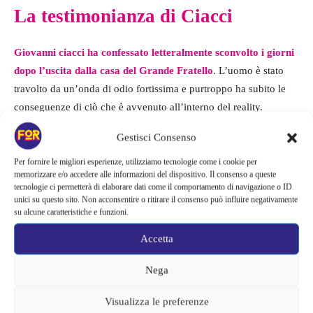
La testimonianza di Ciacci
Giovanni ciacci ha confessato letteralmente sconvolto i giorni
dopo l’uscita dalla casa del Grande Fratello
. L’uomo è stato
travolto da un’onda di odio fortissima e purtroppo ha subito le
conseguenze di ciò che è avvenuto all’interno del reality.
Signorini racconta un episodio sgradevolissimo ma che
Gestisci Consenso
testimonia come il pubblico si sia sentito tradito dall’affaire
Marco Bellavia.
Per fornire le migliori esperienze, utilizziamo tecnologie come i cookie per
memorizzare e/o accedere alle informazioni del dispositivo. Il consenso a queste
tecnologie ci permetterà di elaborare dati come il comportamento di navigazione o ID
Ecco il suo racconto: “La gente mi ha sputato al supermercato
unici su questo sito. Non acconsentire o ritirare il consenso può influire negativamente
su alcune caratteristiche e funzioni.
chiamandomi bullo. Mi hanno sputato in faccia, la mia famiglia
ha ricevuto minacce di morte.
E l’azienda per cui lavoro ha
Accetta
ricevuto mille mail in cui veniva richiesto il mio
Nega
licenziamento”.
Visualizza le preferenze
L’uomo era profondamente provato dalla vicenda e ammette