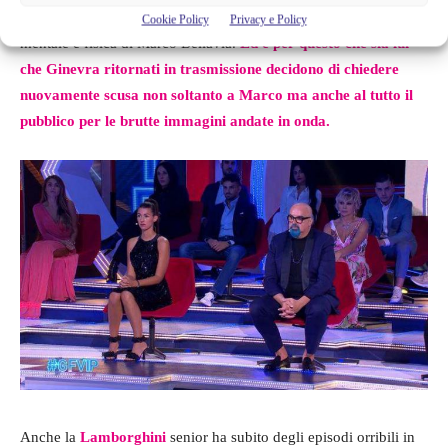
come in casa non si sia accorto di nulla sulla delicata situazione
Cookie Policy
Privacy e Policy
mentale e fisica di Marco Bellavia.
Ed è per questo che sia lui
che Ginevra ritornati in trasmissione decidono di chiedere
nuovamente scusa non soltanto a Marco ma anche al tutto il
pubblico per le brutte immagini andate in onda.
Anche la
Lamborghini
senior ha subito degli episodi orribili in