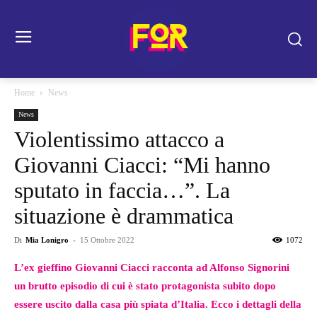
Home
News
News
Violentissimo attacco a
Giovanni Ciacci: “Mi hanno
sputato in faccia…”. La
situazione è drammatica
Di
Mia Lonigro
-
15 Ottobre 2022
1072
L’ex gieffino Giovanni Ciacci racconta ad Alfonso Signorini
un brutto episodio di cui è stato protagonista subito dopo
essere uscito dalla casa più spiata d’Italia. Ecco i dettagli della