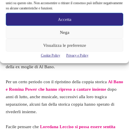
unici su questo sito. Non acconsentire o ritirare il consenso può influire negativamente
problemi e questa fonte ha aggiunto:
“Con questa diffida va a
su alcune caratteristiche e funzioni.
intralciare il lavoro di un’altra persona, che non può parlare
Accetta
liberamente e rischia di perdere opportunità in Tv…”.
Nega
Non sappiamo se
Loredana Lecciso risponderà a Romina
Power
in qualche modo, ciò che è sicuro è che la cosa non è
Visualizza le preferenze
stata apprezzata e che evidentemente Loredana si è sentita
Cookie Policy
Privacy e Policy
minacciata già in passato da uscite di questo genere da parte
della ex moglie di Al Bano.
Per un certo periodo con il ripristino della coppia storica
Al Bano
e Romina Power che hanno ripreso a cantare insieme
dopo
anni di lutto, anche musicale, successivi alla loro tragica
separazione, alcuni fan della storica coppia hanno sperato di
rivederli insieme.
Facile pensare che
Loredana Lecciso si possa essere sentita