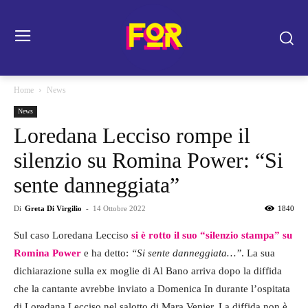
Home
News
News
Loredana Lecciso rompe il
silenzio su Romina Power: “Si
sente danneggiata”
Di
Greta Di Virgilio
-
14 Ottobre 2022
1840
Sul caso Loredana Lecciso
si è rotto il suo “silenzio stampa”
su
Romina Power
e ha detto:
“Si sente danneggiata…”
. La sua
dichiarazione sulla ex moglie di Al Bano arriva dopo la diffida
che la cantante avrebbe inviato a Domenica In durante l’ospitata
di Loredana Lecciso nel salotto di Mara Venier. La diffida non è