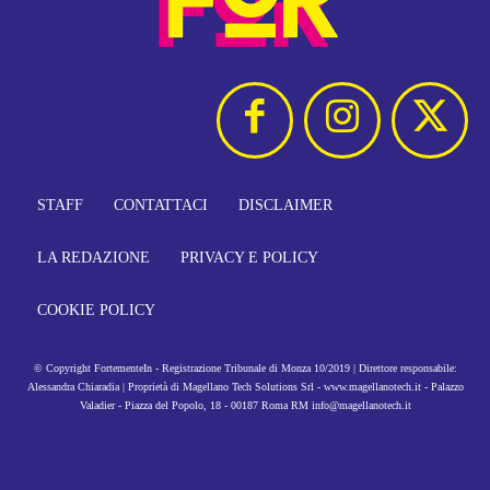
STAFF
CONTATTACI
DISCLAIMER
LA REDAZIONE
PRIVACY E POLICY
COOKIE POLICY
© Copyright FortementeIn - Registrazione Tribunale di Monza 10/2019 | Direttore responsabile:
Alessandra Chiaradia | Proprietà di Magellano Tech Solutions Srl - www.magellanotech.it - Palazzo
Valadier - Piazza del Popolo, 18 - 00187 Roma RM info@magellanotech.it