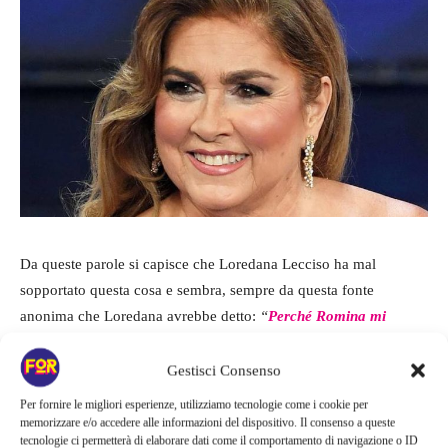
Da queste parole si capisce che Loredana Lecciso ha mal
sopportato questa cosa e sembra, sempre da questa fonte
anonima che Loredana avrebbe detto:
“
Perché Romina mi
provoca
e si intromette anche nel mio lavoro in Tv’. Così
avrebbe tuonato…”
.
Gestisci Consenso
Per fornire le migliori esperienze, utilizziamo tecnologie come i cookie per
Sembra poi che la diffida, non sia stata un evento circoscritto
memorizzare e/o accedere alle informazioni del dispositivo. Il consenso a queste
tecnologie ci permetterà di elaborare dati come il comportamento di navigazione o ID
a quella puntata di Domenica In perché la Lecciso avrebbe avuto