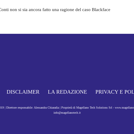
Conti non si sia ancora fatto una ragione del caso Blackface
DISCLAIMER
LA REDAZIONE
PRIVACY E PO
9 | Direttore responsabile: Alessandra Chiaradia | Proprietà di Magellano Tech Solutions Srl - www.magellan
info@magellanotech.it