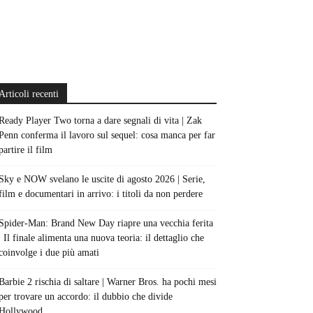
Articoli recenti
Ready Player Two torna a dare segnali di vita | Zak
Penn conferma il lavoro sul sequel: cosa manca per far
partire il film
Sky e NOW svelano le uscite di agosto 2026 | Serie,
film e documentari in arrivo: i titoli da non perdere
Spider-Man: Brand New Day riapre una vecchia ferita
| Il finale alimenta una nuova teoria: il dettaglio che
coinvolge i due più amati
Barbie 2 rischia di saltare | Warner Bros. ha pochi mesi
per trovare un accordo: il dubbio che divide
Hollywood