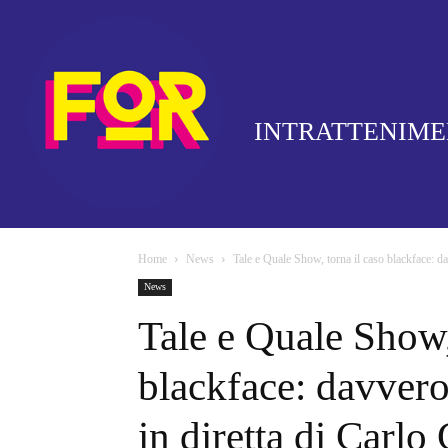
INTRATTENIM
Home
News
Tale e Quale Show, torna il caso blackface: dav
News
Tale e Quale Show,
blackface: davvero 
in diretta di Carlo