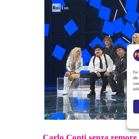
Per 
alle
com
infl
Carlo Conti senza remore