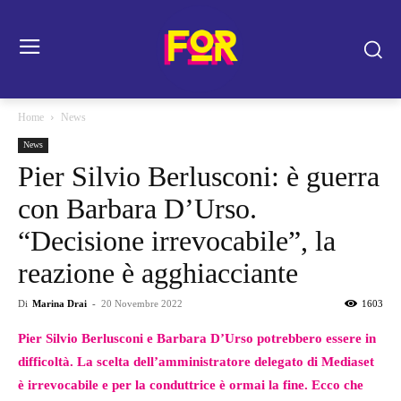
Home
News
News
Pier Silvio Berlusconi: è guerra
con Barbara D’Urso.
“Decisione irrevocabile”, la
reazione è agghiacciante
Di
Marina Drai
-
20 Novembre 2022
1603
Pier Silvio Berlusconi e Barbara D’Urso potrebbero essere in
difficoltà. La scelta dell’amministratore delegato di Mediaset
è irrevocabile e per la conduttrice è ormai la fine. Ecco che