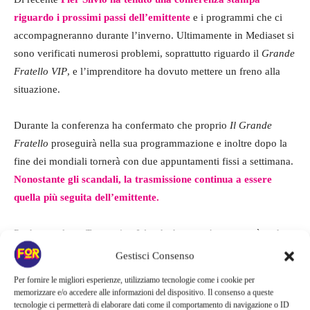
riguardo i prossimi passi dell’emittente
e i programmi che ci
accompagneranno durante l’inverno. Ultimamente in Mediaset si
sono verificati numerosi problemi, soprattutto riguardo il
Grande
Fratello VIP
, e l’imprenditore ha dovuto mettere un freno alla
situazione.
Durante la conferenza ha confermato che proprio
Il Grande
Fratello
proseguirà nella sua programmazione e inoltre dopo la
fine dei mondiali tornerà con due appuntamenti fissi a settimana.
Nonostante gli scandali, la trasmissione continua a essere
quella più seguita dell’emittente.
Poche parole su
Temptation Island
, che quest’anno non è andato
in onda. Torneranno invece Pio e Amedeo col loro programma,
Gestisci Consenso
mentre
per
La Talpa
bisognerà aspettare l’autunno 2023.
Per fornire le migliori esperienze, utilizziamo tecnologie come i cookie per
Tante, inoltre, le novità e le sorprese per il palinsesto del
memorizzare e/o accedere alle informazioni del dispositivo. Il consenso a queste
tecnologie ci permetterà di elaborare dati come il comportamento di navigazione o ID
prossimo anno.