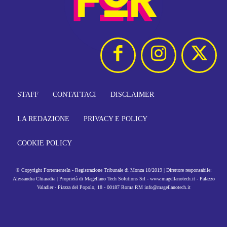
STAFF
CONTATTACI
DISCLAIMER
LA REDAZIONE
PRIVACY E POLICY
COOKIE POLICY
© Copyright FortementeIn - Registrazione Tribunale di Monza 10/2019 | Direttore responsabile:
Alessandra Chiaradia | Proprietà di Magellano Tech Solutions Srl - www.magellanotech.it - Palazzo
Valadier - Piazza del Popolo, 18 - 00187 Roma RM info@magellanotech.it