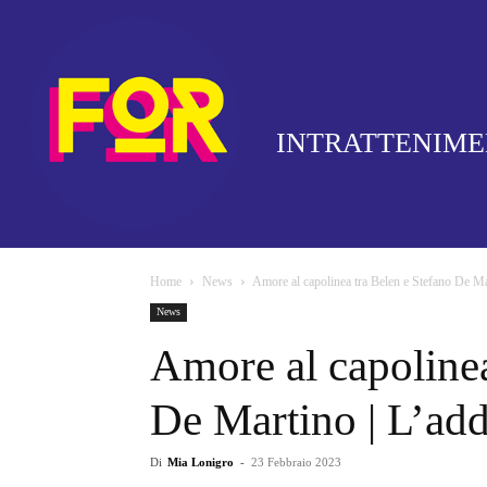
INTRATTENIM
Home
News
Amore al capolinea tra Belen e Stefano De Mar
News
Amore al capolinea
De Martino | L’add
Di
Mia Lonigro
-
23 Febbraio 2023