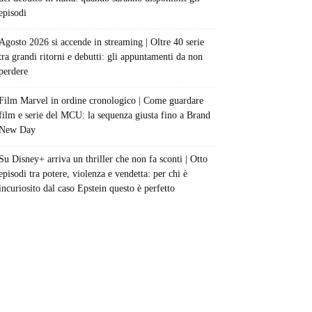
episodi
Agosto 2026 si accende in streaming | Oltre 40 serie
tra grandi ritorni e debutti: gli appuntamenti da non
perdere
Film Marvel in ordine cronologico | Come guardare
film e serie del MCU: la sequenza giusta fino a Brand
New Day
Su Disney+ arriva un thriller che non fa sconti | Otto
episodi tra potere, violenza e vendetta: per chi è
incuriosito dal caso Epstein questo è perfetto