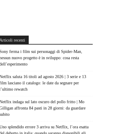
Articoli recenti
Sony ferma i film sui personaggi di Spider-Man,
nessun nuovo progetto è in sviluppo: cosa resta
dell’esperimento
Netflix saluta 16 titoli ad agosto 2026 | 3 serie e 13
film lasciano il catalogo: le date da segnare per
l’ultimo rewatch
Netflix indaga sul lato oscuro del pollo fritto | Mo
Gilligan affronta 84 pasti in 28 giorni: da guardare
subito
Uno splendido errore 3 arriva su Netflix, l’ora esatta
del debutto in italia: quando saranno disponibili gli