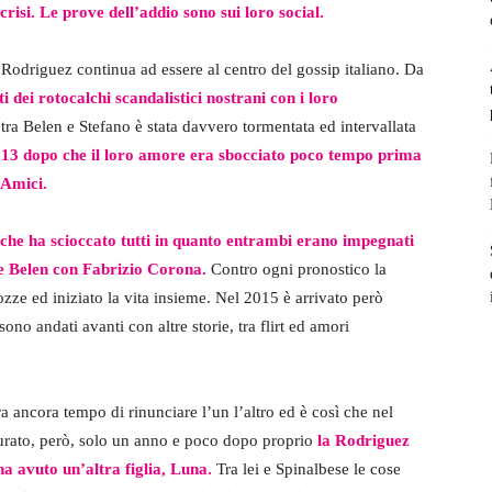
crisi. Le prove dell’addio sono sui loro social.
Rodriguez continua ad essere al centro del gossip italiano. Da
ti dei rotocalchi scandalistici nostrani con i loro
e tra Belen e Stefano è stata davvero tormentata ed intervallata
 2013 dopo che il loro amore era sbocciato poco tempo prima
 Amici.
 che ha scioccato tutti in quanto entrambi erano impegnati
e Belen con Fabrizio Corona.
Contro ogni pronostico la
zze ed iniziato la vita insieme. Nel 2015 è arrivato però
ono andati avanti con altre storie, tra flirt ed amori
a ancora tempo di rinunciare l’un l’altro ed è così che nel
durato, però, solo un anno e poco dopo proprio
la Rodriguez
a avuto un’altra figlia, Luna.
Tra lei e Spinalbese le cose