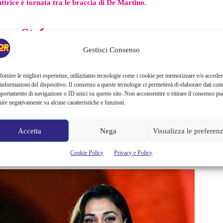
ttrice è tornata tra le braccia di De Martino.
en e Stefano
Gestisci Consenso
uez e Stefano hanno cercato di ricomporre la loro
n è semplice perché ora c’è Luna e l’ombra di Spinalbese,
fornire le migliori esperienze, utilizziamo tecnologie come i cookie per memorizzare e/o acceder
ratello da molti mesi
. Sebbene Stefano abbia sempre
 informazioni del dispositivo. Il consenso a queste tecnologie ci permetterà di elaborare dati com
portamento di navigazione o ID unici su questo sito. Non acconsentire o ritirare il consenso pu
are l’equilibrio è stato un processo delicato
uire negativamente su alcune caratteristiche e funzioni.
iscussa dello spettacolo non si ferma e continua a speculare
Accetta
Nega
Visualizza le preferen
i si sono mostrati insieme sui social in pochissime occasioni
rottura, forse questa volta definitiva.
Cookie Policy
Privacy e Policy