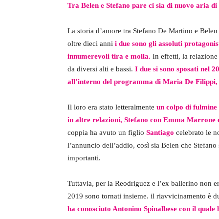
Tra Belen e Stefano pare ci sia di nuovo aria di 
La storia d’amore tra Stefano De Martino e Belen 
oltre dieci anni
i due sono gli assoluti protagonis
innumerevoli tira e molla.
In effetti, la relazion
da diversi alti e bassi.
I due si sono sposati nel
all’interno del programma di Maria De Filippi,
Il loro era stato letteralmente
un colpo di fulmine
in altre relazioni, Stefano con Emma Marrone 
coppia ha avuto un figlio
Santiago
celebrato le no
l’annuncio dell’addio, così sia Belen che Stefano s
importanti.
Tuttavia, per la Reodriguez e l’ex ballerino non er
2019 sono tornati insieme. il riavvicinamento è 
ha conosciuto Antonino Spinalbese con il quale h