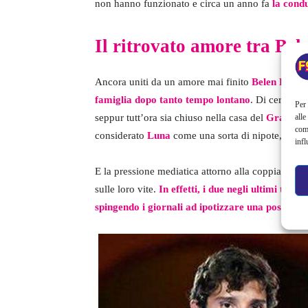
non hanno funzionato e circa un anno fa
la condu
Il ritrovato amore tra Bel
Ancora uniti da un amore mai finito
Belen Rodrig
famiglia dopo tanto tempo lontano
. Di certo no
Per 
seppur tutt’ora sia chiuso nella casa del
Grande F
alle
com
considerato
Luna
come una sorta di nipote, ritrov
infl
E la pressione mediatica attorno alla coppia più d
sulle loro vite.
In effetti, i due negli ultimi temp
spingendo i giornali ad ipotizzare una possibile 