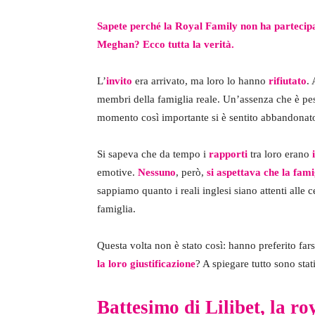
Sapete perché la Royal Family non ha partecipat
Meghan? Ecco tutta la verità.
L’
invito
era arrivato, ma loro lo hanno
rifiutato
.
membri della famiglia reale. Un’assenza che è pes
momento così importante si è sentito abbandonato 
Si sapeva che da tempo i
rapporti
tra loro erano
emotive.
Nessuno
, però,
si aspettava che la fam
sappiamo quanto i reali inglesi siano attenti alle
famiglia.
Questa volta non è stato così: hanno preferito fa
la loro giustificazione
? A spiegare tutto sono sta
Battesimo di Lilibet, la ro