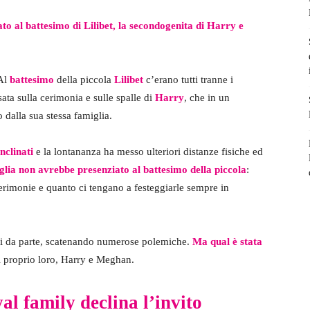
o al battesimo di Lilibet, la secondogenita di Harry e
 Al
battesimo
della piccola
Lilibet
c’erano tutti tranne i
ata sulla cerimonia e sulle spalle di
Harry
, che in un
dalla sua stessa famiglia.
inclinati
e la lontananza ha messo ulteriori distanze fisiche ed
iglia non avrebbe presenziato al battesimo della piccola
:
 cerimonie e quanto ci tengano a festeggiarle sempre in
rsi da parte, scatenando numerose polemiche.
Ma qual è stata
ti proprio loro, Harry e Meghan.
yal family declina l’invito