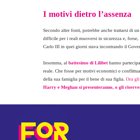
I motivi dietro l’assenza
Secondo altre fonti, potrebbe anche trattarsi di u
difficile per i reali muoversi in sicurezza e, fors
Carlo III in quei giorni stava incontrando il Gov
Insomma, al
battesimo di Lilibet
hanno partecipat
reale. Che fosse per motivi economici o conflittu
della sua famiglia per il bene di sua figlia.
Ora gli
Harry e Meghan si presenteranno, o gli riserve