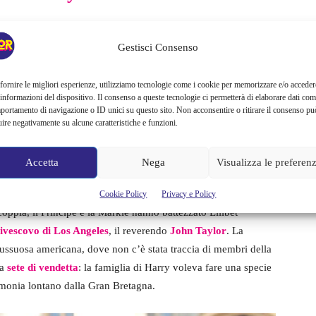
el
battesimo
della loro
secondogenita
Lilibet. I due da tempo
Gestisci Consenso
ontani da occhi indiscreti e dall’insistenza della stampa
io
su
Netflix
in cui si mostrano nella loro quotidianità,
amiglia reale.
Poi è arrivato
Spare
, il libro di memorie di
fornire le migliori esperienze, utilizziamo tecnologie come i cookie per memorizzare e/o acceder
 informazioni del dispositivo. Il consenso a queste tecnologie ci permetterà di elaborare dati com
uestioni familiari.
portamento di navigazione o ID unici su questo sito. Non acconsentire o ritirare il consenso pu
uire negativamente su alcune caratteristiche e funzioni.
ccola a Montecito e, alla cerimonia, erano stati
invitati
anche
stanza di due anni, salta fuori la notizia che la famiglia di
Accetta
Nega
Visualizza le preferen
Cookie Policy
Privacy e Policy
coppia, il Principe e la Markle hanno battezzato Lilibet
ivescovo di Los Angeles
, il reverendo
John Taylor
. La
 lussuosa americana, dove non c’è stata traccia di membri della
la
sete di
vendetta
: la famiglia di Harry voleva fare una specie
rimonia lontano dalla Gran Bretagna.