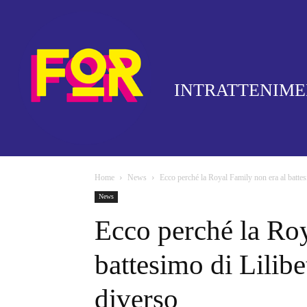
INTRATTENIM
Home
News
Ecco perché la Royal Family non era al battesim
News
Ecco perché la Roy
battesimo di Lilibe
diverso