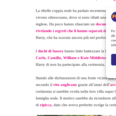
La ribelle coppia reale ha parlato recentemente d
vivono oltreoceano, dove si sono rifatti una vita l
inglese. Da poco hanno rilasciato un
documentar
rivelando i segreti che li hanno separati dalla f
Per 
alle
Harry, che ha scavato ancora più nel profondo le q
com
infl
I
duchi di Sussex
hanno fatto battezzare la loro pi
Carlo, Camilla, William e Kate Middleton
. A di
Harry di non ha partecipato alla cerimonia.
Stando alle dichiarazioni di una fonte vicino alla 
secondo il
rito anglicano
grazie all’aiuto dell’
arc
cerimonia si sarebbe svolta nella loro villa super
famiglia reale. Il motivo sarebbe da ricondurre al
di
ripicca
, dato che aveva preferito svolge la ce