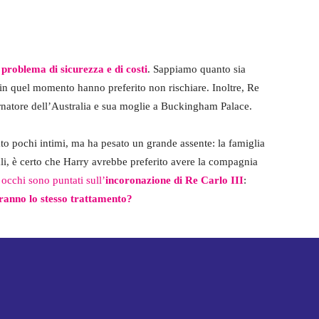
n
problema di sicurezza e di costi
. Sappiamo quanto sia
e, in quel momento hanno preferito non rischiare. Inoltre, Re
ernatore dell’Australia e sua moglie a Buckingham Palace.
o pochi intimi, ma ha pesato un grande assente: la famiglia
ali, è certo che Harry avrebbe preferito avere la compagnia
 occhi sono puntati sull’
incoronazione di Re Carlo III
:
ranno lo stesso trattamento?