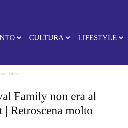
ENTO
CULTURA
LIFESTYLE
o di Lilibet |...
al Family non era al
t | Retroscena molto