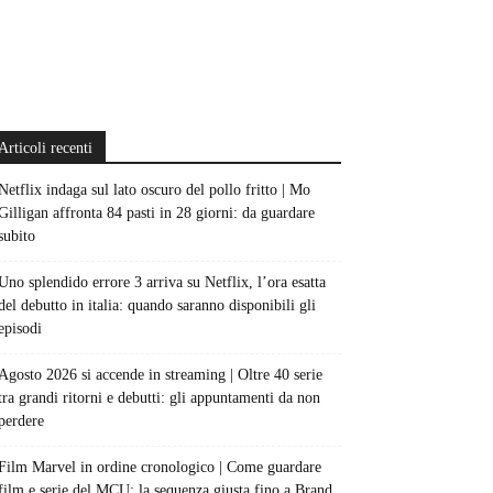
Articoli recenti
Netflix indaga sul lato oscuro del pollo fritto | Mo
Gilligan affronta 84 pasti in 28 giorni: da guardare
subito
Uno splendido errore 3 arriva su Netflix, l’ora esatta
del debutto in italia: quando saranno disponibili gli
episodi
Agosto 2026 si accende in streaming | Oltre 40 serie
tra grandi ritorni e debutti: gli appuntamenti da non
perdere
Film Marvel in ordine cronologico | Come guardare
film e serie del MCU: la sequenza giusta fino a Brand