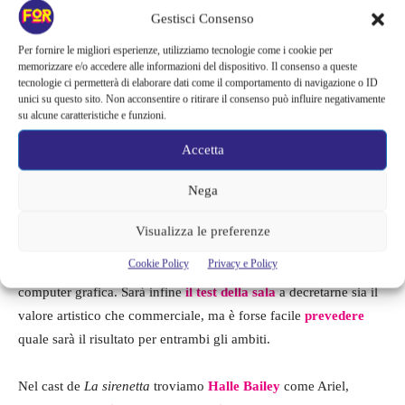
Gestisci Consenso
Per fornire le migliori esperienze, utilizziamo tecnologie come i cookie per
memorizzare e/o accedere alle informazioni del dispositivo. Il consenso a queste
tecnologie ci permetterà di elaborare dati come il comportamento di navigazione o ID
unici su questo sito. Non acconsentire o ritirare il consenso può influire negativamente
su alcune caratteristiche e funzioni.
La sirenetta
a breve in sala
Accetta
cinematografica
Nega
La sirenetta
di John Marshall ne ha davvero passate tante
,
Visualizza le preferenze
dalle controversie legate ad Halle Bailey come interprete di Ariel
Cookie Policy
Privacy e Policy
fino alle sopra citate critiche riguardo la scarsa efficacia della
computer grafica. Sarà infine
il test della sala
a decretarne sia il
valore artistico che commerciale, ma è forse facile
prevedere
quale sarà il risultato per entrambi gli ambiti.
Nel cast de
La sirenetta
troviamo
Halle Bailey
come Ariel,