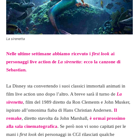
La sirenetta
Nelle ultime settimane abbiamo ricevuto i
first look
ai
personaggi live action de
La sirenetta
: ecco la canzone di
Sebastian.
La Disney sta convertendo i suoi classici immortali animati in
film live action uno dopo l’altro. A breve sarà il turno de
La
sirenetta
, film del 1989 diretto da Ron Clements e John Musker,
ispirato all’omonima fiaba di Hans Christian Andersen.
Il
remake
, diretto stavolta da John Marshall,
è ormai prossimo
alla sala cinematografica
. Se però non vi sono capitati per le
mani i
first look
dei personaggi in CGI rilasciati qualche