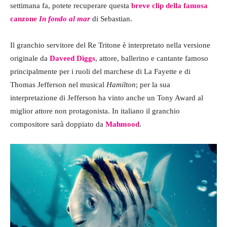
settimana fa, potete recuperare questa
breve clip della famosa
canzone
In fondo al mar
di Sebastian.
Il granchio servitore del Re Tritone è interpretato nella versione
originale da
Daveed Diggs
, attore, ballerino e cantante famoso
principalmente per i ruoli del marchese di La Fayette e di
Thomas Jefferson nel musical
Hamilton
; per la sua
interpretazione di Jefferson ha vinto anche un Tony Award al
miglior attore non protagonista. In italiano il granchio
compositore sarà doppiato da
Mahmood
.