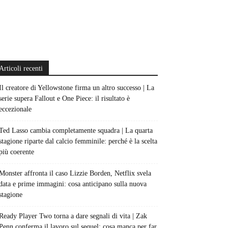
Articoli recenti
Il creatore di Yellowstone firma un altro successo | La
serie supera Fallout e One Piece: il risultato è
eccezionale
Ted Lasso cambia completamente squadra | La quarta
stagione riparte dal calcio femminile: perché è la scelta
più coerente
Monster affronta il caso Lizzie Borden, Netflix svela
data e prime immagini: cosa anticipano sulla nuova
stagione
Ready Player Two torna a dare segnali di vita | Zak
Penn conferma il lavoro sul sequel: cosa manca per far