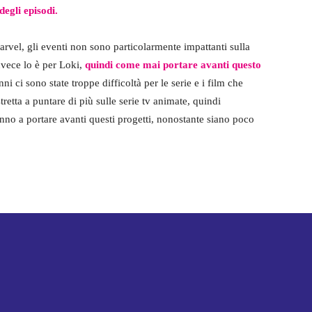
degli episodi.
Marvel, gli eventi non sono particolarmente impattanti sulla
nvece lo è per Loki,
quindi come mai portare avanti questo
anni ci sono state troppe difficoltà per le serie e i film che
tretta a puntare di più sulle serie tv animate, quindi
no a portare avanti questi progetti, nonostante siano poco