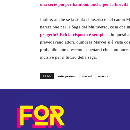
una serie più per bambini, anche per la brevità 
Inoltre, anche se la storia si inserisce nel canon 
narrazione per la Saga del Multiverso, cosa che i
progetto? Beh la risposta è semplice
, in questi 
prevedevano attori, quindi la Marvel si è vista cos
probabilmente dovremo aspettarci che continueran
incisive per il futuro della saga.
TAGS
anticipazioni
marvel
serie tv