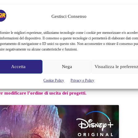
Gestisci Consenso
a volta modificata
fornire le migliori esperienze, utilizziamo tecnologie come i cookie per memorizzare e/o acceder
om Hiddleston nei panni del Dio dell’inganno,
che arriverà sui
 informazioni del dispositivo. Il consenso a queste tecnologie ci permetterà di elaborare dati com
portamento di navigazione o ID unici su questo sito. Non acconsentire o ritirare il consenso pu
 arriverà la seconda stagione di I Am Groot e adesso abbiamo
uire negativamente su alcune caratteristiche e funzioni.
i qualcosa in più di quello che accadrà a uno dei personaggi
Accetta
Nega
Visualizza le preferen
 le serie animate del MCU è l’ultimo dei grandi cambiamenti
Cookie Policy
Privacy e Policy
ga dell’infinito, che ha avito già parecchi ritardi dovuti alla
 modificare l’ordine di uscita dei progetti.