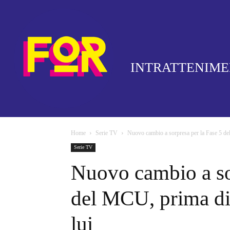
INTRATTENIM
Home
Serie TV
Nuovo cambio a sorpresa per la Fase 5 de
Serie TV
Nuovo cambio a so
del MCU, prima di 
lui