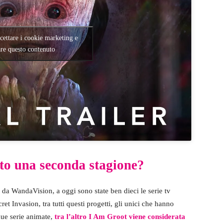
ccettare i cookie marketing e
are questo contenuto
to una seconda stagione?
da WandaVision, a oggi sono state ben dieci le serie tv
ret Invasion, tra tutti questi progetti, gli unici che hanno
due serie animate,
tra l’altro I Am Groot viene considerata