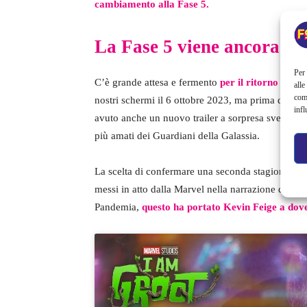
cambiamento alla Fase 5.
La Fase 5 viene ancora un
Per 
C’è grande attesa e fermento
per il ritorno di T
alle
com
nostri schermi il 6 ottobre 2023, ma prima di lui
infl
avuto anche un nuovo trailer a sorpresa svelandoc
più amati dei Guardiani della Galassia.
La scelta di confermare una seconda stagione per
messi in atto dalla Marvel nella narrazione della sa
Pandemia,
questo ha portato Kevin Feige a dover