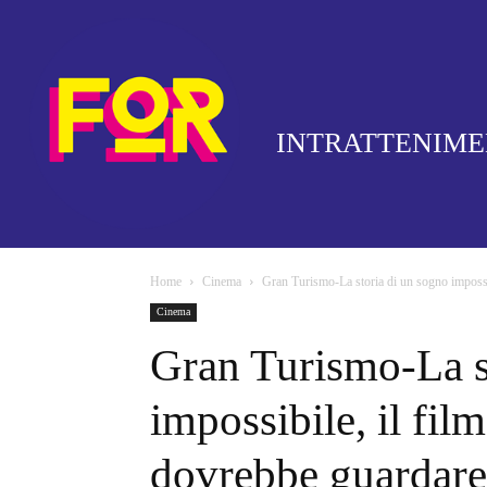
INTRATTENIM
Home
Cinema
Gran Turismo-La storia di un sogno impossib
Cinema
Gran Turismo-La s
impossibile, il fi
dovrebbe guardare 