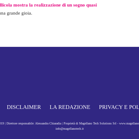
llicola mostra la realizzazione di un sogno quasi
 una grande gioia.
DISCLAIMER
LA REDAZIONE
PRIVACY E PO
9 | Direttore responsabile: Alessandra Chiaradia | Proprietà di Magellano Tech Solutions Srl - www.magellan
info@magellanotech.it