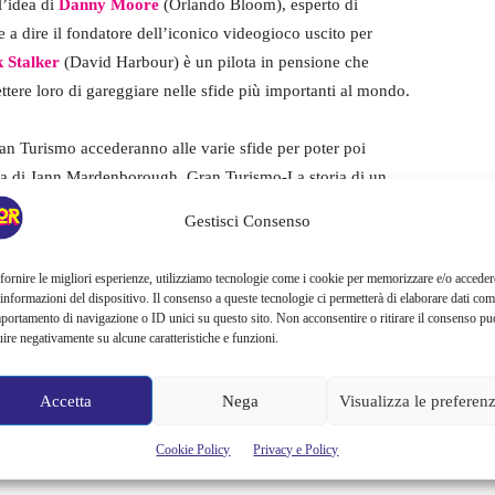
l’idea di
Danny Moore
(Orlando Bloom), esperto di
le a dire il fondatore dell’iconico videogioco uscito per
k Stalker
(David Harbour) è un pilota in pensione che
tere loro di gareggiare nelle sfide più importanti al mondo.
ran Turismo accederanno alle varie sfide per poter poi
oria di Jann Mardenborough. Gran Turismo-La storia di un
allo scorso 20 settembre
ed è diretto da
Neill Blomkamp.
Gestisci Consenso
i
fornire le migliori esperienze, utilizziamo tecnologie come i cookie per memorizzare e/o acceder
 informazioni del dispositivo. Il consenso a queste tecnologie ci permetterà di elaborare dati com
portamento di navigazione o ID unici su questo sito. Non acconsentire o ritirare il consenso pu
e riprese
sono dedicate alle
varie corse
alle quali il
uire negativamente su alcune caratteristiche e funzioni.
Jann gioca a Gran Turismo in camera sua o mentre è sulla
etti speciali che tolgono il fiato
. Infatti, in queste parti
Accetta
Nega
Visualizza le preferen
tesso: la vede
distorta
, come se fosse
all’interno dell’auto
o sulla sua sedia da gamer
(
quando gareggia per davvero
).
Cookie Policy
Privacy e Policy