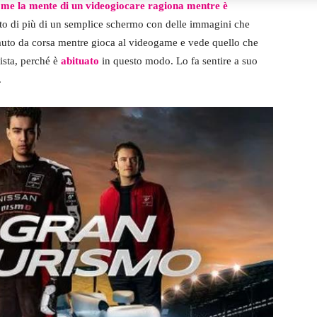
me la mente di un videogiocare ragiona mentre è
to di più di un semplice schermo con delle immagini che
’auto da corsa mentre gioca al videogame e vede quello che
ista, perché è
abituato
in questo modo. Lo fa sentire a suo
.