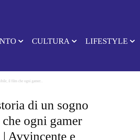
ENTO
CULTURA
LIFESTYLE
ile, il film che ogni gamer...
toria di un sogno
lm che ogni gamer
| Avvincente e