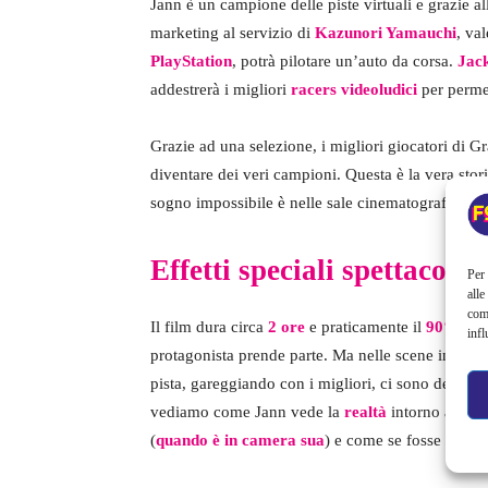
Jann è un campione delle piste virtuali e grazie al
marketing al servizio di
Kazunori Yamauchi
, va
PlayStation
, potrà pilotare un’auto da corsa.
Jac
addestrerà i migliori
racers videoludici
per permet
Grazie ad una selezione, i migliori giocatori di G
diventare dei veri campioni. Questa è la vera st
sogno impossibile è nelle sale cinematografiche
d
Effetti speciali spettacolar
Per 
alle
com
Il film dura circa
2 ore
e praticamente il
90% dell
infl
protagonista prende parte. Ma nelle scene in cui 
pista, gareggiando con i migliori, ci sono degli
eff
vediamo come Jann vede la
realtà
intorno a sé s
(
quando è in camera sua
) e come se fosse
sedut