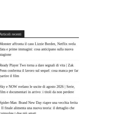
Articoli recenti
Monster affronta il caso Lizzie Borden, Netflix svela
data e prime immagini: cosa anticipano sulla nuova
stagione
Ready Player Two torna a dare segnali di vita | Zak
Penn conferma il lavoro sul sequel: cosa manca per far
partire il film
Sky e NOW svelano le uscite di agosto 2026 | Serie,
film e documentari in arrivo: i titoli da non perdere
Spider-Man: Brand New Day riapre una vecchia ferita
| Il finale alimenta una nuova teoria: il dettaglio che
coinvolge i due più amati