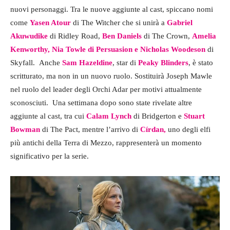
nuovi personaggi.
Tra le nuove aggiunte al cast, spiccano nomi
come
Yasen Atour
di The Witcher che si unirà a
Gabriel
Akuwudike
di Ridley Road,
Ben Daniels
di The Crown,
Amelia
Kenworthy, Nia Towle di Persuasion e Nicholas Woodeson
di
Skyfall.
Anche
Sam Hazeldine
, star di
Peaky Blinders
, è stato
scritturato, ma non in un nuovo ruolo. Sostituirà Joseph Mawle
nel ruolo del leader degli Orchi Adar per motivi attualmente
sconosciuti.
Una settimana dopo sono state rivelate altre
aggiunte al cast, tra cui
Calam Lynch
di Bridgerton e
Stuart
Bowman
di The Pact
, mentre l’arrivo di
Círdan,
uno degli elfi
più antichi della Terra di Mezzo, rappresenterà un momento
significativo per la serie.