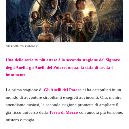
Gli Anelli del Potere 2
Una delle serie tv più attese è la seconda stagione del Signore
degli Anelli: gli Anelli del Potere, ormai la data di uscita è
imminente.
La prima stagione di
Gli Anelli del Potere
ci ha catapultati in un
mondo di avventure strabilianti e segreti avvincenti. Ora, mentre
attendiamo ansiosi, la seconda stagione promette di ampliare il
già ricco universo della
Terra di Mezzo
con ancora più tensione,
mistero e magia.