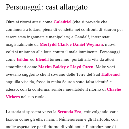
Personaggi: cast allargato
Oltre ai ritorni attesi come
Galadriel
(che si prevede che
continuerà a lottare, piena di vendetta nei confronti di Sauron per
essere stata ingannata e manipolata) e Gandalf, interpretati
magistralmente da
Morfydd Clark e Daniel Weyman
, nuovi
volti si uniranno alla lotta contro il male imminente. Personaggi
come
Isildur
ed
Elendil
torneranno, portati alla vita da attori
straordinari come
Maxim Baldry e Lloyd Owen
.
M
olte voci
avevano suggerito che il sovrano delle Terre del Sud
Halbrand
,
anguilla viscida,
fosse in realtà Sauron sotto falsa identità e
adesso, con la conferma, sembra inevitabile il ritorno di
Charlie
Vickers
nel suo ruolo.
La storia si sposterà verso la
Seconda Era
, coinvolgendo varie
fazioni come gli elfi, i nani, i Númenoreani e gli Harfoots, con
molte aspettative per il ritorno di volti noti e l’introduzione di