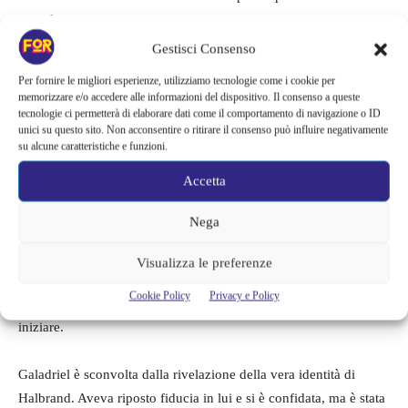
completamente narrato.
Gestisci Consenso
La trama della seconda stagione promette scontri con Sauron,
Per fornire le migliori esperienze, utilizziamo tecnologie come i cookie per
con un focus sulle conseguenze dello
smascheramento di
memorizzare e/o accedere alle informazioni del dispositivo. Il consenso a queste
tecnologie ci permetterà di elaborare dati come il comportamento di navigazione o ID
Halbrand.
Galadriel e altri personaggi principali affronteranno
unici su questo sito. Non acconsentire o ritirare il consenso può influire negativamente
un percorso più oscuro e spaventoso, secondo la produttrice
su alcune caratteristiche e funzioni.
esecutiva Lindsey Weber.
Sauron si è insediato a Mordor.
Accetta
L’ultima volta che ci siamo stati, Adar e i suoi compagni orchi
stavano godendo i frutti della loro conquista, dopo aver scacciato
Nega
gli abitanti delle Terre del Sud, molti dei quali sono stati
crudelmente mutilati o bruciati nel fuoco implacabile del Monte
Visualizza le preferenze
Fato. Sauron ha parlato a Galadriel del suo desiderio di dominare
Cookie Policy
Privacy e Policy
la Terra di Mezzo, e Mordor sembra essere il luogo ideale per
iniziare.
Galadriel è sconvolta dalla rivelazione della vera identità di
Halbrand. Aveva riposto fiducia in lui e si è confidata, ma è stata