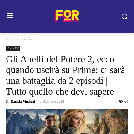
Home
Serie TV
Serie TV
Gli Anelli del Potere 2, ecco
quando uscirà su Prime: ci sarà
una battaglia da 2 episodi |
Tutto quello che devi sapere
Di
Daniela Vindigni
-
3 Dicembre 2023
64