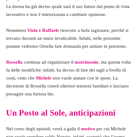
La donna ha già deciso quale sarà il suo futuro dal punto di vista
lavorativo e non è intenzionata a cambiare opinione.
Nemmeno
Viola e Raffaele
riescono a farla ragionare, perché si
trovano davanti un muro invalicabile. Infatti, nelle prossime
puntate vedremo Ornella fare domanda per andare in pensione.
Rossella
continua ad organizzare il
matrimonio
, ma questa volta
fa delle modifiche: infatti, ha deciso di fare dei tagli a livello di
costi, visto che
Michele
non vuole aiutare con le spese. La
decisione di Rossella creerà ulteriori tensioni familiari e lasciano
presagire una furiosa lite.
Un Posto al Sole, anticipazioni
Nel corso degli episodi, verrà a galla il
motivo
per cui Michele
non vuole spendere soldi: Nunzio, infatti, scoprirà che l’uomo