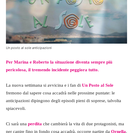
Un posto al sole anticipazioni
Per Marina e Roberto la situazione diventa sempre più
pericolosa, il tremendo incidente peggiora tutto.
La nuova settimana si avvicina e i fan di
Un Posto al Sole
fremono dal sapere cosa accadrà nelle prossime puntate: le
anticipazioni dipingono degli episodi pieni di soprese, talvolta
spiacevoli.
Ci sarà una
perdita
che cambierà la vita di due protagonisti, ma
per capire fino in fondo cosa accadrà, occorre partire da
Ornella
.