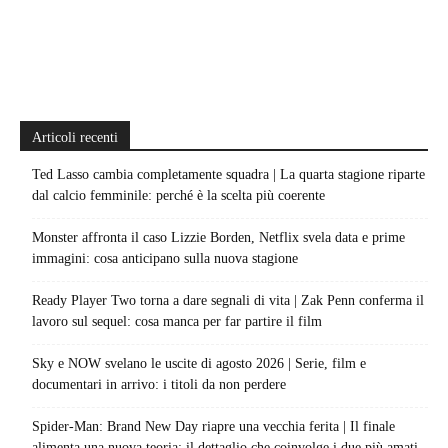
Articoli recenti
Ted Lasso cambia completamente squadra | La quarta stagione riparte
dal calcio femminile: perché è la scelta più coerente
Monster affronta il caso Lizzie Borden, Netflix svela data e prime
immagini: cosa anticipano sulla nuova stagione
Ready Player Two torna a dare segnali di vita | Zak Penn conferma il
lavoro sul sequel: cosa manca per far partire il film
Sky e NOW svelano le uscite di agosto 2026 | Serie, film e
documentari in arrivo: i titoli da non perdere
Spider-Man: Brand New Day riapre una vecchia ferita | Il finale
alimenta una nuova teoria: il dettaglio che coinvolge i due più amati