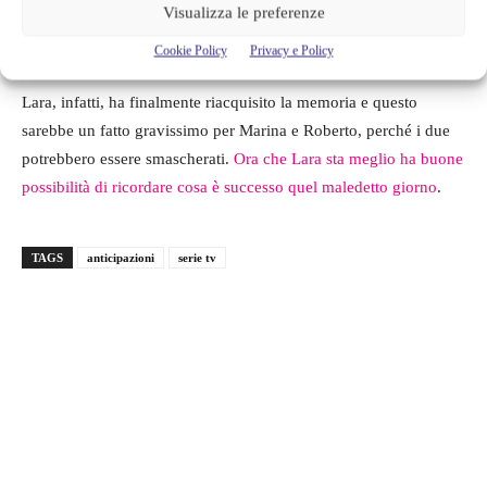
Visualizza le preferenze
puntate, perché vivranno momenti di panico, dove tutto
sembrerà crollare definitivamente.
Cookie Policy
Privacy e Policy
Lara, infatti, ha finalmente riacquisito la memoria e questo
sarebbe un fatto gravissimo per Marina e Roberto, perché i due
potrebbero essere smascherati.
Ora che Lara sta meglio ha buone
possibilità di ricordare cosa è successo quel maledetto giorno
.
TAGS
anticipazioni
serie tv