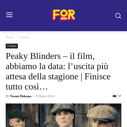
Home
Cinema
Cinema
Peaky Blinders – il film,
abbiamo la data: l’uscita più
attesa della stagione | Finisce
tutto così…
Di
Noemi Didonna
-
9 Marzo 2024
57