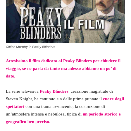
Cillian Murphy in Peaky Bilinders
Attesissimo il film dedicato ai Peaky Blinders per chiudere il
viaggio, se ne parla da tanto ma adesso abbiamo un po’ di
date.
La serie televisiva
Peaky Blinders
, creazione magistrale di
Steven Knight, ha catturato sin dalle prime puntate il
cuore degli
spettatori
con una trama avvincente, la costruzione di
un’atmosfera intensa e nebulosa, tipica di
un periodo storico e
geografico ben preciso.