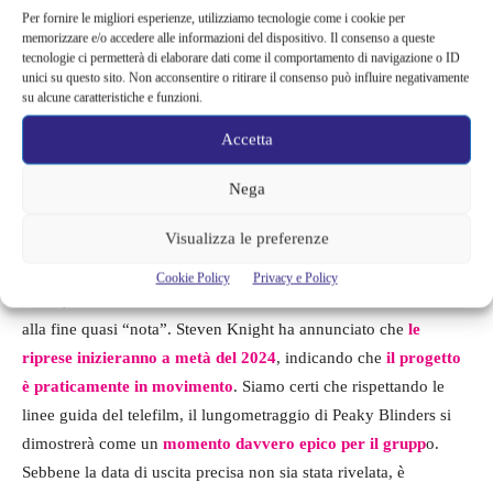
Per fornire le migliori esperienze, utilizziamo tecnologie come i cookie per
memorizzare e/o accedere alle informazioni del dispositivo. Il consenso a queste
tecnologie ci permetterà di elaborare dati come il comportamento di navigazione o ID
unici su questo sito. Non acconsentire o ritirare il consenso può influire negativamente
su alcune caratteristiche e funzioni.
Peaky Blinders
Accetta
Nega
La Data di Uscita e le
Anticipazioni sulle Riprese
Visualizza le preferenze
Cookie Policy
Privacy e Policy
Infine, la notizia che tutti attendevano: la data di uscita del film è
alla fine quasi “nota”. Steven Knight ha annunciato che
le
riprese inizieranno a metà del 2024
, indicando che
il progetto
è praticamente in movimento
. Siamo certi che rispettando le
linee guida del telefilm, il lungometraggio di Peaky Blinders si
dimostrerà come un
momento davvero epico per il grupp
o.
Sebbene la data di uscita precisa non sia stata rivelata, è