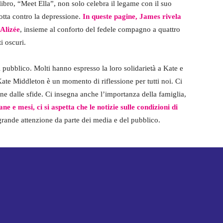
 libro, “Meet Ella”, non solo celebra il legame con il suo
tta contro la depressione.
In queste pagine, James rivela
 Alizée
, insieme al conforto del fedele compagno a quattro
i oscuri.
ubblico. Molti hanno espresso la loro solidarietà a Kate e
 Kate Middleton è un momento di riflessione per tutti noi. Ci
ne dalle sfide. Ci insegna anche l’importanza della famiglia,
ane e mesi,
ci si aspetta che le notizie sulle condizioni di
grande attenzione da parte dei media e del pubblico.