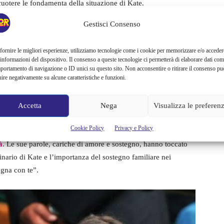
uotere le fondamenta della situazione di Kate.
Gestisci Consenso
: James Middleton sostiene Kate
 cancro
fornire le migliori esperienze, utilizziamo tecnologie come i cookie per memorizzare e/o acceder
 informazioni del dispositivo. Il consenso a queste tecnologie ci permetterà di elaborare dati com
portamento di navigazione o ID unici su questo sito. Non acconsentire o ritirare il consenso pu
uire negativamente su alcune caratteristiche e funzioni.
na delle sfide più impegnative della sua vita: la lotta contro il
l suo fratello James si rivela prezioso, incarnando il vero
Accetta
Nega
Visualizza le preferen
Cookie Policy
Privacy e Policy
es mostra la loro unità sin dall’infanzia, promettendo di
à
. Le sue parole, cariche di amore e sostegno, hanno toccato
dinario di Kate e l’importanza del sostegno familiare nei
gna con te”.