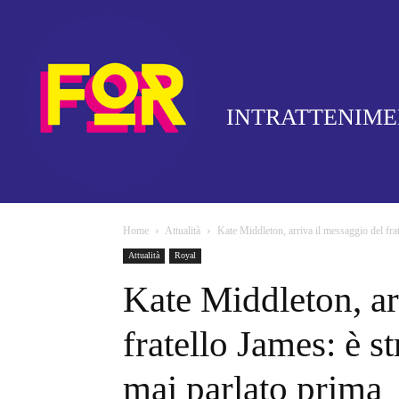
INTRATTENIM
Home
Attualità
Kate Middleton, arriva il messaggio del frat
Attualità
Royal
Kate Middleton, ar
fratello James: è s
mai parlato prima