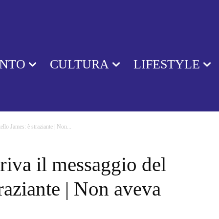
ENTO
CULTURA
LIFESTYLE
ello James: è straziante | Non...
riva il messaggio del
traziante | Non aveva