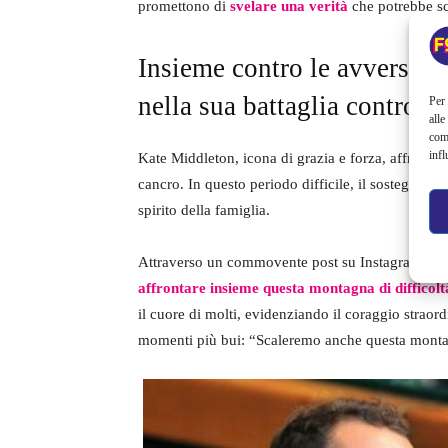
promettono di
svelare una verità
che potrebbe sc
Insieme contro le avversità
nella sua battaglia contro il
Per 
alle
com
infl
Kate Middleton, icona di grazia e forza, affronta u
cancro. In questo periodo difficile, il sostegno de
spirito della famiglia.
Attraverso un commovente post su Instagram,
Jam
affrontare insieme questa montagna di difficolt
il cuore di molti, evidenziando il coraggio straor
momenti più bui: “Scaleremo anche questa monta