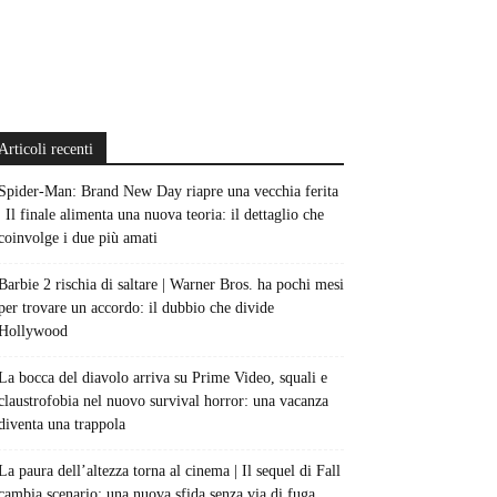
Articoli recenti
Spider-Man: Brand New Day riapre una vecchia ferita
| Il finale alimenta una nuova teoria: il dettaglio che
coinvolge i due più amati
Barbie 2 rischia di saltare | Warner Bros. ha pochi mesi
per trovare un accordo: il dubbio che divide
Hollywood
La bocca del diavolo arriva su Prime Video, squali e
claustrofobia nel nuovo survival horror: una vacanza
diventa una trappola
La paura dell’altezza torna al cinema | Il sequel di Fall
cambia scenario: una nuova sfida senza via di fuga