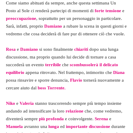
Come siamo abituati da sempre, anche questa settimana Un
Posto al Sole ci renderà partecipi di momenti di
forte tensione
e
preoccupazione
, soprattutto per un personaggio in particolare.
Sarà, infatti, proprio
Damiano
a rubare la scena in questi giorni e
vedremo che cosa deciderà di fare pur di ottenere ciò che vuole.
Rosa
e
Damiano
si sono finalmente
chiariti
dopo una lunga
discussione, ma proprio quando lui decide di tornare a casa
succederà un evento
terribile
che
scombussolerà il delicato
equilibrio
appena ritrovato. Nel frattempo, intimorito che
Diana
possa rinsavire e sporre denuncia,
Flavio
tornerà nuovamente a
cercare aiuto dal
boss Torrente.
Niko
e
Valeria
stanno trascorrendo sempre più tempo insieme
andando ad intensificare la loro
relazione
che, come vedremo,
diventerà sempre
più profonda
e coinvolgente.
Serena
e
Manuela
avranno una
lunga
ed
importante discussione
durante