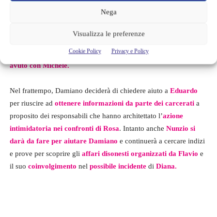
Filippo
quando, ad un certo punto, gli chiederà un
favore
Nega
inaspettato
ed
inimmaginabile
. Un’
aura di dubbi e perplessità
aleggerà sopra
Silvia
e
Giancarlo
e la donna deciderà di
Visualizza le preferenze
discuterne con Mariella. Viene da chiedersi se Silvia avrà il
Cookie Policy
Privacy e Policy
coraggio di svelare a Mariella l’
avventura passionale che ha
avuto con Michele.
Nel frattempo, Damiano deciderà di chiedere aiuto a
Eduardo
per riuscire ad
ottenere informazioni da parte dei carcerati
a
proposito dei responsabili che hanno architettato l’
azione
intimidatoria nei confronti di Rosa
. Intanto anche
Nunzio si
darà da fare per aiutare Damiano
e continuerà a cercare indizi
e prove per scoprire gli
affari disonesti organizzati da Flavio
e
il suo
coinvolgimento
nel
possibile incidente
di
Diana.