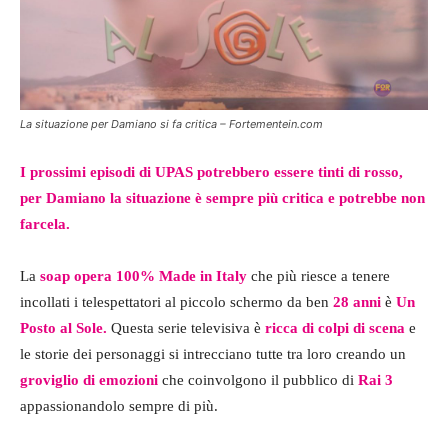
La situazione per Damiano si fa critica – Fortementein.com
I prossimi episodi di UPAS potrebbero essere tinti di rosso,
per Damiano la situazione è sempre più critica e potrebbe non
farcela.
La
soap opera 100% Made in Italy
che più riesce a tenere
incollati i telespettatori al piccolo schermo da ben
28 anni
è
Un
Posto al Sole.
Questa serie televisiva è
ricca di colpi di scena
e
le storie dei personaggi si intrecciano tutte tra loro creando un
groviglio di emozioni
che coinvolgono il pubblico di
Rai 3
appassionandolo sempre di più.