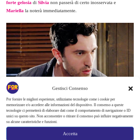
forte gelosia
di
Silvia
non passerà di certo inosservata e
Mariella
la noterà immediatamente.
Gestisci Consenso
Per fornire le migliori esperienze, utilizziamo tecnologie come i cookie per
Damiano pronto a tutto – Fortementein.com
memorizzare e/o accedere alle informazioni del dispositivo. Il consenso a queste
tecnologie ci permetterà di elaborare dati come il comportamento di navigazione o ID
Il piano di Damiano
unici su questo sito. Non acconsentire o ritirare il consenso può influire negativamente
su alcune caratteristiche e funzioni.
Roberto Ferri
lascerà di stucco sia i telespettatori che suo figlio
Accetta