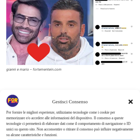
gianni e mario – fortementein.com
Gianni Sperti innamorato di
Gestisci Consenso
Mario? La verità dietro le voci del
Per fornire le migliori esperienze, utilizziamo tecnologie come i cookie per
gossip a Uomini e Donne
memorizzare e/o accedere alle informazioni del dispositivo. Il consenso a queste
tecnologie ci permetterà di elaborare dati come il comportamento di navigazione o ID
unici su questo sito. Non acconsentire o ritirare il consenso può influire negativamente
su alcune caratteristiche e funzioni.
Le speculazioni sul presunto amore di Gianni per Mario sono