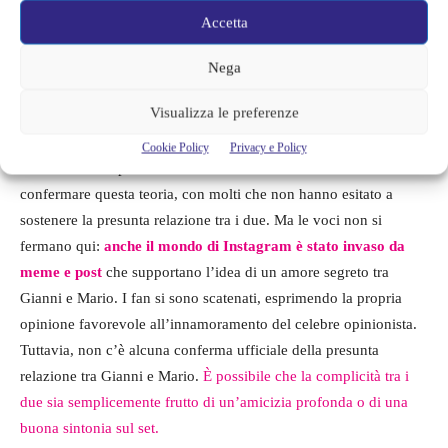
esplose dopo una serie di episodi che hanno alimentato i sospetti
Accetta
dei telespettatori. In particolare, molti hanno notato come Sperti
difenda sempre e a spada tratta Mario,
quasi come se ci fosse
Nega
qualcosa di più profondo dietro la sua passione per il giovane
Visualizza le preferenze
concorrente
.
Cookie Policy
Privacy e Policy
I commenti del pubblico durante le trasmissioni sembrano
confermare questa teoria, con molti che non hanno esitato a
sostenere la presunta relazione tra i due. Ma le voci non si
fermano qui:
anche il mondo di Instagram è stato invaso da
meme e post
che supportano l’idea di un amore segreto tra
Gianni e Mario. I fan si sono scatenati, esprimendo la propria
opinione favorevole all’innamoramento del celebre opinionista.
Tuttavia, non c’è alcuna conferma ufficiale della presunta
relazione tra Gianni e Mario.
È possibile che la complicità tra i
due sia semplicemente frutto di un’amicizia profonda o di una
buona sintonia sul set.