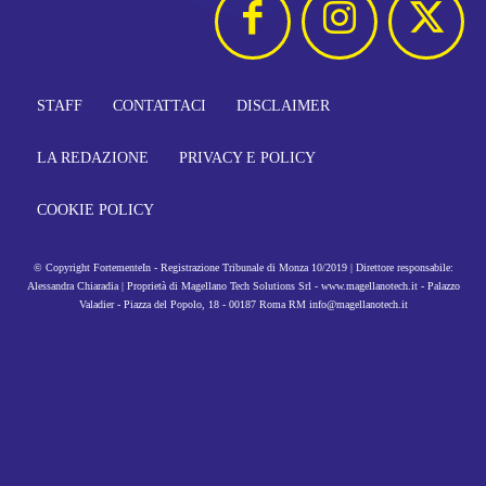
STAFF
CONTATTACI
DISCLAIMER
LA REDAZIONE
PRIVACY E POLICY
COOKIE POLICY
© Copyright FortementeIn - Registrazione Tribunale di Monza 10/2019 | Direttore responsabile:
Alessandra Chiaradia | Proprietà di Magellano Tech Solutions Srl - www.magellanotech.it - Palazzo
Valadier - Piazza del Popolo, 18 - 00187 Roma RM info@magellanotech.it