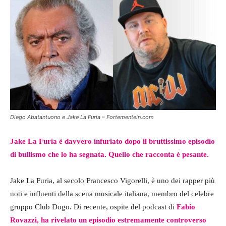
Diego Abatantuono e Jake La Furia – Fortementein.com
Jake La Furia è davvero infuriato dopo il bruttissimo episodio
di bullismo che lo ha segnata. Quello che racconta è pesante.
Jake La Furia, al secolo Francesco Vigorelli, è uno dei rapper più
noti e influenti della scena musicale italiana, membro del celebre
gruppo Club Dogo. Di recente, ospite del podcast di
Fabio
Rovazzi, ha rivelato un episodio estremamente controverso