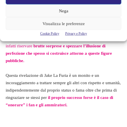
La morale della vicenda
Nega
Visualizza le preferenze
La lezione che Jake La Furia ha tratto da questa esperienza è
chiara e amara: “Mai incontrare i propri idoli,” ha concluso.
Cookie Policy
Privacy e Policy
L’incontro con una figura che si ammira profondamente può
infatti riservare
brutte sorprese e spezzare l’illusione di
perfezione che spesso si costruisce attorno a queste figure
pubbliche.
Questa rivelazione di Jake La Furia è un monito e un
incoraggiamento a trattare sempre gli altri con rispetto e umanità,
indipendentemente dal proprio status o fama oltre che prima di
ringraziare se stessi per
il proprio successo forse è il caso di
“onorare” i fan e gli ammiratori.