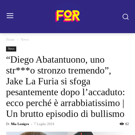
Home
News
News
“Diego Abatantuono, uno
str***o stronzo tremendo”,
Jake La Furia si sfoga
pesantemente dopo l’accaduto:
ecco perché è arrabbiatissimo |
Un brutto episodio di bullismo
Di
Mia Lonigro
-
7 Luglio 2024
62