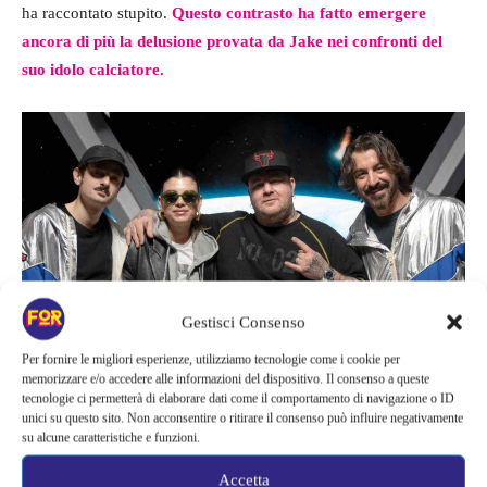
ha raccontato stupito.
Questo contrasto ha fatto emergere
ancora di più la delusione provata da Jake nei confronti del
suo idolo calciatore.
Gestisci Consenso
Per fornire le migliori esperienze, utilizziamo tecnologie come i cookie per
memorizzare e/o accedere alle informazioni del dispositivo. Il consenso a queste
tecnologie ci permetterà di elaborare dati come il comportamento di navigazione o ID
unici su questo sito. Non acconsentire o ritirare il consenso può influire negativamente
Jake La Furia – Fortementein.com
su alcune caratteristiche e funzioni.
Accetta