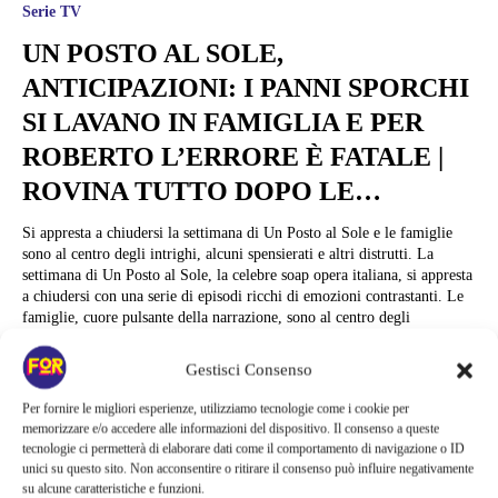
Serie TV
UN POSTO AL SOLE,
ANTICIPAZIONI: I PANNI SPORCHI
SI LAVANO IN FAMIGLIA E PER
ROBERTO L’ERRORE È FATALE |
ROVINA TUTTO DOPO LE…
Si appresta a chiudersi la settimana di Un Posto al Sole e le famiglie
sono al centro degli intrighi, alcuni spensierati e altri distrutti. La
settimana di Un Posto al Sole, la celebre soap opera italiana, si appresta
a chiudersi con una serie di episodi ricchi di emozioni contrastanti. Le
famiglie, cuore pulsante della narrazione, sono al centro degli
intrighi,...
Gestisci Consenso
Daniela Vindigni
Per fornire le migliori esperienze, utilizziamo tecnologie come i cookie per
memorizzare e/o accedere alle informazioni del dispositivo. Il consenso a queste
tecnologie ci permetterà di elaborare dati come il comportamento di navigazione o ID
unici su questo sito. Non acconsentire o ritirare il consenso può influire negativamente
su alcune caratteristiche e funzioni.