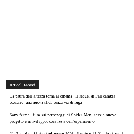
Articoli recenti
La paura dell’altezza torna al cinema | Il sequel di Fall cambia
scenario: una nuova sfida senza via di fuga
Sony ferma i film sui personaggi di Spider-Man, nessun nuovo
progetto è in sviluppo: cosa resta dell’esperimento
Netflix saluta 16 titoli ad agosto 2026 | 3 serie e 13 film lasciano il