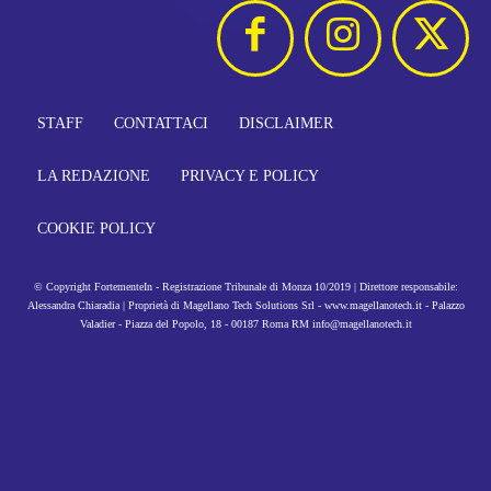
STAFF
CONTATTACI
DISCLAIMER
LA REDAZIONE
PRIVACY E POLICY
COOKIE POLICY
© Copyright FortementeIn - Registrazione Tribunale di Monza 10/2019 | Direttore responsabile:
Alessandra Chiaradia | Proprietà di Magellano Tech Solutions Srl - www.magellanotech.it - Palazzo
Valadier - Piazza del Popolo, 18 - 00187 Roma RM info@magellanotech.it