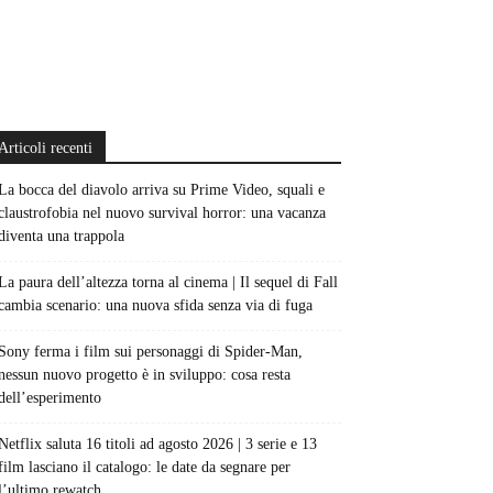
Articoli recenti
La bocca del diavolo arriva su Prime Video, squali e
claustrofobia nel nuovo survival horror: una vacanza
diventa una trappola
La paura dell’altezza torna al cinema | Il sequel di Fall
cambia scenario: una nuova sfida senza via di fuga
Sony ferma i film sui personaggi di Spider-Man,
nessun nuovo progetto è in sviluppo: cosa resta
dell’esperimento
Netflix saluta 16 titoli ad agosto 2026 | 3 serie e 13
film lasciano il catalogo: le date da segnare per
l’ultimo rewatch