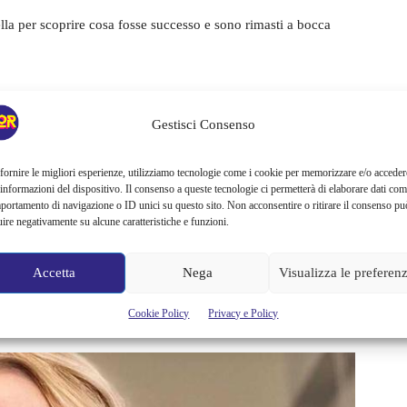
ella per scoprire cosa fosse successo e sono rimasti a bocca
Gestisci Consenso
ia che Karina Cascella
sarà una delle prossime concorrenti
fornire le migliori esperienze, utilizziamo tecnologie come i cookie per memorizzare e/o acceder
 cominciano a spuntare, anche se Signorini vorrebbe tenerli
 informazioni del dispositivo. Il consenso a queste tecnologie ci permetterà di elaborare dati com
re per la sua partecipazione al reality
Vero Amore
(il vecchio
portamento di navigazione o ID unici su questo sito. Non acconsentire o ritirare il consenso pu
uire negativamente su alcune caratteristiche e funzioni.
De Filippi l’ha voluta come opinionista in
Uomini e Donne
.
oi pregressi, è strano che non abbia fatto esperienza anche nella
Accetta
Nega
Visualizza le preferen
 suo nome è legato a quello di Signorini, ma non nel modo in
Cookie Policy
Privacy e Policy
r riguardo il conduttore.