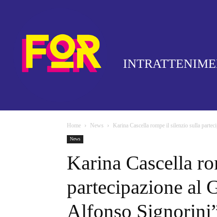
INTRATTENIM
Home
News
Karina Cascella rompe il silenzio sulla partec
News
Karina Cascella rom
partecipazione al 
Alfonso Signorini”