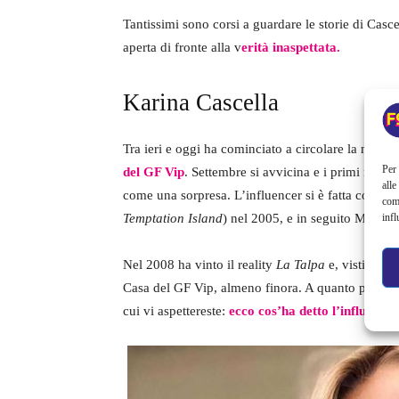
Tantissimi sono corsi a guardare le storie di Casc
aperta di fronte alla v
erità inaspettata.
Karina Cascella
Tra ieri e oggi ha cominciato a circolare la notiz
Per 
del GF Vip
. Settembre si avvicina e i primi nomi
alle
come una sorpresa. L’influencer si è fatta conosce
com
infl
Temptation Island
) nel 2005, e in seguito Maria 
Nel 2008 ha vinto il reality
La Talpa
e, visti i su
Casa del GF Vip, almeno finora. A quanto pare il
cui vi aspettereste:
ecco cos’ha detto l’influence