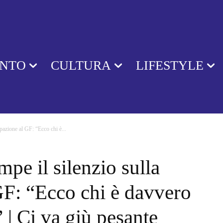
ENTO
CULTURA
LIFESTYLE
ipazione al GF: “Ecco chi è...
pe il silenzio sulla
GF: “Ecco chi è davvero
 | Ci va giù pesante