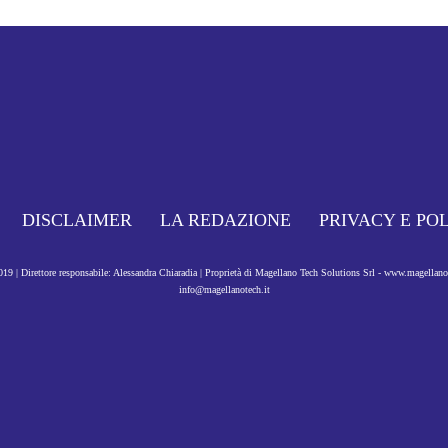
DISCLAIMER
LA REDAZIONE
PRIVACY E PO
9 | Direttore responsabile: Alessandra Chiaradia | Proprietà di Magellano Tech Solutions Srl - www.magellan
info@magellanotech.it