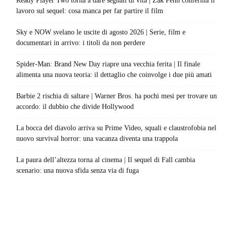
Ready Player Two torna a dare segnali di vita | Zak Penn conferma il
lavoro sul sequel: cosa manca per far partire il film
Sky e NOW svelano le uscite di agosto 2026 | Serie, film e
documentari in arrivo: i titoli da non perdere
Spider-Man: Brand New Day riapre una vecchia ferita | Il finale
alimenta una nuova teoria: il dettaglio che coinvolge i due più amati
Barbie 2 rischia di saltare | Warner Bros. ha pochi mesi per trovare un
accordo: il dubbio che divide Hollywood
La bocca del diavolo arriva su Prime Video, squali e claustrofobia nel
nuovo survival horror: una vacanza diventa una trappola
La paura dell’altezza torna al cinema | Il sequel di Fall cambia
scenario: una nuova sfida senza via di fuga