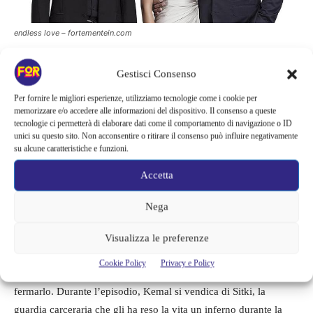
endless love – fortementein.com
Gestisci Consenso
Puntate del 6 e del 7
Per fornire le migliori esperienze, utilizziamo tecnologie come i cookie per
memorizzare e/o accedere alle informazioni del dispositivo. Il consenso a queste
tecnologie ci permetterà di elaborare dati come il comportamento di navigazione o ID
La serata del 6 settembre riserva un susseguirsi di eventi
unici su questo sito. Non acconsentire o ritirare il consenso può influire negativamente
sconvolgenti.
Nihan, disperata, tenta di denunciare Emir per il
su alcune caratteristiche e funzioni.
rapimento di Deniz
, ma l’accusa si ritorce contro di lei e viene
Accetta
arrestata per diffamazione. Decisa a non sottomettersi, Nihan
compie un atto estremo:
dà fuoco alla casa che Emir intendeva
Nega
farle occupare
. Nel frattempo, Emir è alla ricerca di un avvocato
disposto a tutto pur di vincere la battaglia legale contro di lei.
Visualizza le preferenze
Kemal, spinto da un desiderio di vendetta, inizia a pianificare
Cookie Policy
Privacy e Policy
con Zehir il suo contrattacco, ignorando i tentativi di Leyla di
fermarlo. Durante l’episodio, Kemal si vendica di Sitki, la
guardia carceraria che gli ha reso la vita un inferno durante la