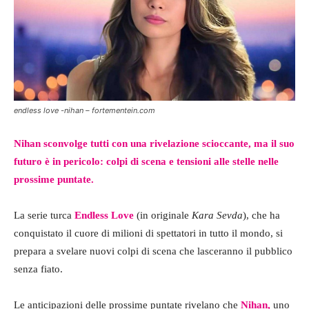
endless love -nihan – fortementein.com
Nihan sconvolge tutti con una rivelazione scioccante, ma il suo
futuro è in pericolo: colpi di scena e tensioni alle stelle nelle
prossime puntate.
La serie turca
Endless Love
(in originale
Kara Sevda
), che ha
conquistato il cuore di milioni di spettatori in tutto il mondo, si
prepara a svelare nuovi colpi di scena che lasceranno il pubblico
senza fiato.
Le anticipazioni delle prossime puntate rivelano che
Nihan,
uno