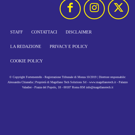
STAFF
CONTATTACI
DISCLAIMER
LA REDAZIONE
PRIVACY E POLICY
COOKIE POLICY
© Copyright FortementeIn - Registrazione Tribunale di Monza 10/2019 | Direttore responsabile:
Alessandra Chiaradia | Proprietà di Magellano Tech Solutions Srl - www.magellanotech.it - Palazzo
Valadier - Piazza del Popolo, 18 - 00187 Roma RM info@magellanotech.it