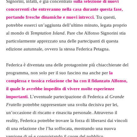
Signorini, infatti, è già concentrato
sulla selezione di nuovi
concorrenti che entreranno nella casa durante questa fase,
portando fresche dinamiche e nuovi intrecci.
Tra questi,
potrebbe esserci un’aggiunta dell’ultimo minuto, legata proprio
al mondo di
Temptation Island
. Pare che Alfonso Signorini stia
particolarmente apprezzato una delle partecipanti di questa
edizione autunnale, ovvero la stessa Federica Petagna.
Federica è diventata una delle protagoniste più chiacchierate del
programma, non solo per il suo fascino ma anche per
la
complessa e tossica relazione che ha con il fidanzato Alfonso,
il quale le avrebbe impedito di vivere molte esperienze
importanti.
L’eventuale partecipazione di Federica al
Grande
Fratello
potrebbe rappresentare una svolta decisiva per lei,
un’occasione di riscatto e rinascita personale. Attraverso il
reality, Federica potrebbe trovare la forza di liberarsi dai vincoli
di una relazione che l’ha soffocata, mostrando una nuova
versione di sé e conquistando il cuore del pubblico.