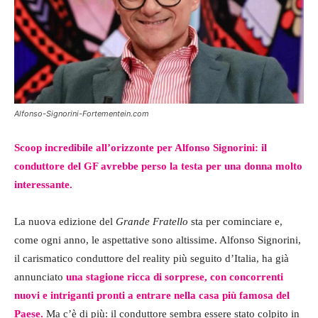
Alfonso-Signorini-Fortementein.com
Scoop incredibile all’orizzonte per Alfonso Signorini: il
conduttore del GF avrebbe perso la testa per una donna molto
interessante.
La nuova edizione del
Grande Fratello
sta per cominciare e,
come ogni anno, le aspettative sono altissime. Alfonso Signorini,
il carismatico conduttore del reality più seguito d’Italia, ha già
annunciato
una stagione ricca di sorprese, con concorrenti
nuovi e intriganti pronti a entrare nella casa più famosa del
Paese.
Ma c’è di più: il conduttore sembra essere stato colpito in