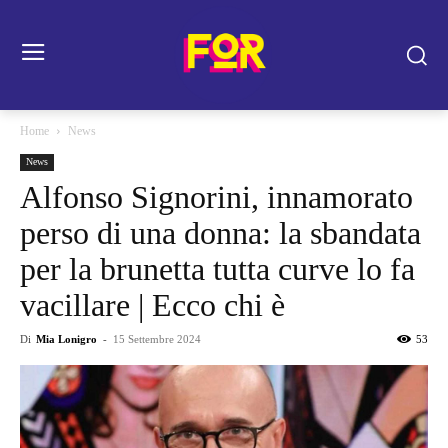
Home
News
News
Alfonso Signorini, innamorato
perso di una donna: la sbandata
per la brunetta tutta curve lo fa
vacillare | Ecco chi è
Di
Mia Lonigro
-
15 Settembre 2024
53