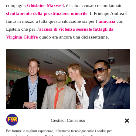
compagna
Ghislaine Maxwell
, è stato accusato e condannato
sfruttamento della prostituzione minorile
. Il Principe Andrea è
finito in mezzo a tutta questa situazione sia per l’
amicizia
con
Epstein che per l’
accusa di violenza sessuale fattagli da
Virginia Giuffre
quado era ancora una diciassettenne.
Gestisci Consenso
Per fornire le migliori esperienze, utilizziamo tecnologie come i cookie per
William e Harry assieme a P. Diddy – Fortementein.com