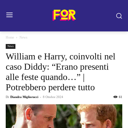
Home
News
News
William e Harry, coinvolti nel
caso Diddy: “Erano presenti
alle feste quando…” |
Potrebbero perdere tutto
Di
Diandra Migliorucci
-
8 Ottobre 2024
61