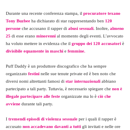
Durante una recente conferenza stampa, il
procuratore texano
Tony Buzbee
ha dichiarato di star rappresentando ben
120
persone
che accusano il rapper di
abusi sessuali
. Inoltre,
almeno
25
di esse erano
minorenni
al momento degli eventi. L’avvocato
ha voluto mettere in evidenza che il
gruppo dei 120 accusatori
è
divisibile equamente in maschi
e
femmine.
Puff Daddy è un produttore discografico che ha sempre
organizzato
festini
nelle sue tenute private ed è ben noto che
diversi nomi altrettanti famosi di
star internazionali
abbiano
partecipato a tali party. Tuttavia, è necessario spiegare che
non è
illegale partecipare alle feste
organizzate ma lo è
ciò che
avviene
durante tali party.
I
tremendi episodi di violenza sessuale
per i quali il rapper è
accusato
non accadevano davanti a tutti
gli invitati e nelle ore