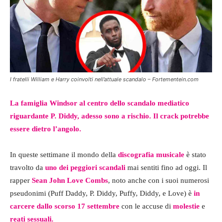
I fratelli William e Harry coinvolti nell’attuale scandalo – Fortementein.com
La famiglia Windsor al centro dello scandalo mediatico
riguardante P. Diddy, adesso sono a rischio. Il crack potrebbe
essere dietro l’angolo.
In queste settimane il mondo della
discografia musicale
è stato
travolto da
uno dei peggiori scandali
mai sentiti fino ad oggi. Il
rapper
Sean John Love Combs
, noto anche con i suoi numerosi
pseudonimi (Puff Daddy, P. Diddy, Puffy, Diddy, e Love) è
in
carcere dallo scorso 17 settembre
con le accuse di
molestie
e
reati sessuali.