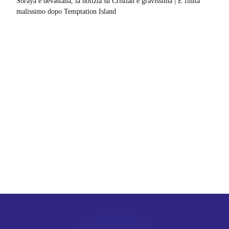
Soraya è devastana, la notizia su Cristian è gravissima | È finita
malissimo dopo Temptation Island