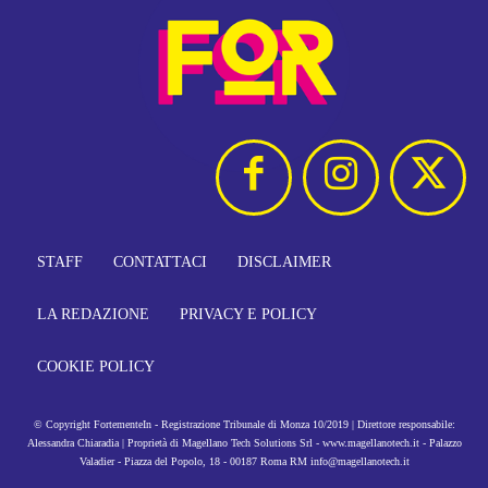
STAFF
CONTATTACI
DISCLAIMER
LA REDAZIONE
PRIVACY E POLICY
COOKIE POLICY
© Copyright FortementeIn - Registrazione Tribunale di Monza 10/2019 | Direttore responsabile:
Alessandra Chiaradia | Proprietà di Magellano Tech Solutions Srl - www.magellanotech.it - Palazzo
Valadier - Piazza del Popolo, 18 - 00187 Roma RM info@magellanotech.it