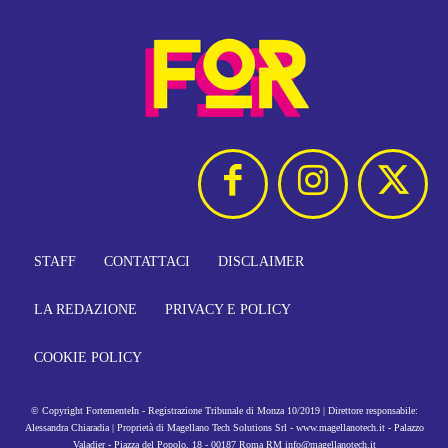
STAFF
CONTATTACI
DISCLAIMER
LA REDAZIONE
PRIVACY E POLICY
COOKIE POLICY
© Copyright FortementeIn - Registrazione Tribunale di Monza 10/2019 | Direttore responsabile:
Alessandra Chiaradia | Proprietà di Magellano Tech Solutions Srl - www.magellanotech.it - Palazzo
Valadier - Piazza del Popolo, 18 - 00187 Roma RM info@magellanotech.it