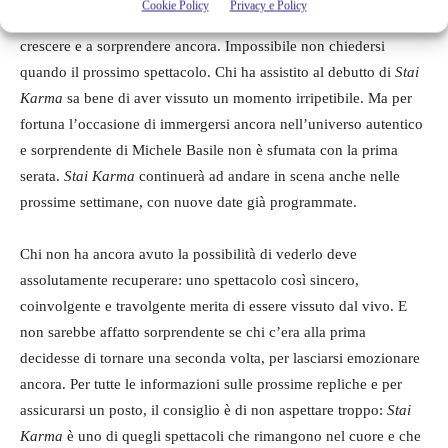
Cookie Policy
Privacy e Policy
che questo sia solo l’inizio di un percorso teatrale destinato a
crescere e a sorprendere ancora. Impossibile non chiedersi
quando il prossimo spettacolo. Chi ha assistito al debutto di
Stai
Karma
sa bene di aver vissuto un momento irripetibile. Ma per
fortuna l’occasione di immergersi ancora nell’universo autentico
e sorprendente di Michele Basile non è sfumata con la prima
serata.
Stai Karma
continuerà ad andare in scena anche nelle
prossime settimane, con nuove date già programmate.
Chi non ha ancora avuto la possibilità di vederlo deve
assolutamente recuperare: uno spettacolo così sincero,
coinvolgente e travolgente merita di essere vissuto dal vivo. E
non sarebbe affatto sorprendente se chi c’era alla prima
decidesse di tornare una seconda volta, per lasciarsi emozionare
ancora. Per tutte le informazioni sulle prossime repliche e per
assicurarsi un posto, il consiglio è di non aspettare troppo:
Stai
Karma
è uno di quegli spettacoli che rimangono nel cuore e che