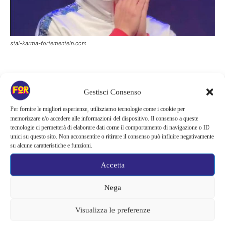
stai-karma-fortementein.com
Un debutto che emoziona e
Gestisci Consenso
promette grandi cose
Per fornire le migliori esperienze, utilizziamo tecnologie come i cookie per
memorizzare e/o accedere alle informazioni del dispositivo. Il consenso a queste
tecnologie ci permetterà di elaborare dati come il comportamento di navigazione o ID
Con
Stai Karma
, Michele Basile ha dimostrato di essere ben più
unici su questo sito. Non acconsentire o ritirare il consenso può influire negativamente
di una webstar: è un artista completo, capace di abitare il palco
su alcune caratteristiche e funzioni.
con verità e leggerezza, forza e dolcezza. In un’epoca in cui è
Accetta
facile nascondersi dietro un filtro, Basile ha scelto di mostrarsi
nella sua vulnerabilità, trasformando l’indecisione e i piccoli
Nega
fallimenti quotidiani in un inno alla vita autentica.
Visualizza le preferenze
Un debutto che emoziona e convince, lasciando la sensazione